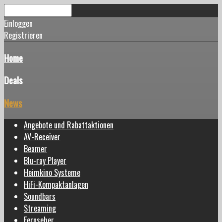
Einloggen
Registrieren
Home
Deals
News
Angebote und Rabattaktionen
AV-Receiver
Beamer
Blu-ray Player
Heimkino Systeme
HiFi-Kompaktanlagen
Soundbars
Streaming
Fernseher