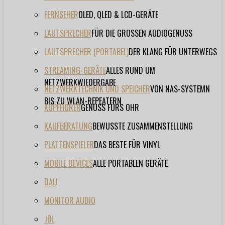
FERNSEHER
OLED, QLED & LCD-GERÄTE
LAUTSPRECHER
FÜR DIE GROSSEN AUDIOGENUSS
LAUTSPRECHER (PORTABEL)
DER KLANG FÜR UNTERWEGS
STREAMING-GERÄTE
ALLES RUND UM
NETZWERKWIEDERGABE
NETZWERKTECHNIK UND SPEICHER
VON NAS-SYSTEMN
BIS ZU WLAN-REPEATERN
KOPFHÖRER
GENUSS FÜRS OHR
KAUFBERATUNG
BEWUSSTE ZUSAMMENSTELLUNG
PLATTENSPIELER
DAS BESTE FÜR VINYL
MOBILE DEVICES
ALLE PORTABLEN GERÄTE
DALI
MONITOR AUDIO
JBL