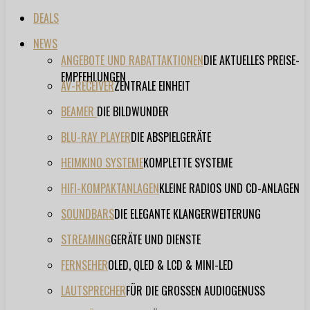
DEALS
NEWS
ANGEBOTE UND RABATTAKTIONEN
DIE AKTUELLES PREISE-
EMPFEHLUNGEN
AV-RECEIVER
ZENTRALE EINHEIT
BEAMER
DIE BILDWUNDER
BLU-RAY PLAYER
DIE ABSPIELGERÄTE
HEIMKINO SYSTEME
KOMPLETTE SYSTEME
HIFI-KOMPAKTANLAGEN
KLEINE RADIOS UND CD-ANLAGEN
SOUNDBARS
DIE ELEGANTE KLANGERWEITERUNG
STREAMING
GERÄTE UND DIENSTE
FERNSEHER
OLED, QLED & LCD & MINI-LED
LAUTSPRECHER
FÜR DIE GROSSEN AUDIOGENUSS