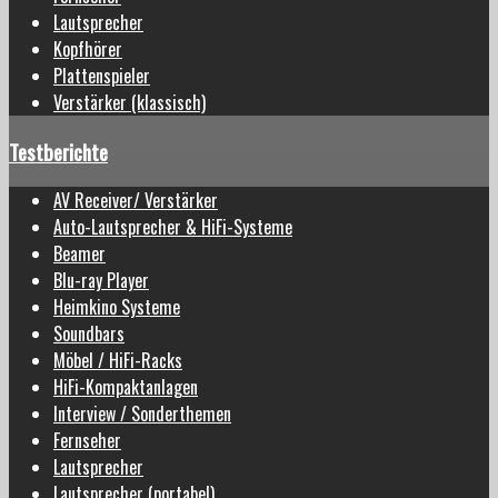
Lautsprecher
Kopfhörer
Plattenspieler
Verstärker (klassisch)
Testberichte
AV Receiver/ Verstärker
Auto-Lautsprecher & HiFi-Systeme
Beamer
Blu-ray Player
Heimkino Systeme
Soundbars
Möbel / HiFi-Racks
HiFi-Kompaktanlagen
Interview / Sonderthemen
Fernseher
Lautsprecher
Lautsprecher (portabel)