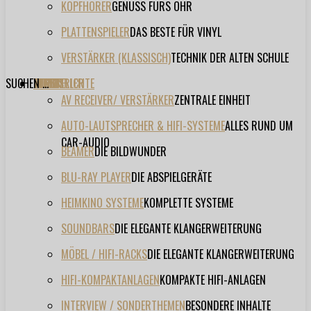
KOPFHÖRER
GENUSS FÜRS OHR
PLATTENSPIELER
DAS BESTE FÜR VINYL
VERSTÄRKER (KLASSISCH)
TECHNIK DER ALTEN SCHULE
SUCHEN ...
TESTBERICHTE
FORUM
FILME
VIDEOS
HERSTELLER
EVENT
AV RECEIVER/ VERSTÄRKER
ZENTRALE EINHEIT
AUTO-LAUTSPRECHER & HIFI-SYSTEME
ALLES RUND UM
CAR-AUDIO
BEAMER
DIE BILDWUNDER
BLU-RAY PLAYER
DIE ABSPIELGERÄTE
HEIMKINO SYSTEME
KOMPLETTE SYSTEME
SOUNDBARS
DIE ELEGANTE KLANGERWEITERUNG
MÖBEL / HIFI-RACKS
DIE ELEGANTE KLANGERWEITERUNG
HIFI-KOMPAKTANLAGEN
KOMPAKTE HIFI-ANLAGEN
INTERVIEW / SONDERTHEMEN
BESONDERE INHALTE