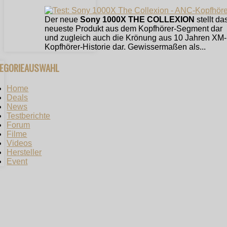
Der neue
Sony 1000X THE COLLEXION
stellt da
neueste Produkt aus dem Kopfhörer-Segment dar
und zugleich auch die Krönung aus 10 Jahren XM-
Kopfhörer-Historie dar. Gewissermaßen als...
TEGORIEAUSWAHL
Home
Deals
News
Testberichte
Forum
Filme
Videos
Hersteller
Event