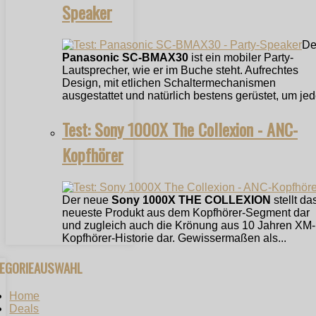
Speaker
De
Panasonic SC-BMAX30
ist ein mobiler Party-
Lautsprecher, wie er im Buche steht. Aufrechtes
Design, mit etlichen Schaltermechanismen
ausgestattet und natürlich bestens gerüstet, um jede
Test: Sony 1000X The Collexion - ANC-
Kopfhörer
Der neue
Sony 1000X THE COLLEXION
stellt da
neueste Produkt aus dem Kopfhörer-Segment dar
und zugleich auch die Krönung aus 10 Jahren XM-
Kopfhörer-Historie dar. Gewissermaßen als...
TEGORIEAUSWAHL
Home
Deals