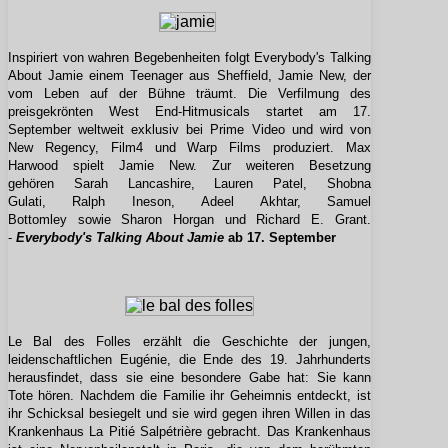
Inspiriert von wahren Begebenheiten folgt Everybody's Talking
About Jamie einem Teenager aus Sheffield, Jamie New, der
vom Leben auf der Bühne träumt. Die Verfilmung des
preisgekrönten West End-Hitmusicals startet am 17.
September weltweit exklusiv bei Prime Video und wird von
New Regency, Film4 und Warp Films produziert. Max
Harwood spielt Jamie New. Zur weiteren Besetzung
gehören Sarah Lancashire, Lauren Patel, Shobna
Gulati, Ralph Ineson, Adeel Akhtar, Samuel
Bottomley sowie Sharon Horgan und Richard E. Grant.
-
Everybody's Talking About Jamie
ab 17. September
Le Bal des Folles erzählt die Geschichte der jungen,
leidenschaftlichen Eugénie, die Ende des 19. Jahrhunderts
herausfindet, dass sie eine besondere Gabe hat: Sie kann
Tote hören. Nachdem die Familie ihr Geheimnis entdeckt, ist
ihr Schicksal besiegelt und sie wird gegen ihren Willen in das
Krankenhaus La Pitié Salpétrière gebracht. Das Krankenhaus