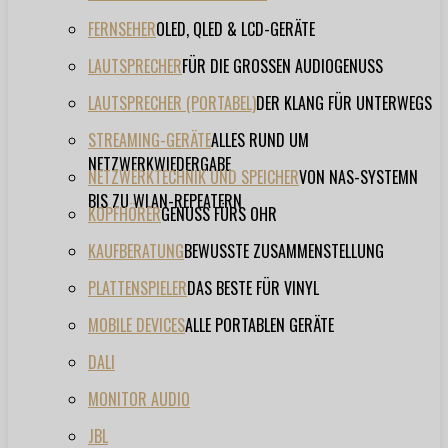
FERNSEHER
OLED, QLED & LCD-GERÄTE
LAUTSPRECHER
FÜR DIE GROSSEN AUDIOGENUSS
LAUTSPRECHER (PORTABEL)
DER KLANG FÜR UNTERWEGS
STREAMING-GERÄTE
ALLES RUND UM
NETZWERKWIEDERGABE
NETZWERKTECHNIK UND SPEICHER
VON NAS-SYSTEMN
BIS ZU WLAN-REPEATERN
KOPFHÖRER
GENUSS FÜRS OHR
KAUFBERATUNG
BEWUSSTE ZUSAMMENSTELLUNG
PLATTENSPIELER
DAS BESTE FÜR VINYL
MOBILE DEVICES
ALLE PORTABLEN GERÄTE
DALI
MONITOR AUDIO
JBL