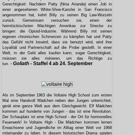
Gerechtigkeit: Nachdem Patty (Nina Arianda) einen Job in
einer angesehenen White-Shoe-Kanzlei in San Francisco
angenommen hat, kehrt Billy zu seinen Big Law-Wurzeln
zurück. Gemeinsam versuchen sie, einen der
heimtückischsten Mächtigen Amerikas zur Strecke zu
bringen: die Opioid-Industrie. Während Billy mit seinen
eigenen chronischen Schmerzen zu kämpfen hat und Patty
das Gefühl nicht loswird, dass sie benutzt wird, wird ihre
Loyalität und Partnerschaft auf die Probe gestellt. In einer
Welt, in der Geld alles kaufen kann, sogar Gerechtigkeit,
müssen sie alles riskieren, um das Richtige zu
-
Goliath -
Staffel 4 ab 24. September
tun.
Als im September 1963 die Voltaire High School zum ersten
Mal eine Handvoll Mädchen neben den Jungen unterrichtet,
gerät eine ganze Welt aus dem Gleichgewicht. Elf Mädchen
kommen auf hunderte von Jungen - das ist eine Revolution.
Der Schauplatz ist eine High School - der Ort für hormonelles
Feuerwerk! In Voltaire High - Die Mädchen kommen lernen
Erwachsene und Jugendliche im Alltag einer Welt vor 1968
miteinander zu leben. In diesem historischen Drama spielen