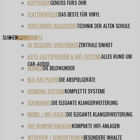
KOPFHÖRER
GENUSS FÜRS OHR
PLATTENSPIELER
DAS BESTE FÜR VINYL
VERSTÄRKER (KLASSISCH)
TECHNIK DER ALTEN SCHULE
SUCHEN ...
TESTBERICHTE
FORUM
FILME
VIDEOS
HERSTELLER
EVENT
AV RECEIVER/ VERSTÄRKER
ZENTRALE EINHEIT
AUTO-LAUTSPRECHER & HIFI-SYSTEME
ALLES RUND UM
CAR-AUDIO
BEAMER
DIE BILDWUNDER
BLU-RAY PLAYER
DIE ABSPIELGERÄTE
HEIMKINO SYSTEME
KOMPLETTE SYSTEME
SOUNDBARS
DIE ELEGANTE KLANGERWEITERUNG
MÖBEL / HIFI-RACKS
DIE ELEGANTE KLANGERWEITERUNG
HIFI-KOMPAKTANLAGEN
KOMPAKTE HIFI-ANLAGEN
INTERVIEW / SONDERTHEMEN
BESONDERE INHALTE