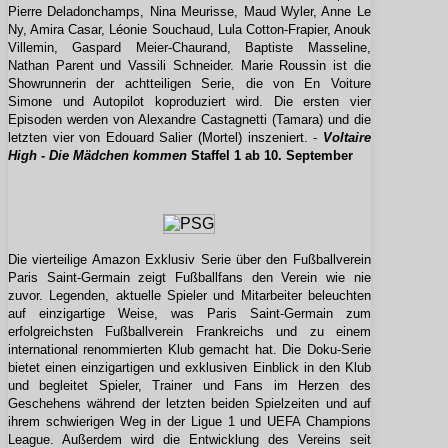
Pierre Deladonchamps, Nina Meurisse, Maud Wyler, Anne Le
Ny, Amira Casar, Léonie Souchaud, Lula Cotton-Frapier, Anouk
Villemin, Gaspard Meier-Chaurand, Baptiste Masseline,
Nathan Parent und Vassili Schneider. Marie Roussin ist die
Showrunnerin der achtteiligen Serie, die von En Voiture
Simone und Autopilot koproduziert wird. Die ersten vier
Episoden werden von Alexandre Castagnetti (Tamara) und die
letzten vier von Edouard Salier (Mortel) inszeniert. -
Voltaire
High - Die Mädchen kommen
Staffel 1 ab 10. September
Die vierteilige Amazon Exklusiv Serie über den Fußballverein
Paris Saint-Germain zeigt Fußballfans den Verein wie nie
zuvor. Legenden, aktuelle Spieler und Mitarbeiter beleuchten
auf einzigartige Weise, was Paris Saint-Germain zum
erfolgreichsten Fußballverein Frankreichs und zu einem
international renommierten Klub gemacht hat. Die Doku-Serie
bietet einen einzigartigen und exklusiven Einblick in den Klub
und begleitet Spieler, Trainer und Fans im Herzen des
Geschehens während der letzten beiden Spielzeiten und auf
ihrem schwierigen Weg in der Ligue 1 und UEFA Champions
League. Außerdem wird die Entwicklung des Vereins seit