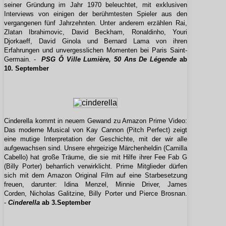
seiner Gründung im Jahr 1970 beleuchtet, mit exklusiven
Interviews von einigen der berühmtesten Spieler aus den
vergangenen fünf Jahrzehnten. Unter anderem erzählen Rai,
Zlatan Ibrahimovic, David Beckham, Ronaldinho, Youri
Djorkaeff, David Ginola und Bernard Lama von ihren
Erfahrungen und unvergesslichen Momenten bei Paris Saint-
Germain. -
PSG Ô Ville Lumière, 50 Ans De Légende
ab
10. September
Cinderella kommt in neuem Gewand zu Amazon Prime Video:
Das moderne Musical von Kay Cannon (Pitch Perfect) zeigt
eine mutige Interpretation der Geschichte, mit der wir alle
aufgewachsen sind. Unsere ehrgeizige Märchenheldin (Camilla
Cabello) hat große Träume, die sie mit Hilfe ihrer Fee Fab G
(Billy Porter) beharrlich verwirklicht. Prime Mitglieder dürfen
sich mit dem Amazon Original Film auf eine Starbesetzung
freuen, darunter: Idina Menzel, Minnie Driver, James
Corden, Nicholas Galitzine, Billy Porter und Pierce Brosnan.
-
Cinderella
ab 3.September