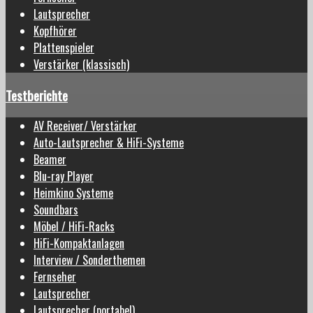
Lautsprecher
Kopfhörer
Plattenspieler
Verstärker (klassisch)
Testberichte
AV Receiver/ Verstärker
Auto-Lautsprecher & HiFi-Systeme
Beamer
Blu-ray Player
Heimkino Systeme
Soundbars
Möbel / HiFi-Racks
HiFi-Kompaktanlagen
Interview / Sonderthemen
Fernseher
Lautsprecher
Lautsprecher (portabel)