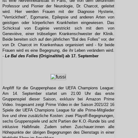
ist eine Nervenheilanstalt in Paris, die von dem berühmten
Professor und Pionier der Neurologie, Dr. Charcot, geleitet
wird. Hier werden Frauen mit der Diagnose Hysterie,
"Verrücktheit", Egomanie, Epilepsie und anderen Arten von
geistigen oder körperlichen Krankheiten eingewiesen. Das
Schicksal von Eugénie verstrickt sich mit dem von
Geneviève, einer trübseligen Krankenschwester der Klinik.
Beide bereiten sich auf den jährlichen "Bal des Folles" vor, der
von Dr. Charcot im Krankenhaus organisiert wird - für beide
Frauen wird es eine Begegnung, die ihr Leben verändern wird.
-
Le Bal des Folles
(Originaltitel) ab 17. September
Anpfiff für die Gruppenphase der UEFA Champions League:
Am 14. September startet um 21:00 Uhr das erste
Gruppenspiel dieser Saison, exklusiv bei Amazon Prime
Video. Insgesamt zeigt Prime Video in der Saison 2021/22 16
Spiele der UEFA Champions League für alle Prime-Mitglieder
live und ohne zusätzliche Kosten: zwei Playoff-Begegnungen,
sechs Gruppenspiele und acht Partien der K.O.-Runde bis und
inklusive Halbfinale. Zudem sehen Zuschauer:innen alle
Höhepunkte der übrigen Begegnungen des Dienstags in einer
Highlight-Show im Anschluss.