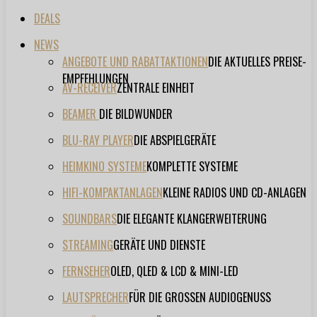
DEALS
NEWS
ANGEBOTE UND RABATTAKTIONEN
DIE AKTUELLES PREISE-
EMPFEHLUNGEN
AV-RECEIVER
ZENTRALE EINHEIT
BEAMER
DIE BILDWUNDER
BLU-RAY PLAYER
DIE ABSPIELGERÄTE
HEIMKINO SYSTEME
KOMPLETTE SYSTEME
HIFI-KOMPAKTANLAGEN
KLEINE RADIOS UND CD-ANLAGEN
SOUNDBARS
DIE ELEGANTE KLANGERWEITERUNG
STREAMING
GERÄTE UND DIENSTE
FERNSEHER
OLED, QLED & LCD & MINI-LED
LAUTSPRECHER
FÜR DIE GROSSEN AUDIOGENUSS