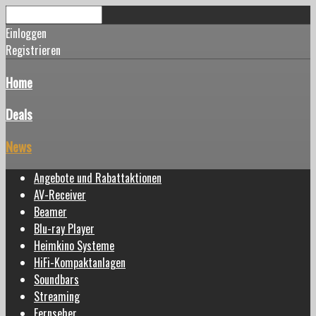
Einloggen
Registrieren
Home
Deals
News
Angebote und Rabattaktionen
AV-Receiver
Beamer
Blu-ray Player
Heimkino Systeme
HiFi-Kompaktanlagen
Soundbars
Streaming
Fernseher