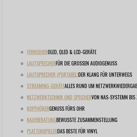
FERNSEHER
OLED, QLED & LCD-GERÄTE
LAUTSPRECHER
FÜR DIE GROSSEN AUDIOGENUSS
LAUTSPRECHER (PORTABEL)
DER KLANG FÜR UNTERWEGS
STREAMING-GERÄTE
ALLES RUND UM NETZWERKWIEDERGA
NETZWERKTECHNIK UND SPEICHER
VON NAS-SYSTEMN BIS
KOPFHÖRER
GENUSS FÜRS OHR
KAUFBERATUNG
BEWUSSTE ZUSAMMENSTELLUNG
PLATTENSPIELER
DAS BESTE FÜR VINYL