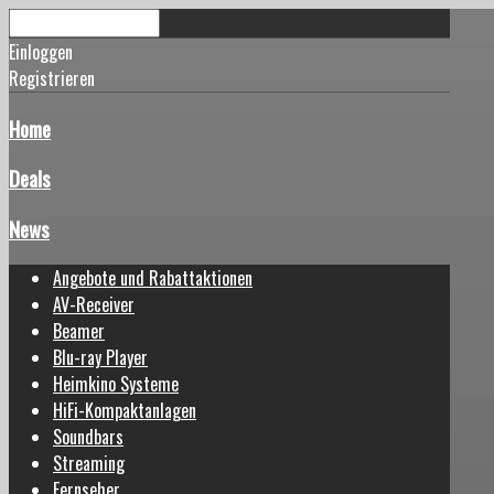
Einloggen
Registrieren
Home
Deals
News
Angebote und Rabattaktionen
AV-Receiver
Beamer
Blu-ray Player
Heimkino Systeme
HiFi-Kompaktanlagen
Soundbars
Streaming
Fernseher