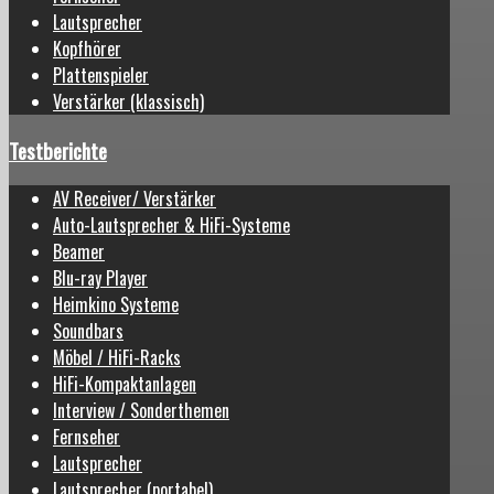
Lautsprecher
Kopfhörer
Plattenspieler
Verstärker (klassisch)
Testberichte
AV Receiver/ Verstärker
Auto-Lautsprecher & HiFi-Systeme
Beamer
Blu-ray Player
Heimkino Systeme
Soundbars
Möbel / HiFi-Racks
HiFi-Kompaktanlagen
Interview / Sonderthemen
Fernseher
Lautsprecher
Lautsprecher (portabel)