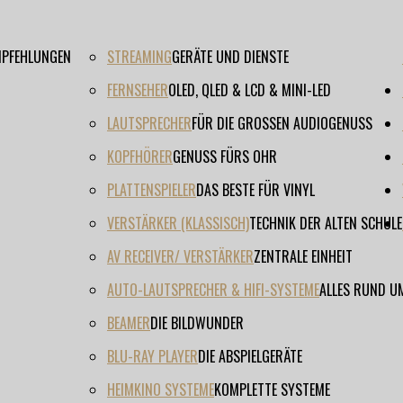
EMPFEHLUNGEN
STREAMING
GERÄTE UND DIENSTE
FERNSEHER
OLED, QLED & LCD & MINI-LED
LAUTSPRECHER
FÜR DIE GROSSEN AUDIOGENUSS
KOPFHÖRER
GENUSS FÜRS OHR
PLATTENSPIELER
DAS BESTE FÜR VINYL
VERSTÄRKER (KLASSISCH)
TECHNIK DER ALTEN SCHULE
AV RECEIVER/ VERSTÄRKER
ZENTRALE EINHEIT
AUTO-LAUTSPRECHER & HIFI-SYSTEME
ALLES RUND U
BEAMER
DIE BILDWUNDER
BLU-RAY PLAYER
DIE ABSPIELGERÄTE
HEIMKINO SYSTEME
KOMPLETTE SYSTEME