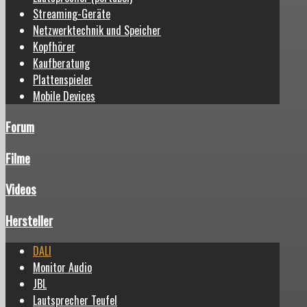
Streaming-Geräte
Netzwerktechnik und Speicher
Kopfhörer
Kaufberatung
Plattenspieler
Mobile Devices
Forum
Filme
Videos
Hersteller
DALI
Monitor Audio
JBL
Lautsprecher Teufel