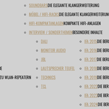
SOUNDBARS
DIE ELEGANTE KLANGERWEITERUNG
MÖBEL / HIFI-RACKS
DIE ELEGANTE KLANGERWEITERUN
HIFI-KOMPAKTANLAGEN
KOMPAKTE HIFI-ANLAGEN
INTERVIEW / SONDERTHEMEN
BESONDERE INHALTE
DALI
IFA 2015
DIE BE
MONITOR AUDIO
IFA 2016
DIE BE
JBL
IFA 2017
DIE BE
BE
LAUTSPRECHER TEUFEL
IFA 2018
DIE BE
 ZU WLAN-REPEATERN
TECHNICS
IFA 2019
DIE BE
TCL
IFA 2022
DIE BE
IFA 2023
DIE BE
IFA 2024
DIE BE