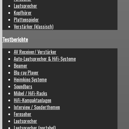
Lautsprecher
Kopfhörer
Plattenspieler
Verstärker (klassisch)
Testberichte
AV Receiver/ Verstärker
Auto-Lautsprecher & HiFi-Systeme
Beamer
Blu-ray Player
Heimkino Systeme
Soundbars
Möbel / HiFi-Racks
HiFi-Kompaktanlagen
Interview / Sonderthemen
Fernseher
Lautsprecher
Lautsprecher (portabel)