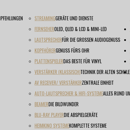
EMPFEHLUNGEN
STREAMING
GERÄTE UND DIENSTE
FERNSEHER
OLED, QLED & LCD & MINI-LED
LAUTSPRECHER
FÜR DIE GROSSEN AUDIOGENUSS
KOPFHÖRER
GENUSS FÜRS OHR
PLATTENSPIELER
DAS BESTE FÜR VINYL
VERSTÄRKER (KLASSISCH)
TECHNIK DER ALTEN SCHULE
AV RECEIVER/ VERSTÄRKER
ZENTRALE EINHEIT
AUTO-LAUTSPRECHER & HIFI-SYSTEME
ALLES RUND U
BEAMER
DIE BILDWUNDER
BLU-RAY PLAYER
DIE ABSPIELGERÄTE
HEIMKINO SYSTEME
KOMPLETTE SYSTEME