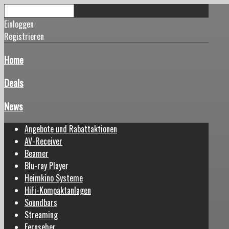
Einloggen
Registrieren
Home
Deals
News
Angebote und Rabattaktionen
AV-Receiver
Beamer
Blu-ray Player
Heimkino Systeme
HiFi-Kompaktanlagen
Soundbars
Streaming
Fernseher