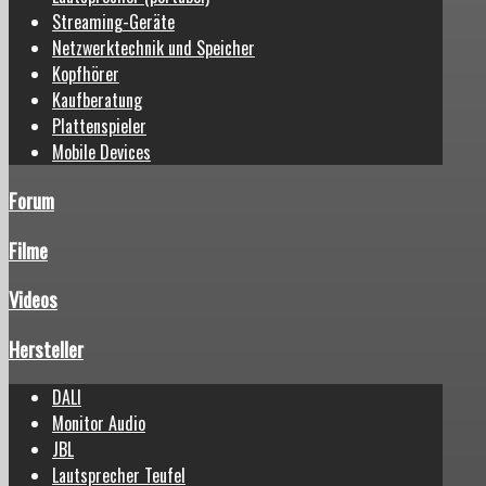
Streaming-Geräte
Netzwerktechnik und Speicher
Kopfhörer
Kaufberatung
Plattenspieler
Mobile Devices
Forum
Filme
Videos
Hersteller
DALI
Monitor Audio
JBL
Lautsprecher Teufel