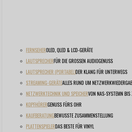
FERNSEHER
OLED, QLED & LCD-GERÄTE
LAUTSPRECHER
FÜR DIE GROSSEN AUDIOGENUSS
LAUTSPRECHER (PORTABEL)
DER KLANG FÜR UNTERWEGS
STREAMING-GERÄTE
ALLES RUND UM NETZWERKWIEDERGA
NETZWERKTECHNIK UND SPEICHER
VON NAS-SYSTEMN BIS
KOPFHÖRER
GENUSS FÜRS OHR
KAUFBERATUNG
BEWUSSTE ZUSAMMENSTELLUNG
PLATTENSPIELER
DAS BESTE FÜR VINYL