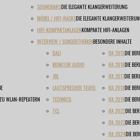
SOUNDBARS
DIE ELEGANTE KLANGERWEITERUNG
MÖBEL / HIFI-RACKS
DIE ELEGANTE KLANGERWEITERUN
HIFI-KOMPAKTANLAGEN
KOMPAKTE HIFI-ANLAGEN
INTERVIEW / SONDERTHEMEN
BESONDERE INHALTE
DALI
IFA 2015
DIE BE
MONITOR AUDIO
IFA 2016
DIE BE
JBL
IFA 2017
DIE BE
BE
LAUTSPRECHER TEUFEL
IFA 2018
DIE BE
 ZU WLAN-REPEATERN
TECHNICS
IFA 2019
DIE BE
TCL
IFA 2022
DIE BE
IFA 2023
DIE BE
IFA 2024
DIE BE