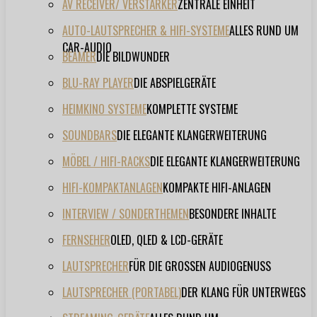
AV RECEIVER/ VERSTÄRKER
ZENTRALE EINHEIT
AUTO-LAUTSPRECHER & HIFI-SYSTEME
ALLES RUND UM
CAR-AUDIO
BEAMER
DIE BILDWUNDER
BLU-RAY PLAYER
DIE ABSPIELGERÄTE
HEIMKINO SYSTEME
KOMPLETTE SYSTEME
SOUNDBARS
DIE ELEGANTE KLANGERWEITERUNG
MÖBEL / HIFI-RACKS
DIE ELEGANTE KLANGERWEITERUNG
HIFI-KOMPAKTANLAGEN
KOMPAKTE HIFI-ANLAGEN
INTERVIEW / SONDERTHEMEN
BESONDERE INHALTE
FERNSEHER
OLED, QLED & LCD-GERÄTE
LAUTSPRECHER
FÜR DIE GROSSEN AUDIOGENUSS
LAUTSPRECHER (PORTABEL)
DER KLANG FÜR UNTERWEGS