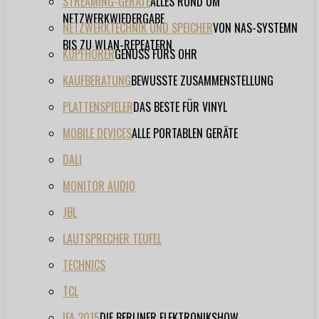
STREAMING-GERÄTE
ALLES RUND UM
NETZWERKWIEDERGABE
NETZWERKTECHNIK UND SPEICHER
VON NAS-SYSTEMN
BIS ZU WLAN-REPEATERN
KOPFHÖRER
GENUSS FÜRS OHR
KAUFBERATUNG
BEWUSSTE ZUSAMMENSTELLUNG
PLATTENSPIELER
DAS BESTE FÜR VINYL
MOBILE DEVICES
ALLE PORTABLEN GERÄTE
DALI
MONITOR AUDIO
JBL
LAUTSPRECHER TEUFEL
TECHNICS
TCL
IFA 2015
DIE BERLINER ELEKTRONIKSHOW