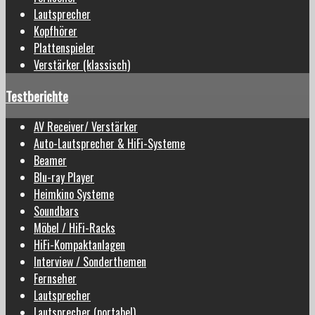
Lautsprecher
Kopfhörer
Plattenspieler
Verstärker (klassisch)
Testberichte
AV Receiver/ Verstärker
Auto-Lautsprecher & HiFi-Systeme
Beamer
Blu-ray Player
Heimkino Systeme
Soundbars
Möbel / HiFi-Racks
HiFi-Kompaktanlagen
Interview / Sonderthemen
Fernseher
Lautsprecher
Lautsprecher (portabel)