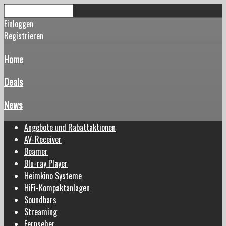
Einloggen
Registrieren
Home
Deals
News
Angebote und Rabattaktionen
AV-Receiver
Beamer
Blu-ray Player
Heimkino Systeme
HiFi-Kompaktanlagen
Soundbars
Streaming
Fernseher