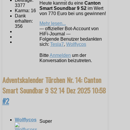
Beiträge:
Heute kannst du eine
Canton
3377
Smart Soundbar 9 S2
im Wert
Karma: 16
von 770 Euro bei uns gewinnen!
Dank
erhalten:
Mehr lesen...
356
--- offizieller Bot-Account von
HiFi-Journal ---
Folgende Benutzer bedankten
sich:
Tesla7
,
Wolflycos
Bitte
Anmelden
um der
Konversation beizutreten.
Adventskalender Türchen Nr. 14: Canton
Smart Soundbar 9 S2
14 Dez 2025 10:58
#2
Wolflycos
Super