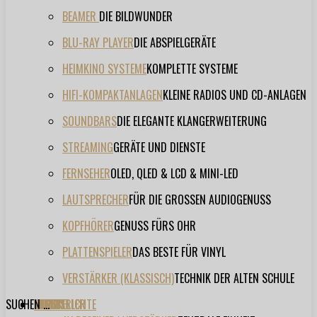
BEAMER
DIE BILDWUNDER
BLU-RAY PLAYER
DIE ABSPIELGERÄTE
HEIMKINO SYSTEME
KOMPLETTE SYSTEME
HIFI-KOMPAKTANLAGEN
KLEINE RADIOS UND CD-ANLAGEN
SOUNDBARS
DIE ELEGANTE KLANGERWEITERUNG
STREAMING
GERÄTE UND DIENSTE
FERNSEHER
OLED, QLED & LCD & MINI-LED
LAUTSPRECHER
FÜR DIE GROSSEN AUDIOGENUSS
KOPFHÖRER
GENUSS FÜRS OHR
PLATTENSPIELER
DAS BESTE FÜR VINYL
VERSTÄRKER (KLASSISCH)
TECHNIK DER ALTEN SCHULE
SUCHEN ...
TESTBERICHTE
FORUM
FILME
VIDEOS
HERSTELLER
EVENT