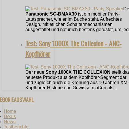
De
Panasonic SC-BMAX30
ist ein mobiler Party-
Lautsprecher, wie er im Buche steht. Aufrechtes
Design, mit etlichen Schaltermechanismen
ausgestattet und natürlich bestens gerüstet, um jede
Test: Sony 1000X The Collexion - ANC-
Kopfhörer
Der neue
Sony 1000X THE COLLEXION
stellt da
neueste Produkt aus dem Kopfhörer-Segment dar
und zugleich auch die Krönung aus 10 Jahren XM-
Kopfhörer-Historie dar. Gewissermaßen als...
TEGORIEAUSWAHL
Home
Deals
News
Testberichte