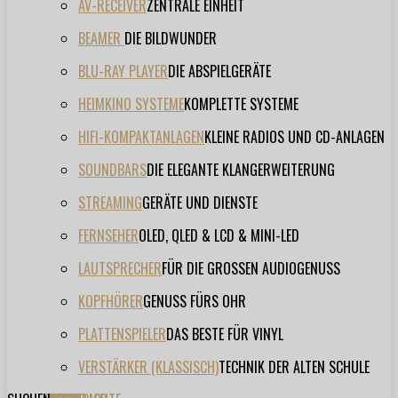
AV-RECEIVER
ZENTRALE EINHEIT
BEAMER
DIE BILDWUNDER
BLU-RAY PLAYER
DIE ABSPIELGERÄTE
HEIMKINO SYSTEME
KOMPLETTE SYSTEME
HIFI-KOMPAKTANLAGEN
KLEINE RADIOS UND CD-ANLAGEN
SOUNDBARS
DIE ELEGANTE KLANGERWEITERUNG
STREAMING
GERÄTE UND DIENSTE
FERNSEHER
OLED, QLED & LCD & MINI-LED
LAUTSPRECHER
FÜR DIE GROSSEN AUDIOGENUSS
KOPFHÖRER
GENUSS FÜRS OHR
PLATTENSPIELER
DAS BESTE FÜR VINYL
VERSTÄRKER (KLASSISCH)
TECHNIK DER ALTEN SCHULE