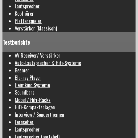
Lautsprecher
Kopfhörer
Plattenspieler
Verstärker (klassisch)
Testberichte
AV Receiver/ Verstärker
Auto-Lautsprecher & HiFi-Systeme
Beamer
Blu-ray Player
Heimkino Systeme
Soundbars
Möbel / HiFi-Racks
HiFi-Kompaktanlagen
Interview / Sonderthemen
Fernseher
Lautsprecher
Lautsprecher (portabel)