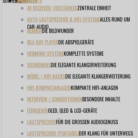
SUCHEN ...
TESTBERICHTE
FORUM
FILME
VIDEOS
HERSTELLER
EVENT
AV RECEIVER/ VERSTÄRKER
ZENTRALE EINHEIT
AUTO-LAUTSPRECHER & HIFI-SYSTEME
ALLES RUND UM
CAR-AUDIO
BEAMER
DIE BILDWUNDER
BLU-RAY PLAYER
DIE ABSPIELGERÄTE
HEIMKINO SYSTEME
KOMPLETTE SYSTEME
SOUNDBARS
DIE ELEGANTE KLANGERWEITERUNG
MÖBEL / HIFI-RACKS
DIE ELEGANTE KLANGERWEITERUNG
HIFI-KOMPAKTANLAGEN
KOMPAKTE HIFI-ANLAGEN
INTERVIEW / SONDERTHEMEN
BESONDERE INHALTE
FERNSEHER
OLED, QLED & LCD-GERÄTE
LAUTSPRECHER
FÜR DIE GROSSEN AUDIOGENUSS
LAUTSPRECHER (PORTABEL)
DER KLANG FÜR UNTERWEGS