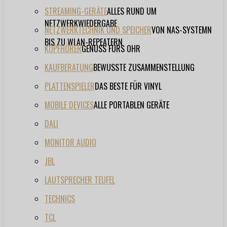
STREAMING-GERÄTE
ALLES RUND UM
NETZWERKWIEDERGABE
NETZWERKTECHNIK UND SPEICHER
VON NAS-SYSTEMN
BIS ZU WLAN-REPEATERN
KOPFHÖRER
GENUSS FÜRS OHR
KAUFBERATUNG
BEWUSSTE ZUSAMMENSTELLUNG
PLATTENSPIELER
DAS BESTE FÜR VINYL
MOBILE DEVICES
ALLE PORTABLEN GERÄTE
DALI
MONITOR AUDIO
JBL
LAUTSPRECHER TEUFEL
TECHNICS
TCL