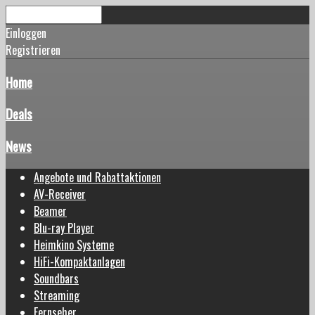
Einloggen
Registrieren
Home
Deals
News
Angebote und Rabattaktionen
AV-Receiver
Beamer
Blu-ray Player
Heimkino Systeme
HiFi-Kompaktanlagen
Soundbars
Streaming
Fernseher