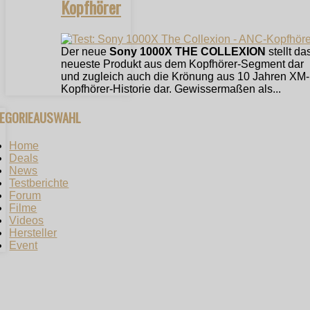
Kopfhörer
Der neue
Sony 1000X THE COLLEXION
stellt da
neueste Produkt aus dem Kopfhörer-Segment dar
und zugleich auch die Krönung aus 10 Jahren XM-
Kopfhörer-Historie dar. Gewissermaßen als...
TEGORIEAUSWAHL
Home
Deals
News
Testberichte
Forum
Filme
Videos
Hersteller
Event