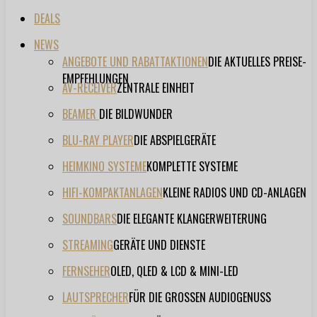
DEALS
NEWS
ANGEBOTE UND RABATTAKTIONEN
DIE AKTUELLES PREISE-
EMPFEHLUNGEN
AV-RECEIVER
ZENTRALE EINHEIT
BEAMER
DIE BILDWUNDER
BLU-RAY PLAYER
DIE ABSPIELGERÄTE
HEIMKINO SYSTEME
KOMPLETTE SYSTEME
HIFI-KOMPAKTANLAGEN
KLEINE RADIOS UND CD-ANLAGEN
SOUNDBARS
DIE ELEGANTE KLANGERWEITERUNG
STREAMING
GERÄTE UND DIENSTE
FERNSEHER
OLED, QLED & LCD & MINI-LED
LAUTSPRECHER
FÜR DIE GROSSEN AUDIOGENUSS