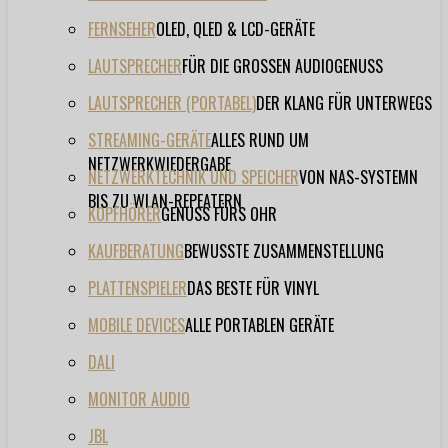
FERNSEHER
OLED, QLED & LCD-GERÄTE
LAUTSPRECHER
FÜR DIE GROSSEN AUDIOGENUSS
LAUTSPRECHER (PORTABEL)
DER KLANG FÜR UNTERWEGS
STREAMING-GERÄTE
ALLES RUND UM
NETZWERKWIEDERGABE
NETZWERKTECHNIK UND SPEICHER
VON NAS-SYSTEMN
BIS ZU WLAN-REPEATERN
KOPFHÖRER
GENUSS FÜRS OHR
KAUFBERATUNG
BEWUSSTE ZUSAMMENSTELLUNG
PLATTENSPIELER
DAS BESTE FÜR VINYL
MOBILE DEVICES
ALLE PORTABLEN GERÄTE
DALI
MONITOR AUDIO
JBL