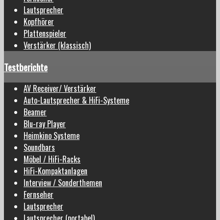
Lautsprecher
Kopfhörer
Plattenspieler
Verstärker (klassisch)
Testberichte
AV Receiver/ Verstärker
Auto-Lautsprecher & HiFi-Systeme
Beamer
Blu-ray Player
Heimkino Systeme
Soundbars
Möbel / HiFi-Racks
HiFi-Kompaktanlagen
Interview / Sonderthemen
Fernseher
Lautsprecher
Lautsprecher (portabel)