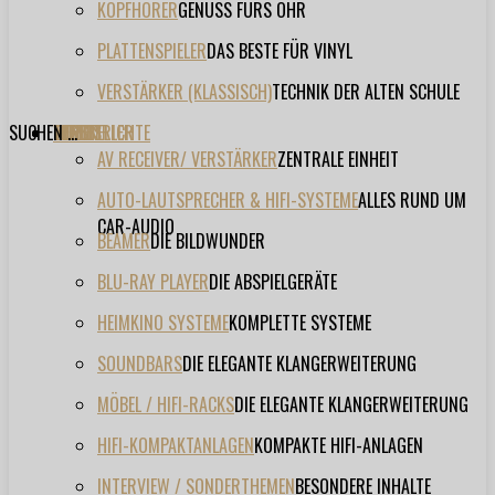
KOPFHÖRER
GENUSS FÜRS OHR
PLATTENSPIELER
DAS BESTE FÜR VINYL
VERSTÄRKER (KLASSISCH)
TECHNIK DER ALTEN SCHULE
SUCHEN ...
TESTBERICHTE
FORUM
FILME
VIDEOS
HERSTELLER
EVENT
AV RECEIVER/ VERSTÄRKER
ZENTRALE EINHEIT
AUTO-LAUTSPRECHER & HIFI-SYSTEME
ALLES RUND UM
CAR-AUDIO
BEAMER
DIE BILDWUNDER
BLU-RAY PLAYER
DIE ABSPIELGERÄTE
HEIMKINO SYSTEME
KOMPLETTE SYSTEME
SOUNDBARS
DIE ELEGANTE KLANGERWEITERUNG
MÖBEL / HIFI-RACKS
DIE ELEGANTE KLANGERWEITERUNG
HIFI-KOMPAKTANLAGEN
KOMPAKTE HIFI-ANLAGEN
INTERVIEW / SONDERTHEMEN
BESONDERE INHALTE