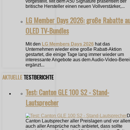
vorgestellt. Mit dem A50 Signature präsentiert der
britische Hersteller einen neuen Vollverstärker,...
LG Member Days 2026: große Rabatte a
OLED TV-Bundles
Mit den
LG Members Days 2026
hat das
Unternehmen wieder eine große Rabatt-Aktion
gestartet, die einige Tage lang immer wieder um
interessante Angebote aus dem Audio-Video-Bere
ergänzt...
AKTUELLE
TESTBERICHTE
Test: Canton GLE 100 S2 - Stand-
Lautsprecher
D
Canton Lautsprecher aller Preislagen und vor alle
auch aller Ansprüche nach anbietet, dass sollte