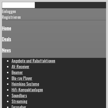
Einloggen
Registrieren
Home
Deals
News
Angebote und Rabattaktionen
AV-Receiver
Beamer
Blu-ray Player
Heimkino Systeme
HiFi-Kompaktanlagen
Soundbars
Streaming
Fernseher