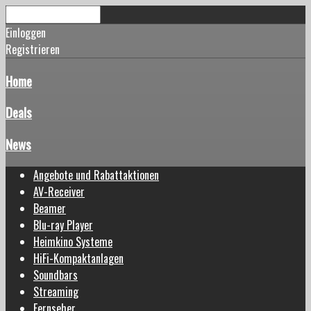
Einloggen
Registrieren
Home
Deals
News
Angebote und Rabattaktionen
AV-Receiver
Beamer
Blu-ray Player
Heimkino Systeme
HiFi-Kompaktanlagen
Soundbars
Streaming
Fernseher