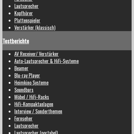
Lautsprecher
Kopfhörer
Plattenspieler
Verstärker (klassisch)
Testberichte
AV Receiver/ Verstärker
Auto-Lautsprecher & HiFi-Systeme
Beamer
Blu-ray Player
Heimkino Systeme
Soundbars
Möbel / HiFi-Racks
HiFi-Kompaktanlagen
Interview / Sonderthemen
Fernseher
Lautsprecher
Lautsprecher (portabel)