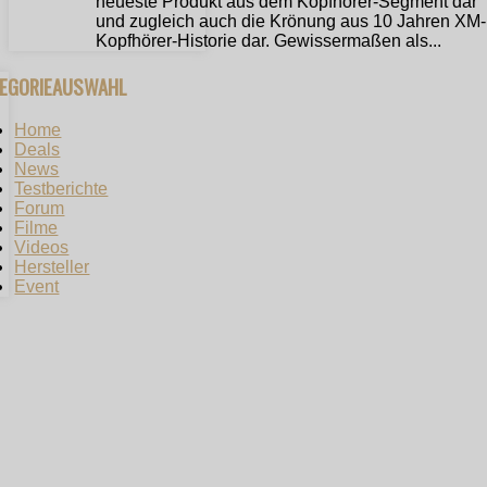
neueste Produkt aus dem Kopfhörer-Segment dar
und zugleich auch die Krönung aus 10 Jahren XM-
Kopfhörer-Historie dar. Gewissermaßen als...
TEGORIEAUSWAHL
Home
Deals
News
Testberichte
Forum
Filme
Videos
Hersteller
Event