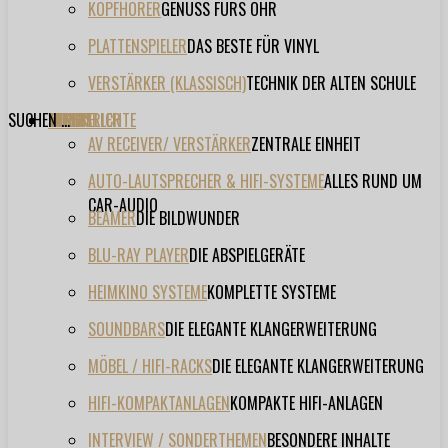
KOPFHÖRER
GENUSS FÜRS OHR
PLATTENSPIELER
DAS BESTE FÜR VINYL
VERSTÄRKER (KLASSISCH)
TECHNIK DER ALTEN SCHULE
SUCHEN ...
TESTBERICHTE
FORUM
FILME
VIDEOS
HERSTELLER
EVENT
AV RECEIVER/ VERSTÄRKER
ZENTRALE EINHEIT
AUTO-LAUTSPRECHER & HIFI-SYSTEME
ALLES RUND UM
CAR-AUDIO
BEAMER
DIE BILDWUNDER
BLU-RAY PLAYER
DIE ABSPIELGERÄTE
HEIMKINO SYSTEME
KOMPLETTE SYSTEME
SOUNDBARS
DIE ELEGANTE KLANGERWEITERUNG
MÖBEL / HIFI-RACKS
DIE ELEGANTE KLANGERWEITERUNG
HIFI-KOMPAKTANLAGEN
KOMPAKTE HIFI-ANLAGEN
INTERVIEW / SONDERTHEMEN
BESONDERE INHALTE