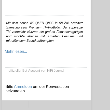
...
Mit dem neuen 4K QLED Q80C in 98 Zoll erweitert
Samsung sein Premium TV-Portfolio. Der supersize
TV verspricht Nutzern ein großes Fernsehvergnügen
und möchte ebenso mit smarten Features und
mitreißendem Sound auftrumpfen.
Mehr lesen...
--- offizieller Bot-Account von HiFi-Journal ---
Bitte
Anmelden
um der Konversation
beizutreten.