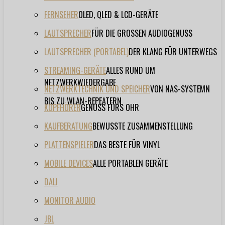
FERNSEHER
OLED, QLED & LCD-GERÄTE
LAUTSPRECHER
FÜR DIE GROSSEN AUDIOGENUSS
LAUTSPRECHER (PORTABEL)
DER KLANG FÜR UNTERWEGS
STREAMING-GERÄTE
ALLES RUND UM
NETZWERKWIEDERGABE
NETZWERKTECHNIK UND SPEICHER
VON NAS-SYSTEMN
BIS ZU WLAN-REPEATERN
KOPFHÖRER
GENUSS FÜRS OHR
KAUFBERATUNG
BEWUSSTE ZUSAMMENSTELLUNG
PLATTENSPIELER
DAS BESTE FÜR VINYL
MOBILE DEVICES
ALLE PORTABLEN GERÄTE
DALI
MONITOR AUDIO
JBL