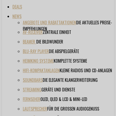
DEALS
NEWS
ANGEBOTE UND RABATTAKTIONEN
DIE AKTUELLES PREISE-
EMPFEHLUNGEN
AV-RECEIVER
ZENTRALE EINHEIT
BEAMER
DIE BILDWUNDER
BLU-RAY PLAYER
DIE ABSPIELGERÄTE
HEIMKINO SYSTEME
KOMPLETTE SYSTEME
HIFI-KOMPAKTANLAGEN
KLEINE RADIOS UND CD-ANLAGEN
SOUNDBARS
DIE ELEGANTE KLANGERWEITERUNG
STREAMING
GERÄTE UND DIENSTE
FERNSEHER
OLED, QLED & LCD & MINI-LED
LAUTSPRECHER
FÜR DIE GROSSEN AUDIOGENUSS