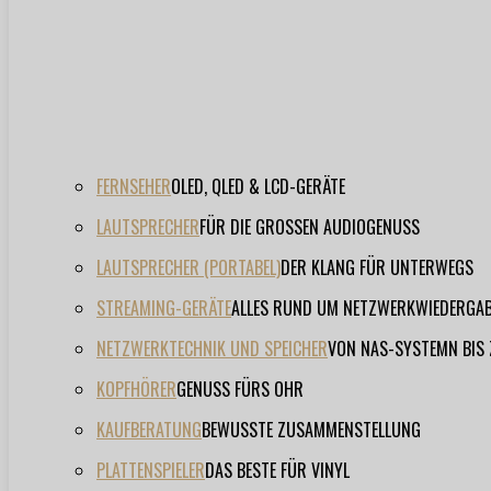
FERNSEHER
OLED, QLED & LCD-GERÄTE
LAUTSPRECHER
FÜR DIE GROSSEN AUDIOGENUSS
LAUTSPRECHER (PORTABEL)
DER KLANG FÜR UNTERWEGS
STREAMING-GERÄTE
ALLES RUND UM NETZWERKWIEDERGA
NETZWERKTECHNIK UND SPEICHER
VON NAS-SYSTEMN BIS
KOPFHÖRER
GENUSS FÜRS OHR
KAUFBERATUNG
BEWUSSTE ZUSAMMENSTELLUNG
PLATTENSPIELER
DAS BESTE FÜR VINYL