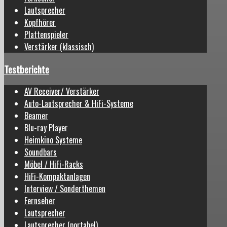
Lautsprecher
Kopfhörer
Plattenspieler
Verstärker (klassisch)
Testberichte
AV Receiver/ Verstärker
Auto-Lautsprecher & HiFi-Systeme
Beamer
Blu-ray Player
Heimkino Systeme
Soundbars
Möbel / HiFi-Racks
HiFi-Kompaktanlagen
Interview / Sonderthemen
Fernseher
Lautsprecher
Lautsprecher (portabel)