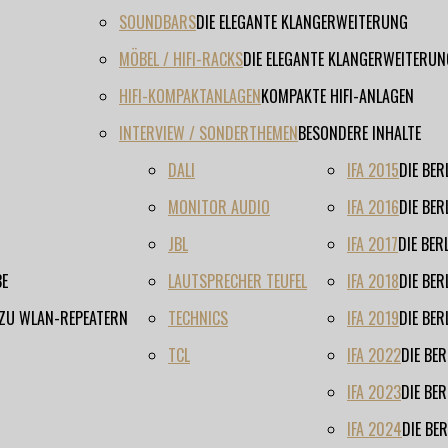
SOUNDBARS
DIE ELEGANTE KLANGERWEITERUNG
MÖBEL / HIFI-RACKS
DIE ELEGANTE KLANGERWEITERUN
HIFI-KOMPAKTANLAGEN
KOMPAKTE HIFI-ANLAGEN
INTERVIEW / SONDERTHEMEN
BESONDERE INHALTE
DALI
IFA 2015
DIE BE
MONITOR AUDIO
IFA 2016
DIE BE
JBL
IFA 2017
DIE BE
BE
LAUTSPRECHER TEUFEL
IFA 2018
DIE BE
 ZU WLAN-REPEATERN
TECHNICS
IFA 2019
DIE BE
TCL
IFA 2022
DIE BE
IFA 2023
DIE BE
IFA 2024
DIE BE