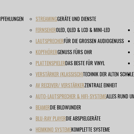
EMPFEHLUNGEN
STREAMING
GERÄTE UND DIENSTE
FERNSEHER
OLED, QLED & LCD & MINI-LED
LAUTSPRECHER
FÜR DIE GROSSEN AUDIOGENUSS
KOPFHÖRER
GENUSS FÜRS OHR
PLATTENSPIELER
DAS BESTE FÜR VINYL
VERSTÄRKER (KLASSISCH)
TECHNIK DER ALTEN SCHULE
AV RECEIVER/ VERSTÄRKER
ZENTRALE EINHEIT
AUTO-LAUTSPRECHER & HIFI-SYSTEME
ALLES RUND U
BEAMER
DIE BILDWUNDER
BLU-RAY PLAYER
DIE ABSPIELGERÄTE
HEIMKINO SYSTEME
KOMPLETTE SYSTEME