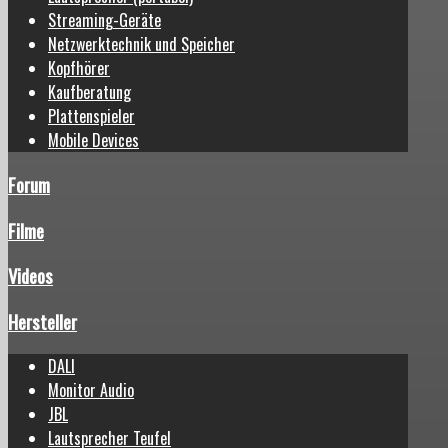
Streaming-Geräte
Netzwerktechnik und Speicher
Kopfhörer
Kaufberatung
Plattenspieler
Mobile Devices
Forum
Filme
Videos
Hersteller
DALI
Monitor Audio
JBL
Lautsprecher Teufel