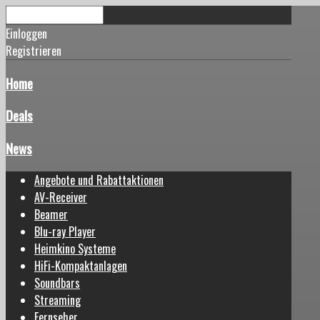
Einloggen
Registrieren
Home
Deals
News
Angebote und Rabattaktionen
AV-Receiver
Beamer
Blu-ray Player
Heimkino Systeme
HiFi-Kompaktanlagen
Soundbars
Streaming
Fernseher