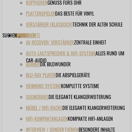
KOPFHÖRER
GENUSS FÜRS OHR
PLATTENSPIELER
DAS BESTE FÜR VINYL
VERSTÄRKER (KLASSISCH)
TECHNIK DER ALTEN SCHULE
SUCHEN ...
TESTBERICHTE
FORUM
FILME
VIDEOS
HERSTELLER
EVENT
AV RECEIVER/ VERSTÄRKER
ZENTRALE EINHEIT
AUTO-LAUTSPRECHER & HIFI-SYSTEME
ALLES RUND UM
CAR-AUDIO
BEAMER
DIE BILDWUNDER
BLU-RAY PLAYER
DIE ABSPIELGERÄTE
HEIMKINO SYSTEME
KOMPLETTE SYSTEME
SOUNDBARS
DIE ELEGANTE KLANGERWEITERUNG
MÖBEL / HIFI-RACKS
DIE ELEGANTE KLANGERWEITERUNG
HIFI-KOMPAKTANLAGEN
KOMPAKTE HIFI-ANLAGEN
INTERVIEW / SONDERTHEMEN
BESONDERE INHALTE