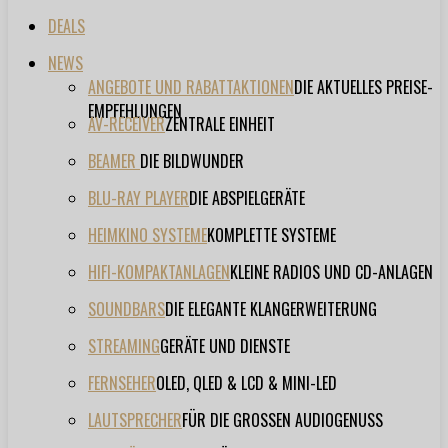
DEALS
NEWS
ANGEBOTE UND RABATTAKTIONEN
DIE AKTUELLES PREISE-
EMPFEHLUNGEN
AV-RECEIVER
ZENTRALE EINHEIT
BEAMER
DIE BILDWUNDER
BLU-RAY PLAYER
DIE ABSPIELGERÄTE
HEIMKINO SYSTEME
KOMPLETTE SYSTEME
HIFI-KOMPAKTANLAGEN
KLEINE RADIOS UND CD-ANLAGEN
SOUNDBARS
DIE ELEGANTE KLANGERWEITERUNG
STREAMING
GERÄTE UND DIENSTE
FERNSEHER
OLED, QLED & LCD & MINI-LED
LAUTSPRECHER
FÜR DIE GROSSEN AUDIOGENUSS