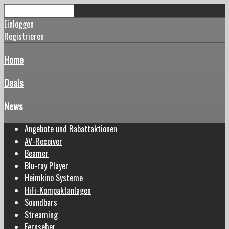
Einloggen
Registrieren
Home
Deals
News
Angebote und Rabattaktionen
AV-Receiver
Beamer
Blu-ray Player
Heimkino Systeme
HiFi-Kompaktanlagen
Soundbars
Streaming
Fernseher