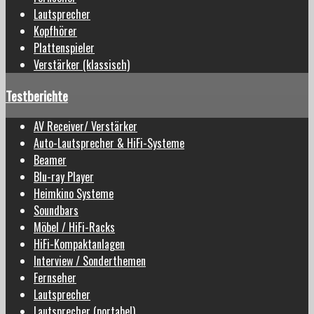
Lautsprecher
Kopfhörer
Plattenspieler
Verstärker (klassisch)
Testberichte
AV Receiver/ Verstärker
Auto-Lautsprecher & HiFi-Systeme
Beamer
Blu-ray Player
Heimkino Systeme
Soundbars
Möbel / HiFi-Racks
HiFi-Kompaktanlagen
Interview / Sonderthemen
Fernseher
Lautsprecher
Lautsprecher (portabel)