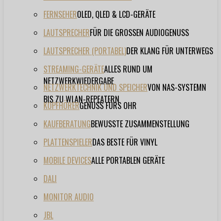
FERNSEHER
OLED, QLED & LCD-GERÄTE
LAUTSPRECHER
FÜR DIE GROSSEN AUDIOGENUSS
LAUTSPRECHER (PORTABEL)
DER KLANG FÜR UNTERWEGS
STREAMING-GERÄTE
ALLES RUND UM
NETZWERKWIEDERGABE
NETZWERKTECHNIK UND SPEICHER
VON NAS-SYSTEMN
BIS ZU WLAN-REPEATERN
KOPFHÖRER
GENUSS FÜRS OHR
KAUFBERATUNG
BEWUSSTE ZUSAMMENSTELLUNG
PLATTENSPIELER
DAS BESTE FÜR VINYL
MOBILE DEVICES
ALLE PORTABLEN GERÄTE
DALI
MONITOR AUDIO
JBL