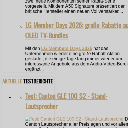
zwei neue Komponenten seiner Radia-Serie
vorgestellt. Mit dem A50 Signature präsentiert der
britische Hersteller einen neuen Vollverstärker,...
LG Member Days 2026: große Rabatte a
OLED TV-Bundles
Mit den
LG Members Days 2026
hat das
Unternehmen wieder eine große Rabatt-Aktion
gestartet, die einige Tage lang immer wieder um
interessante Angebote aus dem Audio-Video-Bere
ergänzt...
AKTUELLE
TESTBERICHTE
Test: Canton GLE 100 S2 - Stand-
Lautsprecher
D
Canton Lautsprecher aller Preislagen und vor alle