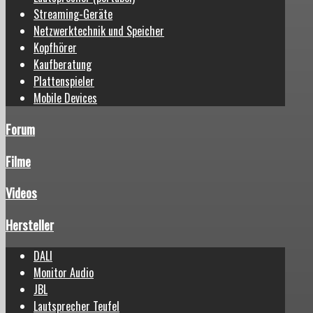
Streaming-Geräte
Netzwerktechnik und Speicher
Kopfhörer
Kaufberatung
Plattenspieler
Mobile Devices
Forum
Filme
Videos
Hersteller
DALI
Monitor Audio
JBL
Lautsprecher Teufel