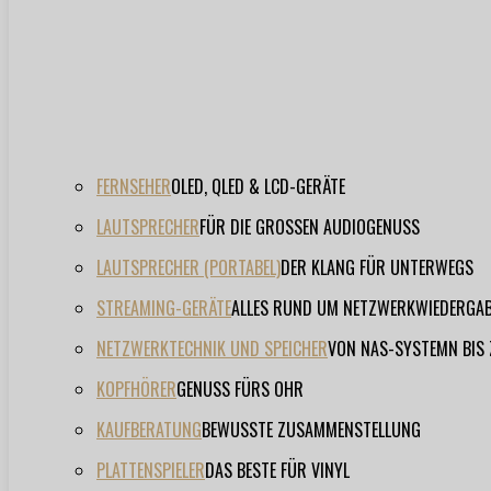
FERNSEHER
OLED, QLED & LCD-GERÄTE
LAUTSPRECHER
FÜR DIE GROSSEN AUDIOGENUSS
LAUTSPRECHER (PORTABEL)
DER KLANG FÜR UNTERWEGS
STREAMING-GERÄTE
ALLES RUND UM NETZWERKWIEDERGA
NETZWERKTECHNIK UND SPEICHER
VON NAS-SYSTEMN BIS
KOPFHÖRER
GENUSS FÜRS OHR
KAUFBERATUNG
BEWUSSTE ZUSAMMENSTELLUNG
PLATTENSPIELER
DAS BESTE FÜR VINYL