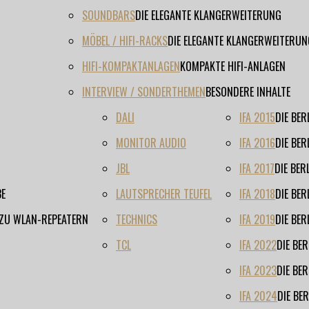
SOUNDBARS
DIE ELEGANTE KLANGERWEITERUNG
MÖBEL / HIFI-RACKS
DIE ELEGANTE KLANGERWEITERUN
HIFI-KOMPAKTANLAGEN
KOMPAKTE HIFI-ANLAGEN
INTERVIEW / SONDERTHEMEN
BESONDERE INHALTE
DALI
IFA 2015
DIE BE
MONITOR AUDIO
IFA 2016
DIE BE
JBL
IFA 2017
DIE BE
BE
LAUTSPRECHER TEUFEL
IFA 2018
DIE BE
 ZU WLAN-REPEATERN
TECHNICS
IFA 2019
DIE BE
TCL
IFA 2022
DIE BE
IFA 2023
DIE BE
IFA 2024
DIE BE