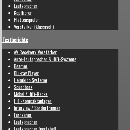
Lautsprecher
Kopfhörer
Plattenspieler
Verstärker (klassisch)
Testberichte
AV Receiver/ Verstärker
Auto-Lautsprecher & HiFi-Systeme
Beamer
Blu-ray Player
Heimkino Systeme
Soundbars
Möbel / HiFi-Racks
HiFi-Kompaktanlagen
Interview / Sonderthemen
Fernseher
Lautsprecher
Lautsprecher (portabel)