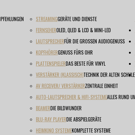
EMPFEHLUNGEN
STREAMING
GERÄTE UND DIENSTE
FERNSEHER
OLED, QLED & LCD & MINI-LED
LAUTSPRECHER
FÜR DIE GROSSEN AUDIOGENUSS
KOPFHÖRER
GENUSS FÜRS OHR
PLATTENSPIELER
DAS BESTE FÜR VINYL
VERSTÄRKER (KLASSISCH)
TECHNIK DER ALTEN SCHULE
AV RECEIVER/ VERSTÄRKER
ZENTRALE EINHEIT
AUTO-LAUTSPRECHER & HIFI-SYSTEME
ALLES RUND U
BEAMER
DIE BILDWUNDER
BLU-RAY PLAYER
DIE ABSPIELGERÄTE
HEIMKINO SYSTEME
KOMPLETTE SYSTEME