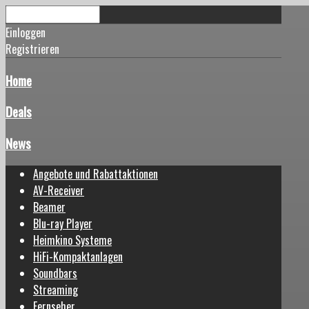
Einloggen
Registrieren
Home
Deals
News
Angebote und Rabattaktionen
AV-Receiver
Beamer
Blu-ray Player
Heimkino Systeme
HiFi-Kompaktanlagen
Soundbars
Streaming
Fernseher