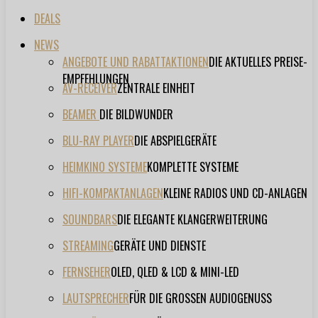
DEALS
NEWS
ANGEBOTE UND RABATTAKTIONEN
DIE AKTUELLES PREISE-
EMPFEHLUNGEN
AV-RECEIVER
ZENTRALE EINHEIT
BEAMER
DIE BILDWUNDER
BLU-RAY PLAYER
DIE ABSPIELGERÄTE
HEIMKINO SYSTEME
KOMPLETTE SYSTEME
HIFI-KOMPAKTANLAGEN
KLEINE RADIOS UND CD-ANLAGEN
SOUNDBARS
DIE ELEGANTE KLANGERWEITERUNG
STREAMING
GERÄTE UND DIENSTE
FERNSEHER
OLED, QLED & LCD & MINI-LED
LAUTSPRECHER
FÜR DIE GROSSEN AUDIOGENUSS