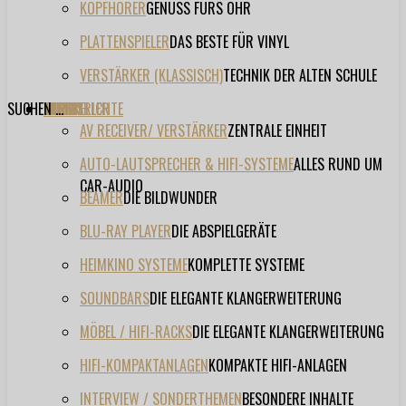
KOPFHÖRER
GENUSS FÜRS OHR
PLATTENSPIELER
DAS BESTE FÜR VINYL
VERSTÄRKER (KLASSISCH)
TECHNIK DER ALTEN SCHULE
SUCHEN ...
TESTBERICHTE
FORUM
FILME
VIDEOS
HERSTELLER
EVENT
AV RECEIVER/ VERSTÄRKER
ZENTRALE EINHEIT
AUTO-LAUTSPRECHER & HIFI-SYSTEME
ALLES RUND UM
CAR-AUDIO
BEAMER
DIE BILDWUNDER
BLU-RAY PLAYER
DIE ABSPIELGERÄTE
HEIMKINO SYSTEME
KOMPLETTE SYSTEME
SOUNDBARS
DIE ELEGANTE KLANGERWEITERUNG
MÖBEL / HIFI-RACKS
DIE ELEGANTE KLANGERWEITERUNG
HIFI-KOMPAKTANLAGEN
KOMPAKTE HIFI-ANLAGEN
INTERVIEW / SONDERTHEMEN
BESONDERE INHALTE