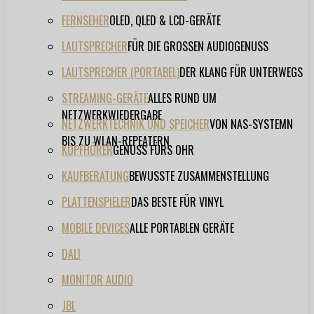
FERNSEHER
OLED, QLED & LCD-GERÄTE
LAUTSPRECHER
FÜR DIE GROSSEN AUDIOGENUSS
LAUTSPRECHER (PORTABEL)
DER KLANG FÜR UNTERWEGS
STREAMING-GERÄTE
ALLES RUND UM
NETZWERKWIEDERGABE
NETZWERKTECHNIK UND SPEICHER
VON NAS-SYSTEMN
BIS ZU WLAN-REPEATERN
KOPFHÖRER
GENUSS FÜRS OHR
KAUFBERATUNG
BEWUSSTE ZUSAMMENSTELLUNG
PLATTENSPIELER
DAS BESTE FÜR VINYL
MOBILE DEVICES
ALLE PORTABLEN GERÄTE
DALI
MONITOR AUDIO
JBL