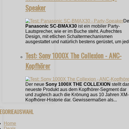
Speaker
De
Panasonic SC-BMAX30
ist ein mobiler Party-
Lautsprecher, wie er im Buche steht. Aufrechtes
Design, mit etlichen Schaltermechanismen
ausgestattet und natürlich bestens gerüstet, um jede
Test: Sony 1000X The Collexion - ANC-
Kopfhörer
Der neue
Sony 1000X THE COLLEXION
stellt da
neueste Produkt aus dem Kopfhörer-Segment dar
und zugleich auch die Krönung aus 10 Jahren XM-
Kopfhörer-Historie dar. Gewissermaßen als...
TEGORIEAUSWAHL
Home
Deals