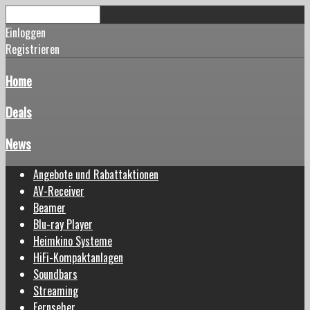
Einloggen
Registrieren
Home
Deals
News
Angebote und Rabattaktionen
AV-Receiver
Beamer
Blu-ray Player
Heimkino Systeme
HiFi-Kompaktanlagen
Soundbars
Streaming
Fernseher