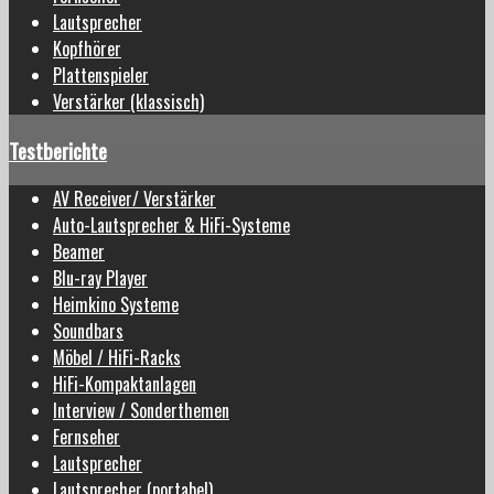
Lautsprecher
Kopfhörer
Plattenspieler
Verstärker (klassisch)
Testberichte
AV Receiver/ Verstärker
Auto-Lautsprecher & HiFi-Systeme
Beamer
Blu-ray Player
Heimkino Systeme
Soundbars
Möbel / HiFi-Racks
HiFi-Kompaktanlagen
Interview / Sonderthemen
Fernseher
Lautsprecher
Lautsprecher (portabel)