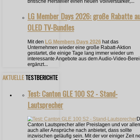
britische Hersteller einen neuen Vollverstärker,...
LG Member Days 2026: große Rabatte a
OLED TV-Bundles
Mit den
LG Members Days 2026
hat das
Unternehmen wieder eine große Rabatt-Aktion
gestartet, die einige Tage lang immer wieder um
interessante Angebote aus dem Audio-Video-Bere
ergänzt...
AKTUELLE
TESTBERICHTE
Test: Canton GLE 100 S2 - Stand-
Lautsprecher
D
Canton Lautsprecher aller Preislagen und vor alle
auch aller Ansprüche nach anbietet, dass sollte
inzwischen geläufig sein. Mit der vor einiger Zeit n