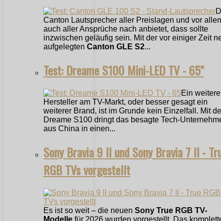
D
Canton Lautsprecher aller Preislagen und vor alle
auch aller Ansprüche nach anbietet, dass sollte
inzwischen geläufig sein. Mit der vor einiger Zeit n
aufgelegten
Canton GLE S2
...
Test: Dreame S100 Mini-LED TV - 65"
Ein weitere
Hersteller am TV-Markt, oder besser gesagt ein
weiterer Brand, ist im Grunde kein Einzelfall. Mit 
Dreame S100 dringt das besagte Tech-Unternehm
aus China in einen...
Sony Bravia 9 II und Sony Bravia 7 II - Tr
RGB TVs vorgestellt
Es ist so weit – die neuen
Sony True RGB TV-
Modelle
für 2026 wurden vorgestellt. Das komplett