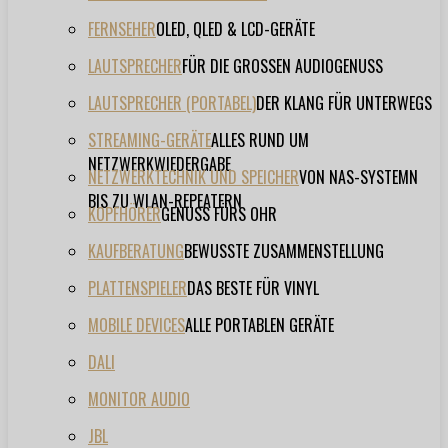
FERNSEHER
OLED, QLED & LCD-GERÄTE
LAUTSPRECHER
FÜR DIE GROSSEN AUDIOGENUSS
LAUTSPRECHER (PORTABEL)
DER KLANG FÜR UNTERWEGS
STREAMING-GERÄTE
ALLES RUND UM
NETZWERKWIEDERGABE
NETZWERKTECHNIK UND SPEICHER
VON NAS-SYSTEMN
BIS ZU WLAN-REPEATERN
KOPFHÖRER
GENUSS FÜRS OHR
KAUFBERATUNG
BEWUSSTE ZUSAMMENSTELLUNG
PLATTENSPIELER
DAS BESTE FÜR VINYL
MOBILE DEVICES
ALLE PORTABLEN GERÄTE
DALI
MONITOR AUDIO
JBL