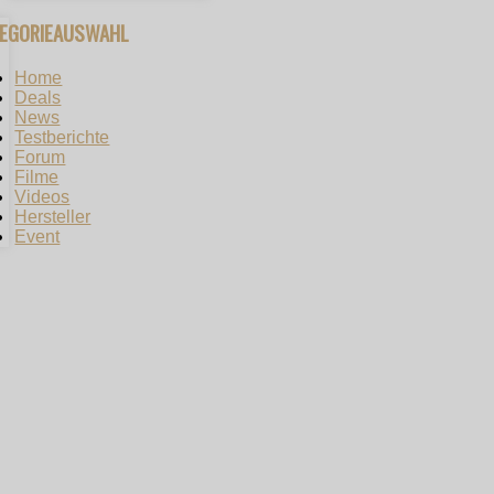
TEGORIEAUSWAHL
Home
Deals
News
Testberichte
Forum
Filme
Videos
Hersteller
Event