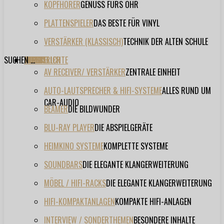
KOPFHÖRER
GENUSS FÜRS OHR
PLATTENSPIELER
DAS BESTE FÜR VINYL
VERSTÄRKER (KLASSISCH)
TECHNIK DER ALTEN SCHULE
SUCHEN ...
TESTBERICHTE
FORUM
FILME
VIDEOS
HERSTELLER
EVENT
AV RECEIVER/ VERSTÄRKER
ZENTRALE EINHEIT
AUTO-LAUTSPRECHER & HIFI-SYSTEME
ALLES RUND UM
CAR-AUDIO
BEAMER
DIE BILDWUNDER
BLU-RAY PLAYER
DIE ABSPIELGERÄTE
HEIMKINO SYSTEME
KOMPLETTE SYSTEME
SOUNDBARS
DIE ELEGANTE KLANGERWEITERUNG
MÖBEL / HIFI-RACKS
DIE ELEGANTE KLANGERWEITERUNG
HIFI-KOMPAKTANLAGEN
KOMPAKTE HIFI-ANLAGEN
INTERVIEW / SONDERTHEMEN
BESONDERE INHALTE