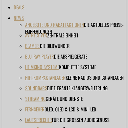
DEALS
NEWS
ANGEBOTE UND RABATTAKTIONEN
DIE AKTUELLES PREISE-
EMPFEHLUNGEN
AV-RECEIVER
ZENTRALE EINHEIT
BEAMER
DIE BILDWUNDER
BLU-RAY PLAYER
DIE ABSPIELGERÄTE
HEIMKINO SYSTEME
KOMPLETTE SYSTEME
HIFI-KOMPAKTANLAGEN
KLEINE RADIOS UND CD-ANLAGEN
SOUNDBARS
DIE ELEGANTE KLANGERWEITERUNG
STREAMING
GERÄTE UND DIENSTE
FERNSEHER
OLED, QLED & LCD & MINI-LED
LAUTSPRECHER
FÜR DIE GROSSEN AUDIOGENUSS