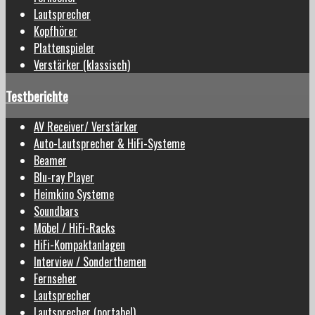
Lautsprecher
Kopfhörer
Plattenspieler
Verstärker (klassisch)
Testberichte
AV Receiver/ Verstärker
Auto-Lautsprecher & HiFi-Systeme
Beamer
Blu-ray Player
Heimkino Systeme
Soundbars
Möbel / HiFi-Racks
HiFi-Kompaktanlagen
Interview / Sonderthemen
Fernseher
Lautsprecher
Lautsprecher (portabel)