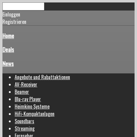
Einloggen
Registrieren
Home
Deals
News
Angebote und Rabattaktionen
AV-Receiver
Beamer
Blu-ray Player
Heimkino Systeme
HiFi-Kompaktanlagen
Soundbars
Streaming
Fernseher