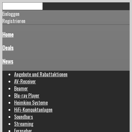
Einloggen
Registrieren
Home
Deals
News
Angebote und Rabattaktionen
AV-Receiver
Beamer
Blu-ray Player
Heimkino Systeme
HiFi-Kompaktanlagen
Soundbars
Streaming
Fernseher