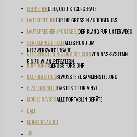
FERNSEHER
OLED, QLED & LCD-GERÄTE
LAUTSPRECHER
FÜR DIE GROSSEN AUDIOGENUSS
LAUTSPRECHER (PORTABEL)
DER KLANG FÜR UNTERWEGS
STREAMING-GERÄTE
ALLES RUND UM
NETZWERKWIEDERGABE
NETZWERKTECHNIK UND SPEICHER
VON NAS-SYSTEMN
BIS ZU WLAN-REPEATERN
KOPFHÖRER
GENUSS FÜRS OHR
KAUFBERATUNG
BEWUSSTE ZUSAMMENSTELLUNG
PLATTENSPIELER
DAS BESTE FÜR VINYL
MOBILE DEVICES
ALLE PORTABLEN GERÄTE
DALI
MONITOR AUDIO
JBL