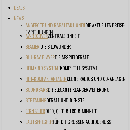
DEALS
NEWS
ANGEBOTE UND RABATTAKTIONEN
DIE AKTUELLES PREISE-
EMPFEHLUNGEN
AV-RECEIVER
ZENTRALE EINHEIT
BEAMER
DIE BILDWUNDER
BLU-RAY PLAYER
DIE ABSPIELGERÄTE
HEIMKINO SYSTEME
KOMPLETTE SYSTEME
HIFI-KOMPAKTANLAGEN
KLEINE RADIOS UND CD-ANLAGEN
SOUNDBARS
DIE ELEGANTE KLANGERWEITERUNG
STREAMING
GERÄTE UND DIENSTE
FERNSEHER
OLED, QLED & LCD & MINI-LED
LAUTSPRECHER
FÜR DIE GROSSEN AUDIOGENUSS