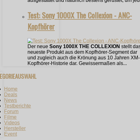
ausgestattet und natürlich bestens gerüstet, um jede
Test: Sony 1000X The Collexion - ANC-
Kopfhörer
Der neue
Sony 1000X THE COLLEXION
stellt da
neueste Produkt aus dem Kopfhörer-Segment dar
und zugleich auch die Krönung aus 10 Jahren XM-
Kopfhörer-Historie dar. Gewissermaßen als...
TEGORIEAUSWAHL
Home
Deals
News
Testberichte
Forum
Filme
Videos
Hersteller
Event