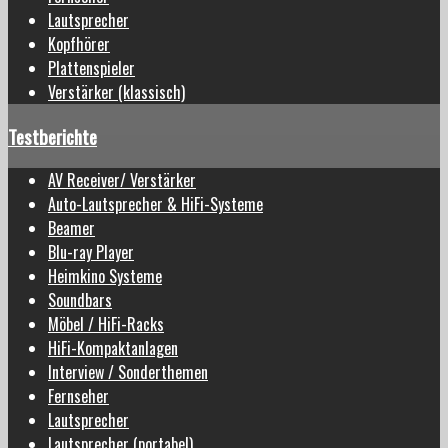
Lautsprecher
Kopfhörer
Plattenspieler
Verstärker (klassisch)
Testberichte
AV Receiver/ Verstärker
Auto-Lautsprecher & HiFi-Systeme
Beamer
Blu-ray Player
Heimkino Systeme
Soundbars
Möbel / HiFi-Racks
HiFi-Kompaktanlagen
Interview / Sonderthemen
Fernseher
Lautsprecher
Lautsprecher (portabel)