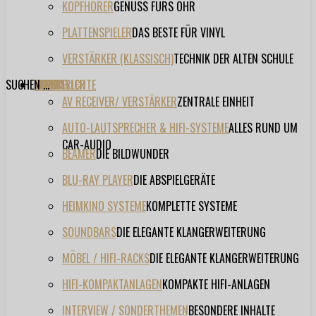
KOPFHÖRER
GENUSS FÜRS OHR
PLATTENSPIELER
DAS BESTE FÜR VINYL
VERSTÄRKER (KLASSISCH)
TECHNIK DER ALTEN SCHULE
SUCHEN ...
TESTBERICHTE
FORUM
FILME
VIDEOS
HERSTELLER
EVENT
AV RECEIVER/ VERSTÄRKER
ZENTRALE EINHEIT
AUTO-LAUTSPRECHER & HIFI-SYSTEME
ALLES RUND UM
CAR-AUDIO
BEAMER
DIE BILDWUNDER
BLU-RAY PLAYER
DIE ABSPIELGERÄTE
HEIMKINO SYSTEME
KOMPLETTE SYSTEME
SOUNDBARS
DIE ELEGANTE KLANGERWEITERUNG
MÖBEL / HIFI-RACKS
DIE ELEGANTE KLANGERWEITERUNG
HIFI-KOMPAKTANLAGEN
KOMPAKTE HIFI-ANLAGEN
INTERVIEW / SONDERTHEMEN
BESONDERE INHALTE