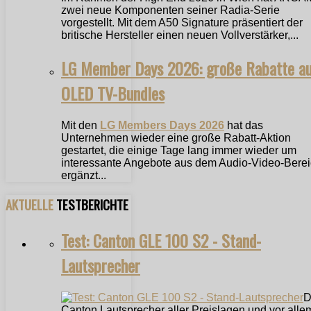
zwei neue Komponenten seiner Radia-Serie
vorgestellt. Mit dem A50 Signature präsentiert der
britische Hersteller einen neuen Vollverstärker,...
LG Member Days 2026: große Rabatte a
OLED TV-Bundles
Mit den
LG Members Days 2026
hat das
Unternehmen wieder eine große Rabatt-Aktion
gestartet, die einige Tage lang immer wieder um
interessante Angebote aus dem Audio-Video-Bere
ergänzt...
AKTUELLE
TESTBERICHTE
Test: Canton GLE 100 S2 - Stand-
Lautsprecher
D
Canton Lautsprecher aller Preislagen und vor alle