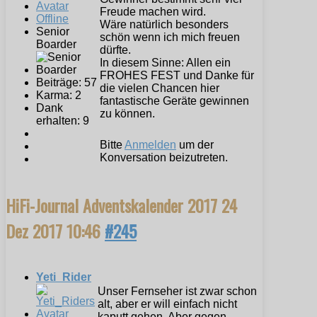
Freude machen wird.
Offline
Wäre natürlich besonders
Senior
schön wenn ich mich freuen
Boarder
dürfte.
In diesem Sinne: Allen ein
FROHES FEST und Danke für
Beiträge: 57
die vielen Chancen hier
Karma: 2
fantastische Geräte gewinnen
Dank
zu können.
erhalten: 9
Bitte
Anmelden
um der
Konversation beizutreten.
HiFi-Journal Adventskalender 2017
24
Dez 2017 10:46
#245
Yeti_Rider
Unser Fernseher ist zwar schon
alt, aber er will einfach nicht
kaputt gehen. Aber gegen