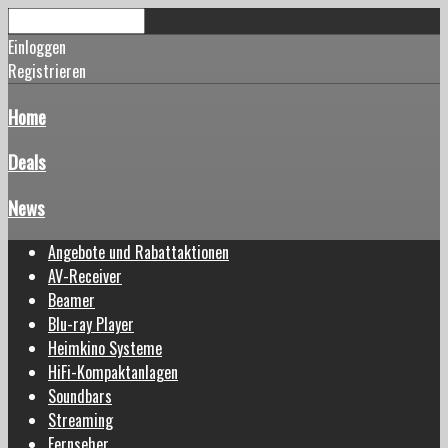
Einloggen
Registrieren
Home
Deals
News
Angebote und Rabattaktionen
AV-Receiver
Beamer
Blu-ray Player
Heimkino Systeme
HiFi-Kompaktanlagen
Soundbars
Streaming
Fernseher