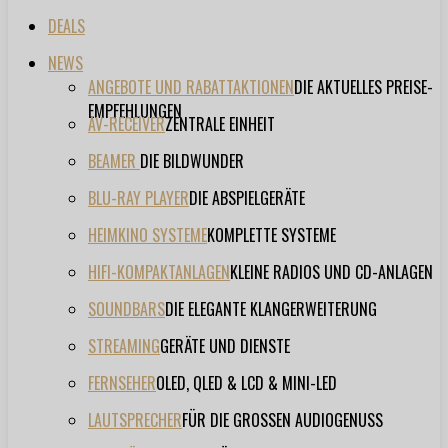
DEALS
NEWS
ANGEBOTE UND RABATTAKTIONEN
DIE AKTUELLES PREISE-
EMPFEHLUNGEN
AV-RECEIVER
ZENTRALE EINHEIT
BEAMER
DIE BILDWUNDER
BLU-RAY PLAYER
DIE ABSPIELGERÄTE
HEIMKINO SYSTEME
KOMPLETTE SYSTEME
HIFI-KOMPAKTANLAGEN
KLEINE RADIOS UND CD-ANLAGEN
SOUNDBARS
DIE ELEGANTE KLANGERWEITERUNG
STREAMING
GERÄTE UND DIENSTE
FERNSEHER
OLED, QLED & LCD & MINI-LED
LAUTSPRECHER
FÜR DIE GROSSEN AUDIOGENUSS