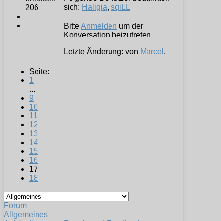
sich:
Haligia
,
sqiLL
206
Bitte
Anmelden
um der
Konversation beizutreten.
Letzte Änderung: von
Marcel
.
Seite:
1
...
9
10
11
12
13
14
15
16
17
18
Forum
Allgemeines