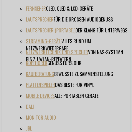
FERNSEHER
OLED, QLED & LCD-GERÄTE
LAUTSPRECHER
FÜR DIE GROSSEN AUDIOGENUSS
LAUTSPRECHER (PORTABEL)
DER KLANG FÜR UNTERWEGS
STREAMING-GERÄTE
ALLES RUND UM
NETZWERKWIEDERGABE
NETZWERKTECHNIK UND SPEICHER
VON NAS-SYSTEMN
BIS ZU WLAN-REPEATERN
KOPFHÖRER
GENUSS FÜRS OHR
KAUFBERATUNG
BEWUSSTE ZUSAMMENSTELLUNG
PLATTENSPIELER
DAS BESTE FÜR VINYL
MOBILE DEVICES
ALLE PORTABLEN GERÄTE
DALI
MONITOR AUDIO
JBL