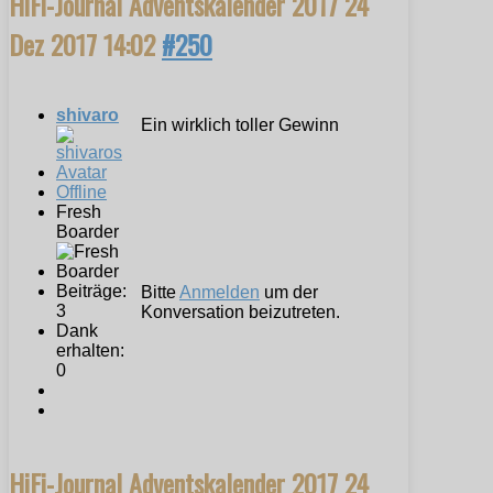
HiFi-Journal Adventskalender 2017
24
Dez 2017 14:02
#250
shivaro
Ein wirklich toller Gewinn
Offline
Fresh
Boarder
Beiträge:
Bitte
Anmelden
um der
3
Konversation beizutreten.
Dank
erhalten:
0
HiFi-Journal Adventskalender 2017
24