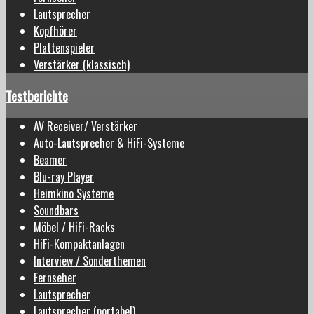
Lautsprecher
Kopfhörer
Plattenspieler
Verstärker (klassisch)
Testberichte
AV Receiver/ Verstärker
Auto-Lautsprecher & HiFi-Systeme
Beamer
Blu-ray Player
Heimkino Systeme
Soundbars
Möbel / HiFi-Racks
HiFi-Kompaktanlagen
Interview / Sonderthemen
Fernseher
Lautsprecher
Lautsprecher (portabel)