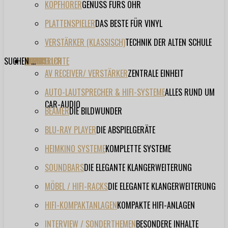
KOPFHÖRER
GENUSS FÜRS OHR
PLATTENSPIELER
DAS BESTE FÜR VINYL
VERSTÄRKER (KLASSISCH)
TECHNIK DER ALTEN SCHULE
SUCHEN ...
TESTBERICHTE
FORUM
FILME
VIDEOS
HERSTELLER
EVENT
AV RECEIVER/ VERSTÄRKER
ZENTRALE EINHEIT
AUTO-LAUTSPRECHER & HIFI-SYSTEME
ALLES RUND UM
CAR-AUDIO
BEAMER
DIE BILDWUNDER
BLU-RAY PLAYER
DIE ABSPIELGERÄTE
HEIMKINO SYSTEME
KOMPLETTE SYSTEME
SOUNDBARS
DIE ELEGANTE KLANGERWEITERUNG
MÖBEL / HIFI-RACKS
DIE ELEGANTE KLANGERWEITERUNG
HIFI-KOMPAKTANLAGEN
KOMPAKTE HIFI-ANLAGEN
INTERVIEW / SONDERTHEMEN
BESONDERE INHALTE