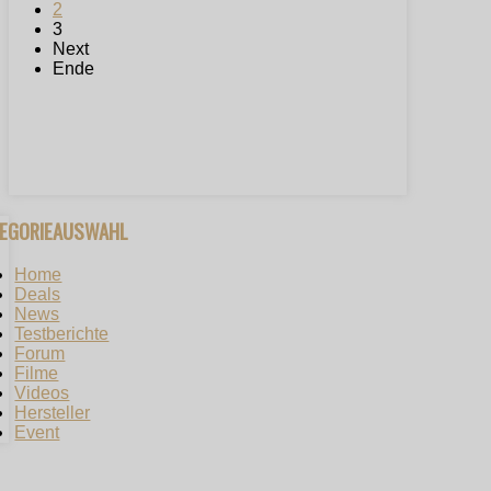
2
3
Next
Ende
TEGORIEAUSWAHL
Home
Deals
News
Testberichte
Forum
Filme
Videos
Hersteller
Event