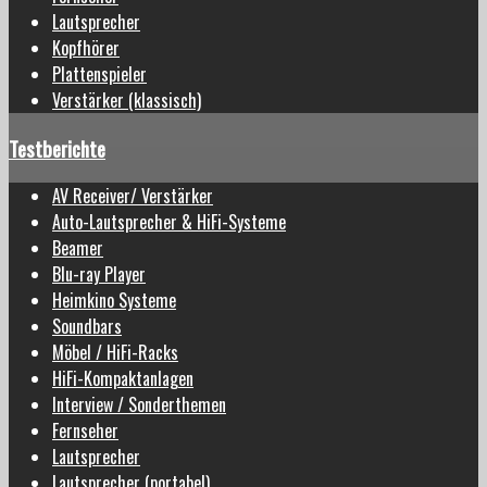
Lautsprecher
Kopfhörer
Plattenspieler
Verstärker (klassisch)
Testberichte
AV Receiver/ Verstärker
Auto-Lautsprecher & HiFi-Systeme
Beamer
Blu-ray Player
Heimkino Systeme
Soundbars
Möbel / HiFi-Racks
HiFi-Kompaktanlagen
Interview / Sonderthemen
Fernseher
Lautsprecher
Lautsprecher (portabel)