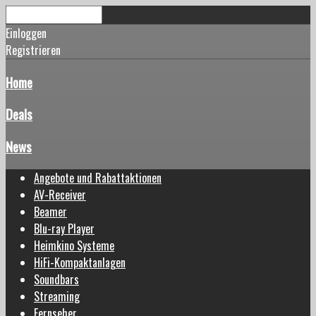
Einloggen
Registrieren
Home
Deals
News
Angebote und Rabattaktionen
AV-Receiver
Beamer
Blu-ray Player
Heimkino Systeme
HiFi-Kompaktanlagen
Soundbars
Streaming
Fernseher