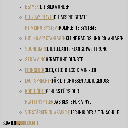
BEAMER
DIE BILDWUNDER
BLU-RAY PLAYER
DIE ABSPIELGERÄTE
HEIMKINO SYSTEME
KOMPLETTE SYSTEME
HIFI-KOMPAKTANLAGEN
KLEINE RADIOS UND CD-ANLAGEN
SOUNDBARS
DIE ELEGANTE KLANGERWEITERUNG
STREAMING
GERÄTE UND DIENSTE
FERNSEHER
OLED, QLED & LCD & MINI-LED
LAUTSPRECHER
FÜR DIE GROSSEN AUDIOGENUSS
KOPFHÖRER
GENUSS FÜRS OHR
PLATTENSPIELER
DAS BESTE FÜR VINYL
VERSTÄRKER (KLASSISCH)
TECHNIK DER ALTEN SCHULE
SUCHEN ...
TESTBERICHTE
FORUM
FILME
VIDEOS
HERSTELLER
EVENT