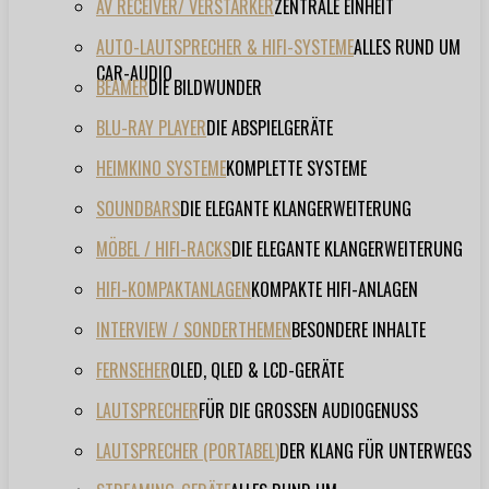
AV RECEIVER/ VERSTÄRKER
ZENTRALE EINHEIT
AUTO-LAUTSPRECHER & HIFI-SYSTEME
ALLES RUND UM
CAR-AUDIO
BEAMER
DIE BILDWUNDER
BLU-RAY PLAYER
DIE ABSPIELGERÄTE
HEIMKINO SYSTEME
KOMPLETTE SYSTEME
SOUNDBARS
DIE ELEGANTE KLANGERWEITERUNG
MÖBEL / HIFI-RACKS
DIE ELEGANTE KLANGERWEITERUNG
HIFI-KOMPAKTANLAGEN
KOMPAKTE HIFI-ANLAGEN
INTERVIEW / SONDERTHEMEN
BESONDERE INHALTE
FERNSEHER
OLED, QLED & LCD-GERÄTE
LAUTSPRECHER
FÜR DIE GROSSEN AUDIOGENUSS
LAUTSPRECHER (PORTABEL)
DER KLANG FÜR UNTERWEGS