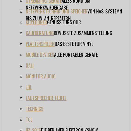
STREAMING-GERÄTE
ALLES RUND UM
NETZWERKWIEDERGABE
NETZWERKTECHNIK UND SPEICHER
VON NAS-SYSTEMN
BIS ZU WLAN-REPEATERN
KOPFHÖRER
GENUSS FÜRS OHR
KAUFBERATUNG
BEWUSSTE ZUSAMMENSTELLUNG
PLATTENSPIELER
DAS BESTE FÜR VINYL
MOBILE DEVICES
ALLE PORTABLEN GERÄTE
DALI
MONITOR AUDIO
JBL
LAUTSPRECHER TEUFEL
TECHNICS
TCL
IFA 2015
DIE BERLINER ELEKTRONIKSHOW