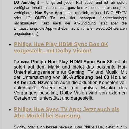
LG Ambilight
– klingt auf jeden Fall super und ist ab sofort
verfügbar. Inhaltlich ist es nicht ganz korrekt, denn mittels der jetzt
verfügbaren
Hue Sync App
ist es möglich, seinen LG OLED-TV
oder LG QNED TV mit der besagten Lichttechnologie
nachzurüsten. Kurz nach der Ankündigung jetzt aber die
Enttäuschung, die App wird eben nicht auf allen webOS24 Geräten
angeboten (…)
Philips Hue Play HDMI Sync Box 8K
vorgestellt - mit Dolby Vision!
Philips Hue Play HDMI Sync Box 8K
ist ab
Die neue
sofort auf dem Markt und bietet das bekannte Hui-
Unterhaltungserlebnis für Gaming, TV und Musik. Mit
der Unterstützung von
8K-Auflösung bei 60 Hz
und
4K bei 120 Hz
werden auch die aktuellen Konsolen voll
unterstützt. Zudem wird ein großes Manko des
Vorgängers beseitigt, Dolby Vision wird von externen
Geräten voll unterstützt und dargestellt.
Philips Hue Sync TV App: Jetzt auch als
Abo-Modell bei Samsung
Signify, oder auch besser bekannt unter Philips Hue, bietet nun in