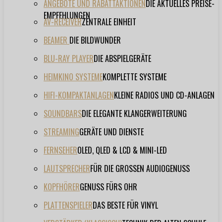
ANGEBOTE UND RABATTAKTIONEN
DIE AKTUELLES PREISE-
EMPFEHLUNGEN
AV-RECEIVER
ZENTRALE EINHEIT
BEAMER
DIE BILDWUNDER
BLU-RAY PLAYER
DIE ABSPIELGERÄTE
HEIMKINO SYSTEME
KOMPLETTE SYSTEME
HIFI-KOMPAKTANLAGEN
KLEINE RADIOS UND CD-ANLAGEN
SOUNDBARS
DIE ELEGANTE KLANGERWEITERUNG
STREAMING
GERÄTE UND DIENSTE
FERNSEHER
OLED, QLED & LCD & MINI-LED
LAUTSPRECHER
FÜR DIE GROSSEN AUDIOGENUSS
KOPFHÖRER
GENUSS FÜRS OHR
PLATTENSPIELER
DAS BESTE FÜR VINYL