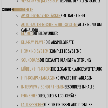
VERSTÄRKER (KLASSISCH)
TECHNIK DER ALTEN SCHULE
SUCHEN ...
TESTBERICHTE
FORUM
FILME
VIDEOS
HERSTELLER
EVENT
AV RECEIVER/ VERSTÄRKER
ZENTRALE EINHEIT
AUTO-LAUTSPRECHER & HIFI-SYSTEME
ALLES RUND UM
CAR-AUDIO
BEAMER
DIE BILDWUNDER
BLU-RAY PLAYER
DIE ABSPIELGERÄTE
HEIMKINO SYSTEME
KOMPLETTE SYSTEME
SOUNDBARS
DIE ELEGANTE KLANGERWEITERUNG
MÖBEL / HIFI-RACKS
DIE ELEGANTE KLANGERWEITERUNG
HIFI-KOMPAKTANLAGEN
KOMPAKTE HIFI-ANLAGEN
INTERVIEW / SONDERTHEMEN
BESONDERE INHALTE
FERNSEHER
OLED, QLED & LCD-GERÄTE
LAUTSPRECHER
FÜR DIE GROSSEN AUDIOGENUSS