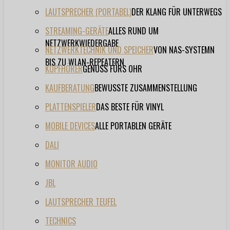
LAUTSPRECHER (PORTABEL)
DER KLANG FÜR UNTERWEGS
STREAMING-GERÄTE
ALLES RUND UM
NETZWERKWIEDERGABE
NETZWERKTECHNIK UND SPEICHER
VON NAS-SYSTEMN
BIS ZU WLAN-REPEATERN
KOPFHÖRER
GENUSS FÜRS OHR
KAUFBERATUNG
BEWUSSTE ZUSAMMENSTELLUNG
PLATTENSPIELER
DAS BESTE FÜR VINYL
MOBILE DEVICES
ALLE PORTABLEN GERÄTE
DALI
MONITOR AUDIO
JBL
LAUTSPRECHER TEUFEL
TECHNICS