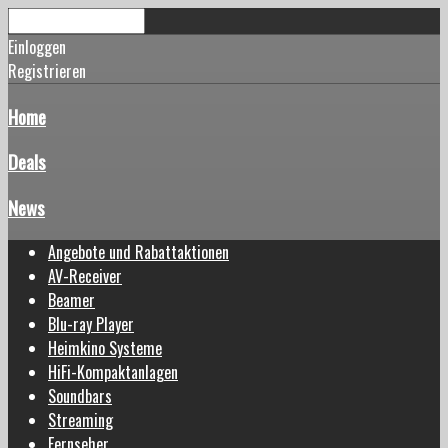
Einloggen
Registrieren
Home
Deals
News
Angebote und Rabattaktionen
AV-Receiver
Beamer
Blu-ray Player
Heimkino Systeme
HiFi-Kompaktanlagen
Soundbars
Streaming
Fernseher