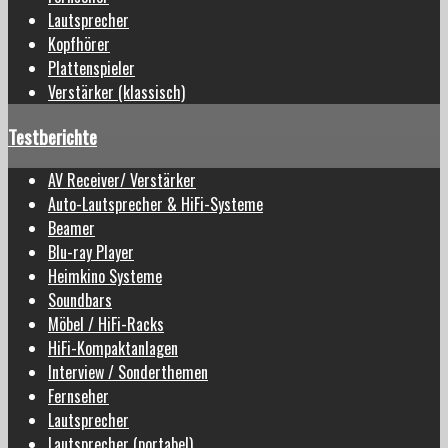
Lautsprecher
Kopfhörer
Plattenspieler
Verstärker (klassisch)
Testberichte
AV Receiver/ Verstärker
Auto-Lautsprecher & HiFi-Systeme
Beamer
Blu-ray Player
Heimkino Systeme
Soundbars
Möbel / HiFi-Racks
HiFi-Kompaktanlagen
Interview / Sonderthemen
Fernseher
Lautsprecher
Lautsprecher (portabel)