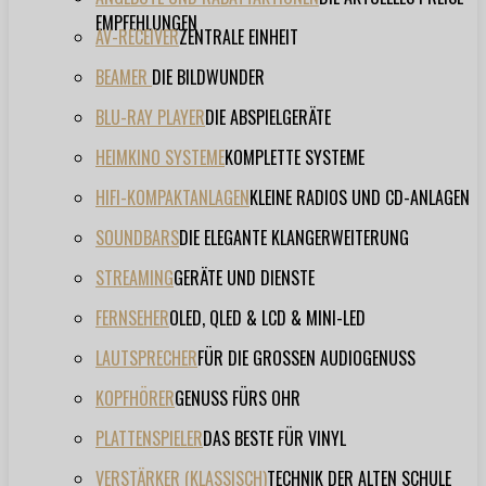
EMPFEHLUNGEN
AV-RECEIVER
ZENTRALE EINHEIT
BEAMER
DIE BILDWUNDER
BLU-RAY PLAYER
DIE ABSPIELGERÄTE
HEIMKINO SYSTEME
KOMPLETTE SYSTEME
HIFI-KOMPAKTANLAGEN
KLEINE RADIOS UND CD-ANLAGEN
SOUNDBARS
DIE ELEGANTE KLANGERWEITERUNG
STREAMING
GERÄTE UND DIENSTE
FERNSEHER
OLED, QLED & LCD & MINI-LED
LAUTSPRECHER
FÜR DIE GROSSEN AUDIOGENUSS
KOPFHÖRER
GENUSS FÜRS OHR
PLATTENSPIELER
DAS BESTE FÜR VINYL
VERSTÄRKER (KLASSISCH)
TECHNIK DER ALTEN SCHULE