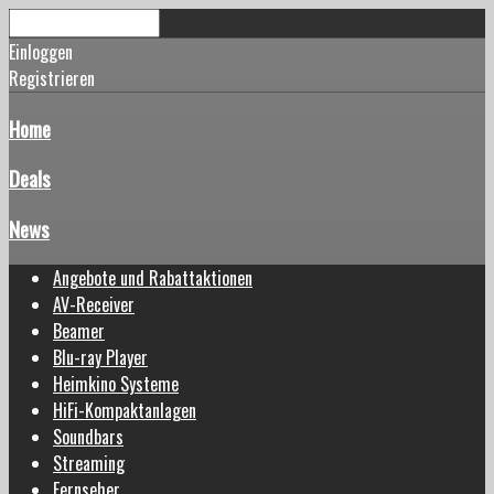
Einloggen
Registrieren
Home
Deals
News
Angebote und Rabattaktionen
AV-Receiver
Beamer
Blu-ray Player
Heimkino Systeme
HiFi-Kompaktanlagen
Soundbars
Streaming
Fernseher