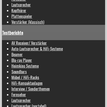
Lautsprecher
Kopfhörer
Plattenspieler
Verstärker (klassisch)
Testberichte
AV Receiver/ Verstärker
Auto-Lautsprecher & HiFi-Systeme
Beamer
Blu-ray Player
Heimkino Systeme
Soundbars
Möbel / HiFi-Racks
HiFi-Kompaktanlagen
Interview / Sonderthemen
Fernseher
Lautsprecher
Lautsprecher (portabel)