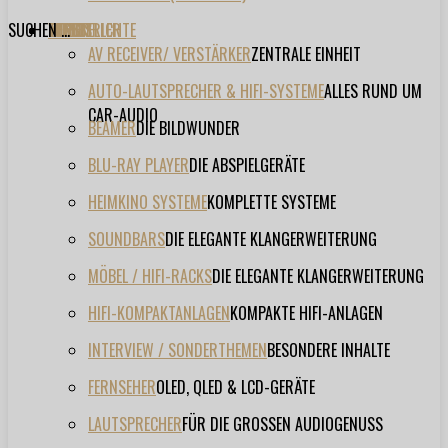
SUCHEN ...
TESTBERICHTE
FORUM
FILME
VIDEOS
HERSTELLER
EVENT
AV RECEIVER/ VERSTÄRKER
ZENTRALE EINHEIT
AUTO-LAUTSPRECHER & HIFI-SYSTEME
ALLES RUND UM
CAR-AUDIO
BEAMER
DIE BILDWUNDER
BLU-RAY PLAYER
DIE ABSPIELGERÄTE
HEIMKINO SYSTEME
KOMPLETTE SYSTEME
SOUNDBARS
DIE ELEGANTE KLANGERWEITERUNG
MÖBEL / HIFI-RACKS
DIE ELEGANTE KLANGERWEITERUNG
HIFI-KOMPAKTANLAGEN
KOMPAKTE HIFI-ANLAGEN
INTERVIEW / SONDERTHEMEN
BESONDERE INHALTE
FERNSEHER
OLED, QLED & LCD-GERÄTE
LAUTSPRECHER
FÜR DIE GROSSEN AUDIOGENUSS