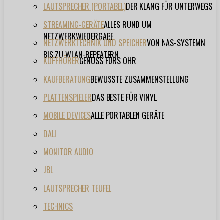
LAUTSPRECHER (PORTABEL)
DER KLANG FÜR UNTERWEGS
STREAMING-GERÄTE
ALLES RUND UM
NETZWERKWIEDERGABE
NETZWERKTECHNIK UND SPEICHER
VON NAS-SYSTEMN
BIS ZU WLAN-REPEATERN
KOPFHÖRER
GENUSS FÜRS OHR
KAUFBERATUNG
BEWUSSTE ZUSAMMENSTELLUNG
PLATTENSPIELER
DAS BESTE FÜR VINYL
MOBILE DEVICES
ALLE PORTABLEN GERÄTE
DALI
MONITOR AUDIO
JBL
LAUTSPRECHER TEUFEL
TECHNICS