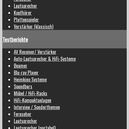
Lautsprecher
Kopfhörer
Plattenspieler
Verstärker (klassisch)
Testberichte
AV Receiver/ Verstärker
Auto-Lautsprecher & HiFi-Systeme
Beamer
Blu-ray Player
Heimkino Systeme
Soundbars
Möbel / HiFi-Racks
HiFi-Kompaktanlagen
Interview / Sonderthemen
Fernseher
Lautsprecher
Lautsprecher (portabel)