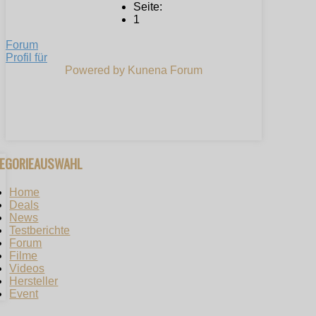
Seite:
1
Forum
Profil für
Powered by
Kunena Forum
TEGORIEAUSWAHL
Home
Deals
News
Testberichte
Forum
Filme
Videos
Hersteller
Event