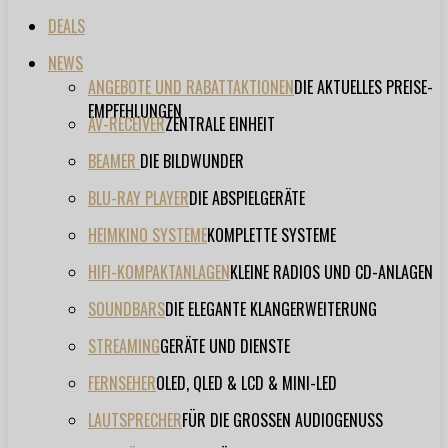
DEALS
NEWS
ANGEBOTE UND RABATTAKTIONEN
DIE AKTUELLES PREISE-
EMPFEHLUNGEN
AV-RECEIVER
ZENTRALE EINHEIT
BEAMER
DIE BILDWUNDER
BLU-RAY PLAYER
DIE ABSPIELGERÄTE
HEIMKINO SYSTEME
KOMPLETTE SYSTEME
HIFI-KOMPAKTANLAGEN
KLEINE RADIOS UND CD-ANLAGEN
SOUNDBARS
DIE ELEGANTE KLANGERWEITERUNG
STREAMING
GERÄTE UND DIENSTE
FERNSEHER
OLED, QLED & LCD & MINI-LED
LAUTSPRECHER
FÜR DIE GROSSEN AUDIOGENUSS