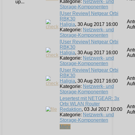
Kategorie:
Netzwerk- und
up...
Storage-Komponenten
[User Review] Netgear Orbi
RBK30
Ant
Haligia
, 30 Aug 2017 16:00
Auf
Kategorie:
Netzwerk- und
Storage-Komponenten
[User Review] Netgear Orbi
RBK30
Ant
Haligia
, 30 Aug 2017 16:00
Auf
Kategorie:
Netzwerk- und
Storage-Komponenten
[User Review] Netgear Orbi
RBK30
Ant
Haligia
, 30 Aug 2017 16:00
Auf
Kategorie:
Netzwerk- und
Storage-Komponenten
Lesertest mit NETGEAR: 3x
Orbi WLAN Router
Ant
Redaktion
, 03 Jul 2017 10:00
Auf
Kategorie:
Netzwerk- und
Storage-Komponenten
Mehr