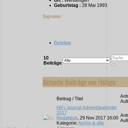
Ort :
Wendlingen
Geburtstag :
28 Mai 1993
Signatur
Beiträge
10
Beiträge
Aktuelle Beiträge von Haligia
Ant
Beitrag / Titel
Auf
HiFi-Journal Adventskalender
2017
Ant
Redaktion
, 29 Nov 2017 16:00
Auf
Kategorie:
Archiv & alte