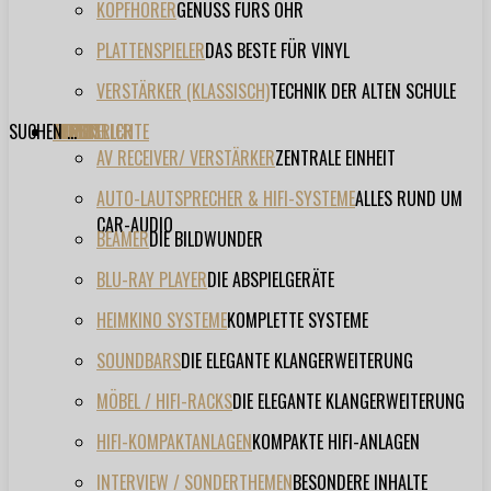
KOPFHÖRER
GENUSS FÜRS OHR
PLATTENSPIELER
DAS BESTE FÜR VINYL
VERSTÄRKER (KLASSISCH)
TECHNIK DER ALTEN SCHULE
SUCHEN ...
TESTBERICHTE
FORUM
FILME
VIDEOS
HERSTELLER
EVENT
AV RECEIVER/ VERSTÄRKER
ZENTRALE EINHEIT
AUTO-LAUTSPRECHER & HIFI-SYSTEME
ALLES RUND UM
CAR-AUDIO
BEAMER
DIE BILDWUNDER
BLU-RAY PLAYER
DIE ABSPIELGERÄTE
HEIMKINO SYSTEME
KOMPLETTE SYSTEME
SOUNDBARS
DIE ELEGANTE KLANGERWEITERUNG
MÖBEL / HIFI-RACKS
DIE ELEGANTE KLANGERWEITERUNG
HIFI-KOMPAKTANLAGEN
KOMPAKTE HIFI-ANLAGEN
INTERVIEW / SONDERTHEMEN
BESONDERE INHALTE