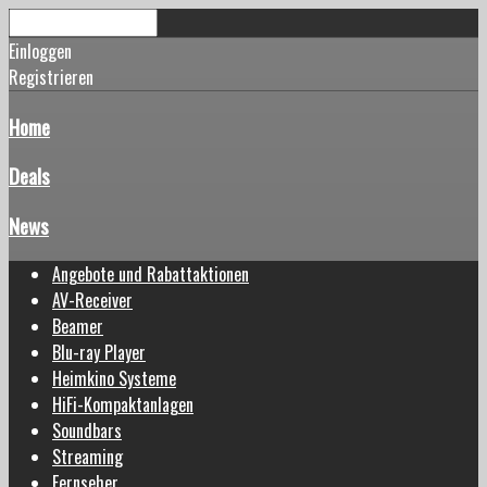
Einloggen
Registrieren
Home
Deals
News
Angebote und Rabattaktionen
AV-Receiver
Beamer
Blu-ray Player
Heimkino Systeme
HiFi-Kompaktanlagen
Soundbars
Streaming
Fernseher