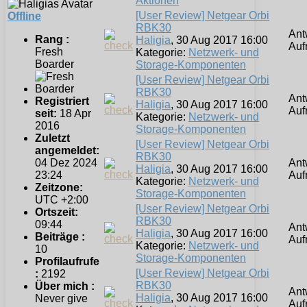
Aktionen
[User Review] Netgear Orbi
Offline
RBK30
Ant
Rang :
Haligia
, 30 Aug 2017 16:00
Auf
Fresh
Kategorie:
Netzwerk- und
Boarder
Storage-Komponenten
[User Review] Netgear Orbi
RBK30
Ant
Registriert
Haligia
, 30 Aug 2017 16:00
Auf
seit:
18 Apr
Kategorie:
Netzwerk- und
2016
Storage-Komponenten
Zuletzt
[User Review] Netgear Orbi
angemeldet:
RBK30
Ant
04 Dez 2024
Haligia
, 30 Aug 2017 16:00
Auf
23:24
Kategorie:
Netzwerk- und
Zeitzone:
Storage-Komponenten
UTC +2:00
[User Review] Netgear Orbi
Ortszeit:
RBK30
09:44
Ant
Haligia
, 30 Aug 2017 16:00
Beiträge :
Auf
Kategorie:
Netzwerk- und
10
Storage-Komponenten
Profilaufrufe
[User Review] Netgear Orbi
:
2192
RBK30
Über mich :
Ant
Haligia
, 30 Aug 2017 16:00
Never give
Auf