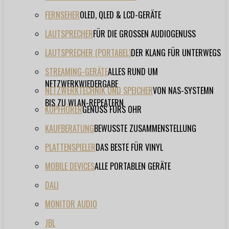
FERNSEHER
OLED, QLED & LCD-GERÄTE
LAUTSPRECHER
FÜR DIE GROSSEN AUDIOGENUSS
LAUTSPRECHER (PORTABEL)
DER KLANG FÜR UNTERWEGS
STREAMING-GERÄTE
ALLES RUND UM
NETZWERKWIEDERGABE
NETZWERKTECHNIK UND SPEICHER
VON NAS-SYSTEMN
BIS ZU WLAN-REPEATERN
KOPFHÖRER
GENUSS FÜRS OHR
KAUFBERATUNG
BEWUSSTE ZUSAMMENSTELLUNG
PLATTENSPIELER
DAS BESTE FÜR VINYL
MOBILE DEVICES
ALLE PORTABLEN GERÄTE
DALI
MONITOR AUDIO
JBL