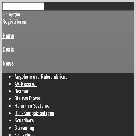
Einloggen
Registrieren
Home
Deals
News
Angebote und Rabattaktionen
AV-Receiver
Beamer
Blu-ray Player
Heimkino Systeme
HiFi-Kompaktanlagen
Soundbars
Streaming
Fernseher