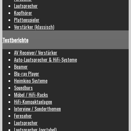
Lautsprecher
Kopfhörer
Plattenspieler
Verstärker (klassisch)
Testberichte
AV Receiver/ Verstärker
Auto-Lautsprecher & HiFi-Systeme
Beamer
Blu-ray Player
Heimkino Systeme
Soundbars
Möbel / HiFi-Racks
HiFi-Kompaktanlagen
Interview / Sonderthemen
Fernseher
Lautsprecher
Lautsprecher (portabel)