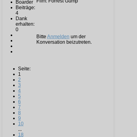
Film: Forrest Gump
Beiträge:
4
Dank
erhalten:
0
Bitte
Anmelden
um der
Konversation beizutreten.
Seite:
1
2
3
4
5
6
7
8
9
10
...
18