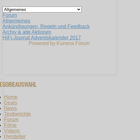
Forum
Allgemeines
Ankündigungen, Regeln und Feedback
Archiv & alte Aktionen
HiFi-Journal Adventskalender 2017
Powered by
Kunena Forum
TEGORIEAUSWAHL
Home
Deals
News
Testberichte
Forum
Filme
Videos
Hersteller