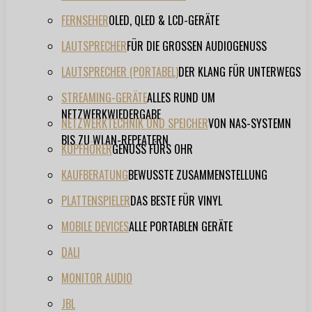
FERNSEHER
OLED, QLED & LCD-GERÄTE
LAUTSPRECHER
FÜR DIE GROSSEN AUDIOGENUSS
LAUTSPRECHER (PORTABEL)
DER KLANG FÜR UNTERWEGS
STREAMING-GERÄTE
ALLES RUND UM
NETZWERKWIEDERGABE
NETZWERKTECHNIK UND SPEICHER
VON NAS-SYSTEMN
BIS ZU WLAN-REPEATERN
KOPFHÖRER
GENUSS FÜRS OHR
KAUFBERATUNG
BEWUSSTE ZUSAMMENSTELLUNG
PLATTENSPIELER
DAS BESTE FÜR VINYL
MOBILE DEVICES
ALLE PORTABLEN GERÄTE
DALI
MONITOR AUDIO
JBL