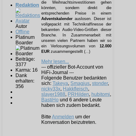
die Weihnachtsinvestitionen gehen
Redaktion
könnten, sondern direkt die
entsprechenden Preise in einem
Adventskalender
auslosen. Dieser ist
vollgepackt mit Technikraffinesse der
Autor
bekannten Audio-Video-Größen dieser
Offline
Branche. In Zusammenarbeit mit
Platinum
unseren vielen Partnern haben wir so
Boarder
ein Verlosungsvolumen von
12.000
EUR
zusammengestellt (...)
Beiträge:
Mehr lesen...
3377
--- offizieller Bot-Account von
Karma: 16
HiFi-Journal ---
Dank
Folgende Benutzer bedankten
erhalten:
sich:
Takeya
,
Smagjus
,
stonder
,
356
nicky33x
,
Hakkfleisch
,
slayer1988
,
PRHilden
,
hubitomi
,
BastiHo
und 6 andere Leute
haben sich zudem bedankt.
Bitte
Anmelden
um der
Konversation beizutreten.