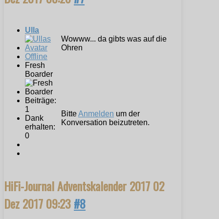
Ulla
Wowww... da gibts was auf die
Ohren
Offline
Fresh
Boarder
Beiträge:
1
Bitte
Anmelden
um der
Dank
Konversation beizutreten.
erhalten:
0
HiFi-Journal Adventskalender 2017
02
Dez 2017 09:23
#8