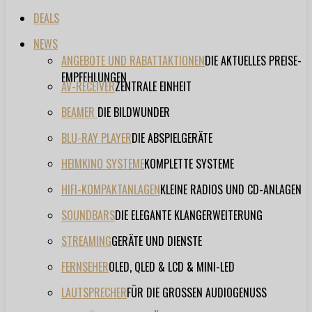
DEALS
NEWS
ANGEBOTE UND RABATTAKTIONEN
DIE AKTUELLES PREISE-
EMPFEHLUNGEN
AV-RECEIVER
ZENTRALE EINHEIT
BEAMER
DIE BILDWUNDER
BLU-RAY PLAYER
DIE ABSPIELGERÄTE
HEIMKINO SYSTEME
KOMPLETTE SYSTEME
HIFI-KOMPAKTANLAGEN
KLEINE RADIOS UND CD-ANLAGEN
SOUNDBARS
DIE ELEGANTE KLANGERWEITERUNG
STREAMING
GERÄTE UND DIENSTE
FERNSEHER
OLED, QLED & LCD & MINI-LED
LAUTSPRECHER
FÜR DIE GROSSEN AUDIOGENUSS