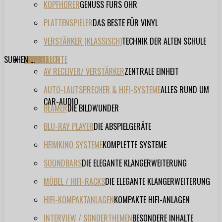
KOPFHÖRER
GENUSS FÜRS OHR
PLATTENSPIELER
DAS BESTE FÜR VINYL
VERSTÄRKER (KLASSISCH)
TECHNIK DER ALTEN SCHULE
SUCHEN ...
TESTBERICHTE
FORUM
FILME
VIDEOS
HERSTELLER
EVENT
AV RECEIVER/ VERSTÄRKER
ZENTRALE EINHEIT
AUTO-LAUTSPRECHER & HIFI-SYSTEME
ALLES RUND UM
CAR-AUDIO
BEAMER
DIE BILDWUNDER
BLU-RAY PLAYER
DIE ABSPIELGERÄTE
HEIMKINO SYSTEME
KOMPLETTE SYSTEME
SOUNDBARS
DIE ELEGANTE KLANGERWEITERUNG
MÖBEL / HIFI-RACKS
DIE ELEGANTE KLANGERWEITERUNG
HIFI-KOMPAKTANLAGEN
KOMPAKTE HIFI-ANLAGEN
INTERVIEW / SONDERTHEMEN
BESONDERE INHALTE