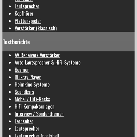
Lautsprecher
Kopfhörer
Plattenspieler
Verstärker (klassisch)
Testberichte
AV Receiver/ Verstärker
Auto-Lautsprecher & HiFi-Systeme
Beamer
Blu-ray Player
Heimkino Systeme
Soundbars
Möbel / HiFi-Racks
HiFi-Kompaktanlagen
Interview / Sonderthemen
Fernseher
Lautsprecher
Lautsprecher (portabel)