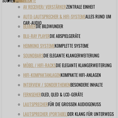
SUCHEN ...
TESTBERICHTE
FORUM
FILME
VIDEOS
HERSTELLER
EVENT
AV RECEIVER/ VERSTÄRKER
ZENTRALE EINHEIT
AUTO-LAUTSPRECHER & HIFI-SYSTEME
ALLES RUND UM
CAR-AUDIO
BEAMER
DIE BILDWUNDER
BLU-RAY PLAYER
DIE ABSPIELGERÄTE
HEIMKINO SYSTEME
KOMPLETTE SYSTEME
SOUNDBARS
DIE ELEGANTE KLANGERWEITERUNG
MÖBEL / HIFI-RACKS
DIE ELEGANTE KLANGERWEITERUNG
HIFI-KOMPAKTANLAGEN
KOMPAKTE HIFI-ANLAGEN
INTERVIEW / SONDERTHEMEN
BESONDERE INHALTE
FERNSEHER
OLED, QLED & LCD-GERÄTE
LAUTSPRECHER
FÜR DIE GROSSEN AUDIOGENUSS
LAUTSPRECHER (PORTABEL)
DER KLANG FÜR UNTERWEGS