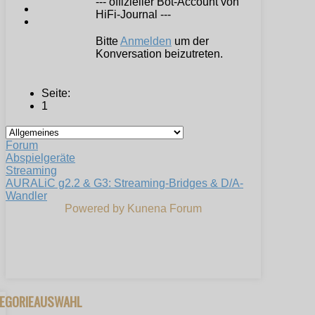
--- offizieller Bot-Account von
HiFi-Journal ---
Bitte
Anmelden
um der
Konversation beizutreten.
Seite:
1
Forum
Abspielgeräte
Streaming
AURALiC g2.2 & G3: Streaming-Bridges & D/A-
Wandler
Powered by
Kunena Forum
TEGORIEAUSWAHL