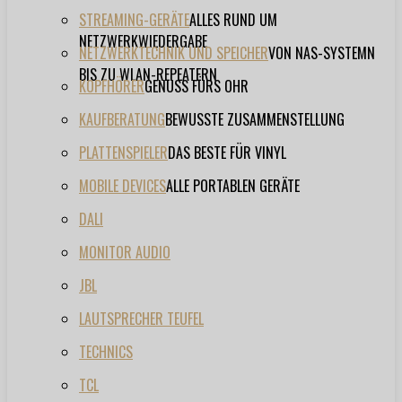
STREAMING-GERÄTE
ALLES RUND UM
NETZWERKWIEDERGABE
NETZWERKTECHNIK UND SPEICHER
VON NAS-SYSTEMN
BIS ZU WLAN-REPEATERN
KOPFHÖRER
GENUSS FÜRS OHR
KAUFBERATUNG
BEWUSSTE ZUSAMMENSTELLUNG
PLATTENSPIELER
DAS BESTE FÜR VINYL
MOBILE DEVICES
ALLE PORTABLEN GERÄTE
DALI
MONITOR AUDIO
JBL
LAUTSPRECHER TEUFEL
TECHNICS
TCL