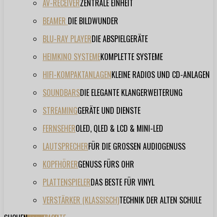
AV-RECEIVER
ZENTRALE EINHEIT
BEAMER
DIE BILDWUNDER
BLU-RAY PLAYER
DIE ABSPIELGERÄTE
HEIMKINO SYSTEME
KOMPLETTE SYSTEME
HIFI-KOMPAKTANLAGEN
KLEINE RADIOS UND CD-ANLAGEN
SOUNDBARS
DIE ELEGANTE KLANGERWEITERUNG
STREAMING
GERÄTE UND DIENSTE
FERNSEHER
OLED, QLED & LCD & MINI-LED
LAUTSPRECHER
FÜR DIE GROSSEN AUDIOGENUSS
KOPFHÖRER
GENUSS FÜRS OHR
PLATTENSPIELER
DAS BESTE FÜR VINYL
VERSTÄRKER (KLASSISCH)
TECHNIK DER ALTEN SCHULE