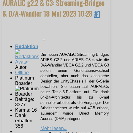
AURALiC g2.2 & G3: Streaming-Bridges
& D/A-Wandler
18 Mai 2023 10:28
#1
...
Redaktion
Die neuen AURALiC Streaming-Bridges
ARIES G2.2 und ARIES G3 sowie die
D/A-Wandler VEGA G2.2 und VEGA G3
Autor
sollen einen Generationswechsel
Offline
darstellen, aber auch das klassische
Platinum
Design der UnityChassis II der G-Serie
Boarder
bewahren. Sie bauen auf AURALiCs
neuer Tesla-3-Plattform auf. Die dank
64-Bit-Architektur bis zu 8-mal
Beiträge:
schneller arbeitet als die Vorgänger. Der
3377
Arbeitsspeicher wurde auf 4GB erhöht,
Karma: 16
außerdem wurde Direct Memory
Dank
Access (DMA) integriert.
erhalten:
356
Mehr lesen...