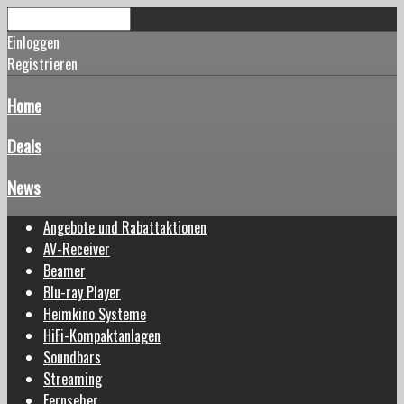
Einloggen
Registrieren
Home
Deals
News
Angebote und Rabattaktionen
AV-Receiver
Beamer
Blu-ray Player
Heimkino Systeme
HiFi-Kompaktanlagen
Soundbars
Streaming
Fernseher