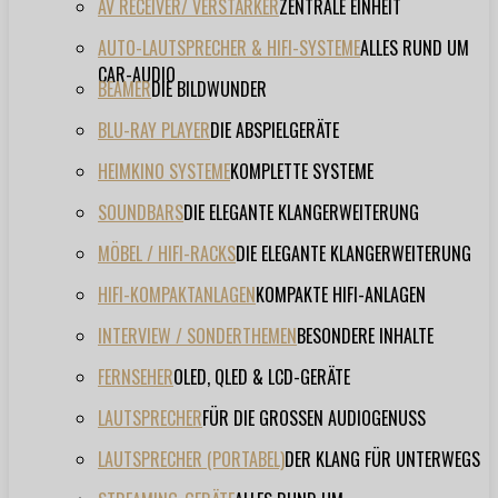
AV RECEIVER/ VERSTÄRKER
ZENTRALE EINHEIT
AUTO-LAUTSPRECHER & HIFI-SYSTEME
ALLES RUND UM
CAR-AUDIO
BEAMER
DIE BILDWUNDER
BLU-RAY PLAYER
DIE ABSPIELGERÄTE
HEIMKINO SYSTEME
KOMPLETTE SYSTEME
SOUNDBARS
DIE ELEGANTE KLANGERWEITERUNG
MÖBEL / HIFI-RACKS
DIE ELEGANTE KLANGERWEITERUNG
HIFI-KOMPAKTANLAGEN
KOMPAKTE HIFI-ANLAGEN
INTERVIEW / SONDERTHEMEN
BESONDERE INHALTE
FERNSEHER
OLED, QLED & LCD-GERÄTE
LAUTSPRECHER
FÜR DIE GROSSEN AUDIOGENUSS
LAUTSPRECHER (PORTABEL)
DER KLANG FÜR UNTERWEGS