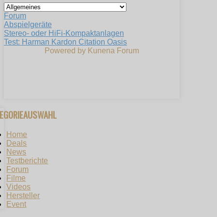
Forum
Abspielgeräte
Stereo- oder HiFi-Kompaktanlagen
Test: Harman Kardon Citation Oasis
Powered by
Kunena Forum
TEGORIEAUSWAHL
Home
Deals
News
Testberichte
Forum
Filme
Videos
Hersteller
Event