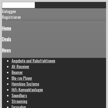
Einloggen
Registrieren
Home
Deals
News
Angebote und Rabattaktionen
AV-Receiver
Beamer
Blu-ray Player
Heimkino Systeme
HiFi-Kompaktanlagen
Soundbars
Streaming
Fernseher