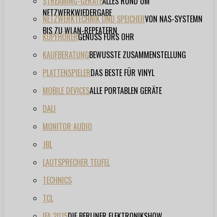
STREAMING-GERÄTE
ALLES RUND UM
NETZWERKWIEDERGABE
NETZWERKTECHNIK UND SPEICHER
VON NAS-SYSTEMN
BIS ZU WLAN-REPEATERN
KOPFHÖRER
GENUSS FÜRS OHR
KAUFBERATUNG
BEWUSSTE ZUSAMMENSTELLUNG
PLATTENSPIELER
DAS BESTE FÜR VINYL
MOBILE DEVICES
ALLE PORTABLEN GERÄTE
DALI
MONITOR AUDIO
JBL
LAUTSPRECHER TEUFEL
TECHNICS
TCL
IFA 2015
DIE BERLINER ELEKTRONIKSHOW