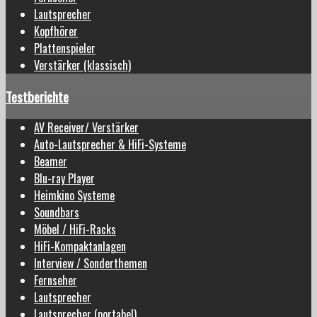
Lautsprecher
Kopfhörer
Plattenspieler
Verstärker (klassisch)
Testberichte
AV Receiver/ Verstärker
Auto-Lautsprecher & HiFi-Systeme
Beamer
Blu-ray Player
Heimkino Systeme
Soundbars
Möbel / HiFi-Racks
HiFi-Kompaktanlagen
Interview / Sonderthemen
Fernseher
Lautsprecher
Lautsprecher (portabel)