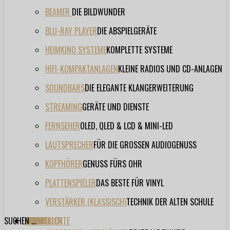
BEAMER
DIE BILDWUNDER
BLU-RAY PLAYER
DIE ABSPIELGERÄTE
HEIMKINO SYSTEME
KOMPLETTE SYSTEME
HIFI-KOMPAKTANLAGEN
KLEINE RADIOS UND CD-ANLAGEN
SOUNDBARS
DIE ELEGANTE KLANGERWEITERUNG
STREAMING
GERÄTE UND DIENSTE
FERNSEHER
OLED, QLED & LCD & MINI-LED
LAUTSPRECHER
FÜR DIE GROSSEN AUDIOGENUSS
KOPFHÖRER
GENUSS FÜRS OHR
PLATTENSPIELER
DAS BESTE FÜR VINYL
VERSTÄRKER (KLASSISCH)
TECHNIK DER ALTEN SCHULE
SUCHEN ...
TESTBERICHTE
FORUM
FILME
VIDEOS
HERSTELLER
EVENT