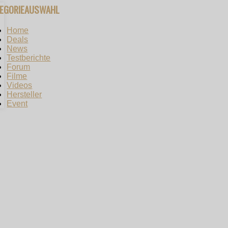
TEGORIEAUSWAHL
Home
Deals
News
Testberichte
Forum
Filme
Videos
Hersteller
Event