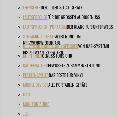
FERNSEHER
OLED, QLED & LCD-GERÄTE
LAUTSPRECHER
FÜR DIE GROSSEN AUDIOGENUSS
LAUTSPRECHER (PORTABEL)
DER KLANG FÜR UNTERWEGS
STREAMING-GERÄTE
ALLES RUND UM
NETZWERKWIEDERGABE
NETZWERKTECHNIK UND SPEICHER
VON NAS-SYSTEMN
BIS ZU WLAN-REPEATERN
KOPFHÖRER
GENUSS FÜRS OHR
KAUFBERATUNG
BEWUSSTE ZUSAMMENSTELLUNG
PLATTENSPIELER
DAS BESTE FÜR VINYL
MOBILE DEVICES
ALLE PORTABLEN GERÄTE
DALI
MONITOR AUDIO
JBL