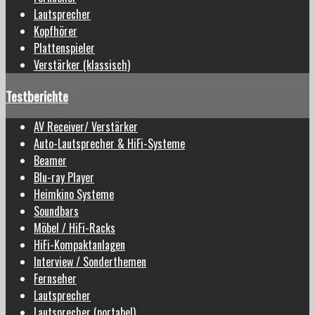
Lautsprecher
Kopfhörer
Plattenspieler
Verstärker (klassisch)
Testberichte
AV Receiver/ Verstärker
Auto-Lautsprecher & HiFi-Systeme
Beamer
Blu-ray Player
Heimkino Systeme
Soundbars
Möbel / HiFi-Racks
HiFi-Kompaktanlagen
Interview / Sonderthemen
Fernseher
Lautsprecher
Lautsprecher (portabel)