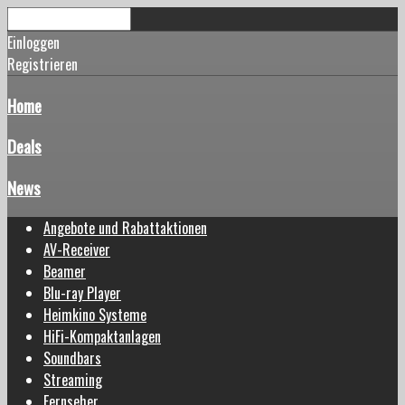
Einloggen
Registrieren
Home
Deals
News
Angebote und Rabattaktionen
AV-Receiver
Beamer
Blu-ray Player
Heimkino Systeme
HiFi-Kompaktanlagen
Soundbars
Streaming
Fernseher