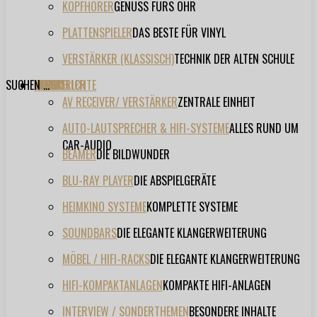
KOPFHÖRER
GENUSS FÜRS OHR
PLATTENSPIELER
DAS BESTE FÜR VINYL
VERSTÄRKER (KLASSISCH)
TECHNIK DER ALTEN SCHULE
SUCHEN ...
TESTBERICHTE
FORUM
FILME
VIDEOS
HERSTELLER
EVENT
AV RECEIVER/ VERSTÄRKER
ZENTRALE EINHEIT
AUTO-LAUTSPRECHER & HIFI-SYSTEME
ALLES RUND UM
CAR-AUDIO
BEAMER
DIE BILDWUNDER
BLU-RAY PLAYER
DIE ABSPIELGERÄTE
HEIMKINO SYSTEME
KOMPLETTE SYSTEME
SOUNDBARS
DIE ELEGANTE KLANGERWEITERUNG
MÖBEL / HIFI-RACKS
DIE ELEGANTE KLANGERWEITERUNG
HIFI-KOMPAKTANLAGEN
KOMPAKTE HIFI-ANLAGEN
INTERVIEW / SONDERTHEMEN
BESONDERE INHALTE