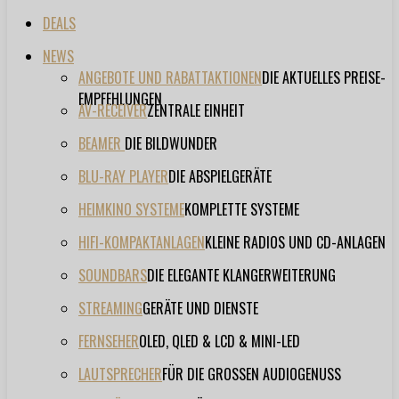
DEALS
NEWS
ANGEBOTE UND RABATTAKTIONEN
DIE AKTUELLES PREISE-
EMPFEHLUNGEN
AV-RECEIVER
ZENTRALE EINHEIT
BEAMER
DIE BILDWUNDER
BLU-RAY PLAYER
DIE ABSPIELGERÄTE
HEIMKINO SYSTEME
KOMPLETTE SYSTEME
HIFI-KOMPAKTANLAGEN
KLEINE RADIOS UND CD-ANLAGEN
SOUNDBARS
DIE ELEGANTE KLANGERWEITERUNG
STREAMING
GERÄTE UND DIENSTE
FERNSEHER
OLED, QLED & LCD & MINI-LED
LAUTSPRECHER
FÜR DIE GROSSEN AUDIOGENUSS