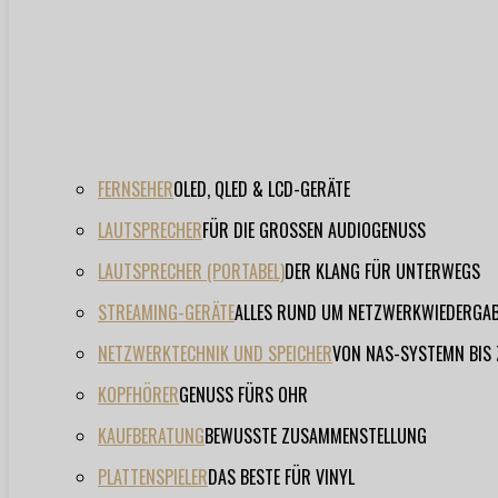
FERNSEHER
OLED, QLED & LCD-GERÄTE
LAUTSPRECHER
FÜR DIE GROSSEN AUDIOGENUSS
LAUTSPRECHER (PORTABEL)
DER KLANG FÜR UNTERWEGS
STREAMING-GERÄTE
ALLES RUND UM NETZWERKWIEDERGA
NETZWERKTECHNIK UND SPEICHER
VON NAS-SYSTEMN BIS
KOPFHÖRER
GENUSS FÜRS OHR
KAUFBERATUNG
BEWUSSTE ZUSAMMENSTELLUNG
PLATTENSPIELER
DAS BESTE FÜR VINYL