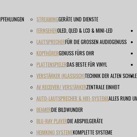
EMPFEHLUNGEN
STREAMING
GERÄTE UND DIENSTE
FERNSEHER
OLED, QLED & LCD & MINI-LED
LAUTSPRECHER
FÜR DIE GROSSEN AUDIOGENUSS
KOPFHÖRER
GENUSS FÜRS OHR
PLATTENSPIELER
DAS BESTE FÜR VINYL
VERSTÄRKER (KLASSISCH)
TECHNIK DER ALTEN SCHULE
AV RECEIVER/ VERSTÄRKER
ZENTRALE EINHEIT
AUTO-LAUTSPRECHER & HIFI-SYSTEME
ALLES RUND U
BEAMER
DIE BILDWUNDER
BLU-RAY PLAYER
DIE ABSPIELGERÄTE
HEIMKINO SYSTEME
KOMPLETTE SYSTEME