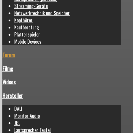
Streaming-Geräte
Netzwerktechnik und Speicher
Kopfhörer
Kaufberatung
Plattenspieler
Mobile Devices
Forum
Filme
Videos
Hersteller
DALI
Monitor Audio
JBL
Lautsprecher Teufel