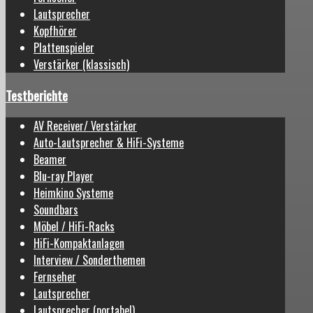
Lautsprecher
Kopfhörer
Plattenspieler
Verstärker (klassisch)
Testberichte
AV Receiver/ Verstärker
Auto-Lautsprecher & HiFi-Systeme
Beamer
Blu-ray Player
Heimkino Systeme
Soundbars
Möbel / HiFi-Racks
HiFi-Kompaktanlagen
Interview / Sonderthemen
Fernseher
Lautsprecher
Lautsprecher (portabel)