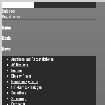
Einloggen
Registrieren
Home
Deals
News
Angebote und Rabattaktionen
AV-Receiver
Beamer
Blu-ray Player
Heimkino Systeme
HiFi-Kompaktanlagen
Soundbars
Streaming
Fernseher