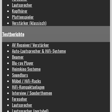
Lautsprecher
Kopfhörer
Plattenspieler
Verstärker (klassisch)
Testberichte
AV Receiver/ Verstärker
Auto-Lautsprecher & HiFi-Systeme
Beamer
Blu-ray Player
Heimkino Systeme
Soundbars
Möbel / HiFi-Racks
HiFi-Kompaktanlagen
Interview / Sonderthemen
Fernseher
Lautsprecher
Lautsprecher (portabel)