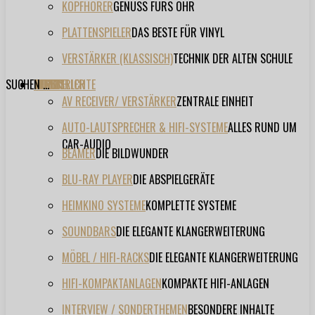
KOPFHÖRER
GENUSS FÜRS OHR
PLATTENSPIELER
DAS BESTE FÜR VINYL
VERSTÄRKER (KLASSISCH)
TECHNIK DER ALTEN SCHULE
SUCHEN ...
TESTBERICHTE
FORUM
FILME
VIDEOS
HERSTELLER
EVENT
AV RECEIVER/ VERSTÄRKER
ZENTRALE EINHEIT
AUTO-LAUTSPRECHER & HIFI-SYSTEME
ALLES RUND UM
CAR-AUDIO
BEAMER
DIE BILDWUNDER
BLU-RAY PLAYER
DIE ABSPIELGERÄTE
HEIMKINO SYSTEME
KOMPLETTE SYSTEME
SOUNDBARS
DIE ELEGANTE KLANGERWEITERUNG
MÖBEL / HIFI-RACKS
DIE ELEGANTE KLANGERWEITERUNG
HIFI-KOMPAKTANLAGEN
KOMPAKTE HIFI-ANLAGEN
INTERVIEW / SONDERTHEMEN
BESONDERE INHALTE