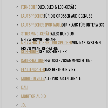
FERNSEHER
OLED, QLED & LCD-GERÄTE
LAUTSPRECHER
FÜR DIE GROSSEN AUDIOGENUSS
LAUTSPRECHER (PORTABEL)
DER KLANG FÜR UNTERWEGS
STREAMING-GERÄTE
ALLES RUND UM
NETZWERKWIEDERGABE
NETZWERKTECHNIK UND SPEICHER
VON NAS-SYSTEMN
BIS ZU WLAN-REPEATERN
KOPFHÖRER
GENUSS FÜRS OHR
KAUFBERATUNG
BEWUSSTE ZUSAMMENSTELLUNG
PLATTENSPIELER
DAS BESTE FÜR VINYL
MOBILE DEVICES
ALLE PORTABLEN GERÄTE
DALI
MONITOR AUDIO
JBL