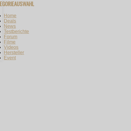
TEGORIEAUSWAHL
Home
Deals
News
Testberichte
Forum
Filme
Videos
Hersteller
Event