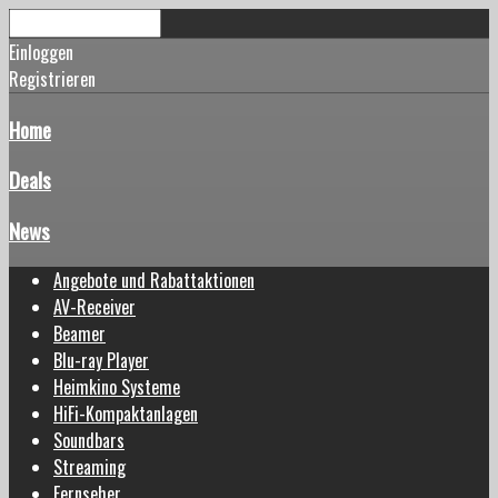
Einloggen
Registrieren
Home
Deals
News
Angebote und Rabattaktionen
AV-Receiver
Beamer
Blu-ray Player
Heimkino Systeme
HiFi-Kompaktanlagen
Soundbars
Streaming
Fernseher