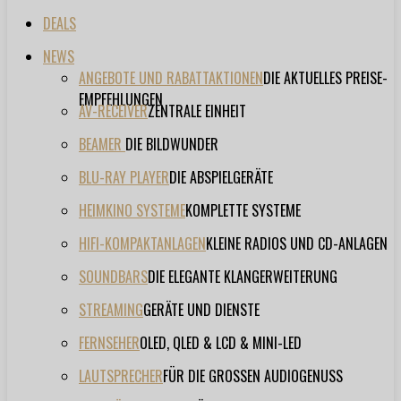
DEALS
NEWS
ANGEBOTE UND RABATTAKTIONEN
DIE AKTUELLES PREISE-
EMPFEHLUNGEN
AV-RECEIVER
ZENTRALE EINHEIT
BEAMER
DIE BILDWUNDER
BLU-RAY PLAYER
DIE ABSPIELGERÄTE
HEIMKINO SYSTEME
KOMPLETTE SYSTEME
HIFI-KOMPAKTANLAGEN
KLEINE RADIOS UND CD-ANLAGEN
SOUNDBARS
DIE ELEGANTE KLANGERWEITERUNG
STREAMING
GERÄTE UND DIENSTE
FERNSEHER
OLED, QLED & LCD & MINI-LED
LAUTSPRECHER
FÜR DIE GROSSEN AUDIOGENUSS