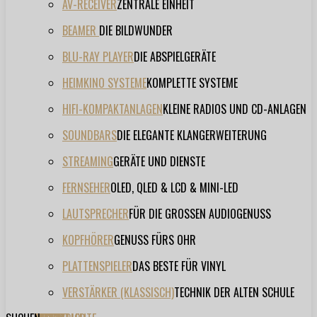
AV-RECEIVER
ZENTRALE EINHEIT
BEAMER
DIE BILDWUNDER
BLU-RAY PLAYER
DIE ABSPIELGERÄTE
HEIMKINO SYSTEME
KOMPLETTE SYSTEME
HIFI-KOMPAKTANLAGEN
KLEINE RADIOS UND CD-ANLAGEN
SOUNDBARS
DIE ELEGANTE KLANGERWEITERUNG
STREAMING
GERÄTE UND DIENSTE
FERNSEHER
OLED, QLED & LCD & MINI-LED
LAUTSPRECHER
FÜR DIE GROSSEN AUDIOGENUSS
KOPFHÖRER
GENUSS FÜRS OHR
PLATTENSPIELER
DAS BESTE FÜR VINYL
VERSTÄRKER (KLASSISCH)
TECHNIK DER ALTEN SCHULE