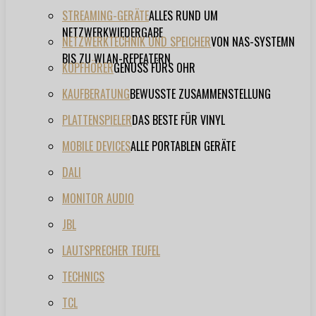
STREAMING-GERÄTE
ALLES RUND UM
NETZWERKWIEDERGABE
NETZWERKTECHNIK UND SPEICHER
VON NAS-SYSTEMN
BIS ZU WLAN-REPEATERN
KOPFHÖRER
GENUSS FÜRS OHR
KAUFBERATUNG
BEWUSSTE ZUSAMMENSTELLUNG
PLATTENSPIELER
DAS BESTE FÜR VINYL
MOBILE DEVICES
ALLE PORTABLEN GERÄTE
DALI
MONITOR AUDIO
JBL
LAUTSPRECHER TEUFEL
TECHNICS
TCL