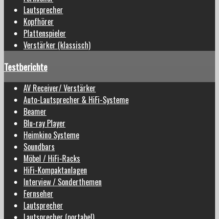
Lautsprecher
Kopfhörer
Plattenspieler
Verstärker (klassisch)
Testberichte
AV Receiver/ Verstärker
Auto-Lautsprecher & HiFi-Systeme
Beamer
Blu-ray Player
Heimkino Systeme
Soundbars
Möbel / HiFi-Racks
HiFi-Kompaktanlagen
Interview / Sonderthemen
Fernseher
Lautsprecher
Lautsprecher (portabel)