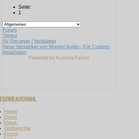
Seite:
1
Forum
Stereo
AV Reciever / Verstärker
Neue Verstärker von Monitor Audio - Für Custom-
Installation
Powered by
Kunena Forum
TEGORIEAUSWAHL
Home
Deals
News
Testberichte
Forum