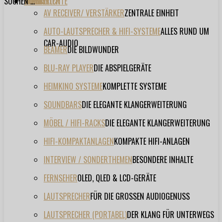
SUCHEN ...
TESTBERICHTE
FORUM
FILME
VIDEOS
HERSTELLER
EVENT
AV RECEIVER/ VERSTÄRKER
ZENTRALE EINHEIT
AUTO-LAUTSPRECHER & HIFI-SYSTEME
ALLES RUND UM
CAR-AUDIO
BEAMER
DIE BILDWUNDER
BLU-RAY PLAYER
DIE ABSPIELGERÄTE
HEIMKINO SYSTEME
KOMPLETTE SYSTEME
SOUNDBARS
DIE ELEGANTE KLANGERWEITERUNG
MÖBEL / HIFI-RACKS
DIE ELEGANTE KLANGERWEITERUNG
HIFI-KOMPAKTANLAGEN
KOMPAKTE HIFI-ANLAGEN
INTERVIEW / SONDERTHEMEN
BESONDERE INHALTE
FERNSEHER
OLED, QLED & LCD-GERÄTE
LAUTSPRECHER
FÜR DIE GROSSEN AUDIOGENUSS
LAUTSPRECHER (PORTABEL)
DER KLANG FÜR UNTERWEGS