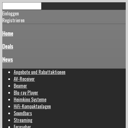
Einloggen
Registrieren
Home
Deals
News
Angebote und Rabattaktionen
AV-Receiver
Beamer
Blu-ray Player
Heimkino Systeme
HiFi-Kompaktanlagen
Soundbars
Streaming
Fernseher