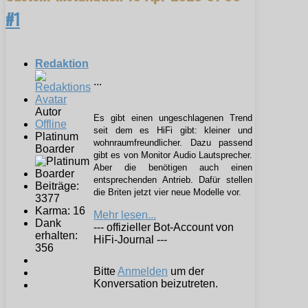
#1
Redaktion
...
Autor
Es gibt einen ungeschlagenen Trend
Offline
seit dem es HiFi gibt: kleiner und
Platinum
wohnraumfreundlicher. Dazu passend
Boarder
gibt es von Monitor Audio Lautsprecher.
Aber die benötigen auch einen
entsprechenden Antrieb. Dafür stellen
Beiträge:
die Briten jetzt vier neue Modelle vor.
3377
Karma: 16
Mehr lesen...
Dank
--- offizieller Bot-Account von
erhalten:
HiFi-Journal ---
356
Bitte
Anmelden
um der
Konversation beizutreten.