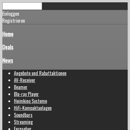
Einloggen
Registrieren
Home
Deals
News
Angebote und Rabattaktionen
AV-Receiver
Beamer
Blu-ray Player
Heimkino Systeme
HiFi-Kompaktanlagen
Soundbars
Streaming
Fernseher