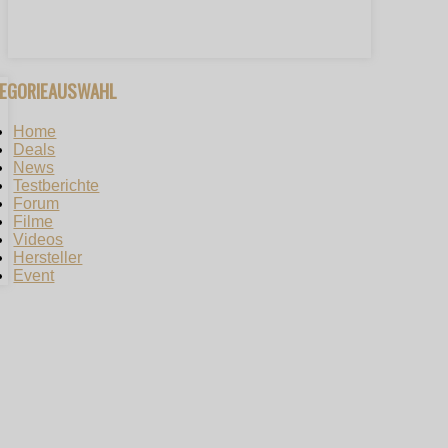
TEGORIEAUSWAHL
Home
Deals
News
Testberichte
Forum
Filme
Videos
Hersteller
Event