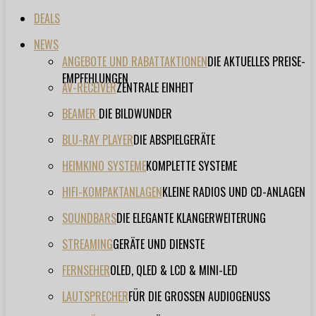
DEALS
NEWS
ANGEBOTE UND RABATTAKTIONEN
DIE AKTUELLES PREISE-
EMPFEHLUNGEN
AV-RECEIVER
ZENTRALE EINHEIT
BEAMER
DIE BILDWUNDER
BLU-RAY PLAYER
DIE ABSPIELGERÄTE
HEIMKINO SYSTEME
KOMPLETTE SYSTEME
HIFI-KOMPAKTANLAGEN
KLEINE RADIOS UND CD-ANLAGEN
SOUNDBARS
DIE ELEGANTE KLANGERWEITERUNG
STREAMING
GERÄTE UND DIENSTE
FERNSEHER
OLED, QLED & LCD & MINI-LED
LAUTSPRECHER
FÜR DIE GROSSEN AUDIOGENUSS