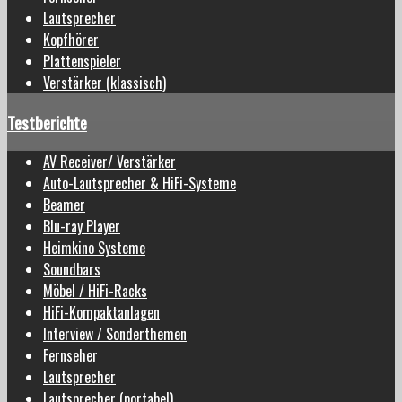
Lautsprecher
Kopfhörer
Plattenspieler
Verstärker (klassisch)
Testberichte
AV Receiver/ Verstärker
Auto-Lautsprecher & HiFi-Systeme
Beamer
Blu-ray Player
Heimkino Systeme
Soundbars
Möbel / HiFi-Racks
HiFi-Kompaktanlagen
Interview / Sonderthemen
Fernseher
Lautsprecher
Lautsprecher (portabel)