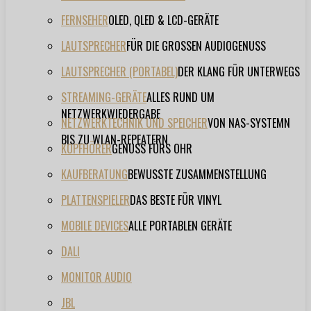
FERNSEHER
OLED, QLED & LCD-GERÄTE
LAUTSPRECHER
FÜR DIE GROSSEN AUDIOGENUSS
LAUTSPRECHER (PORTABEL)
DER KLANG FÜR UNTERWEGS
STREAMING-GERÄTE
ALLES RUND UM
NETZWERKWIEDERGABE
NETZWERKTECHNIK UND SPEICHER
VON NAS-SYSTEMN
BIS ZU WLAN-REPEATERN
KOPFHÖRER
GENUSS FÜRS OHR
KAUFBERATUNG
BEWUSSTE ZUSAMMENSTELLUNG
PLATTENSPIELER
DAS BESTE FÜR VINYL
MOBILE DEVICES
ALLE PORTABLEN GERÄTE
DALI
MONITOR AUDIO
JBL