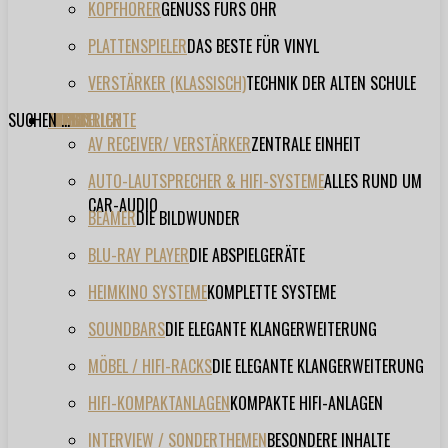
KOPFHÖRER
GENUSS FÜRS OHR
PLATTENSPIELER
DAS BESTE FÜR VINYL
VERSTÄRKER (KLASSISCH)
TECHNIK DER ALTEN SCHULE
SUCHEN ...
TESTBERICHTE
FORUM
FILME
VIDEOS
HERSTELLER
EVENT
AV RECEIVER/ VERSTÄRKER
ZENTRALE EINHEIT
AUTO-LAUTSPRECHER & HIFI-SYSTEME
ALLES RUND UM
CAR-AUDIO
BEAMER
DIE BILDWUNDER
BLU-RAY PLAYER
DIE ABSPIELGERÄTE
HEIMKINO SYSTEME
KOMPLETTE SYSTEME
SOUNDBARS
DIE ELEGANTE KLANGERWEITERUNG
MÖBEL / HIFI-RACKS
DIE ELEGANTE KLANGERWEITERUNG
HIFI-KOMPAKTANLAGEN
KOMPAKTE HIFI-ANLAGEN
INTERVIEW / SONDERTHEMEN
BESONDERE INHALTE