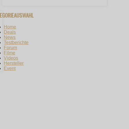
TEGORIEAUSWAHL
Home
Deals
News
Testberichte
Forum
Filme
Videos
Hersteller
Event