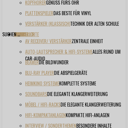
KOPFHÖRER
GENUSS FÜRS OHR
PLATTENSPIELER
DAS BESTE FÜR VINYL
VERSTÄRKER (KLASSISCH)
TECHNIK DER ALTEN SCHULE
SUCHEN ...
TESTBERICHTE
FORUM
FILME
VIDEOS
HERSTELLER
EVENT
AV RECEIVER/ VERSTÄRKER
ZENTRALE EINHEIT
AUTO-LAUTSPRECHER & HIFI-SYSTEME
ALLES RUND UM
CAR-AUDIO
BEAMER
DIE BILDWUNDER
BLU-RAY PLAYER
DIE ABSPIELGERÄTE
HEIMKINO SYSTEME
KOMPLETTE SYSTEME
SOUNDBARS
DIE ELEGANTE KLANGERWEITERUNG
MÖBEL / HIFI-RACKS
DIE ELEGANTE KLANGERWEITERUNG
HIFI-KOMPAKTANLAGEN
KOMPAKTE HIFI-ANLAGEN
INTERVIEW / SONDERTHEMEN
BESONDERE INHALTE