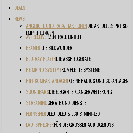
DEALS
NEWS
ANGEBOTE UND RABATTAKTIONEN
DIE AKTUELLES PREISE-
EMPFEHLUNGEN
AV-RECEIVER
ZENTRALE EINHEIT
BEAMER
DIE BILDWUNDER
BLU-RAY PLAYER
DIE ABSPIELGERÄTE
HEIMKINO SYSTEME
KOMPLETTE SYSTEME
HIFI-KOMPAKTANLAGEN
KLEINE RADIOS UND CD-ANLAGEN
SOUNDBARS
DIE ELEGANTE KLANGERWEITERUNG
STREAMING
GERÄTE UND DIENSTE
FERNSEHER
OLED, QLED & LCD & MINI-LED
LAUTSPRECHER
FÜR DIE GROSSEN AUDIOGENUSS