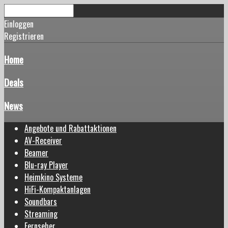
Einloggen
Registrieren
Home
Deals
News
Angebote und Rabattaktionen
AV-Receiver
Beamer
Blu-ray Player
Heimkino Systeme
HiFi-Kompaktanlagen
Soundbars
Streaming
Fernseher