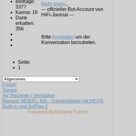
Beiträge:
Mehr lesen...
3377
--- offizieller Bot-Account von
Karma: 16
HiFi-Journal ---
Dank
erhalten:
356
Bitte
Anmelden
um der
Konversation beizutreten.
Seite:
1
Forum
Stereo
AV Reciever / Verstärker
Marantz MODEL 40n - Vollverstärker mit HEOS
Built-in und AirPlay 2
Powered by
Kunena Forum