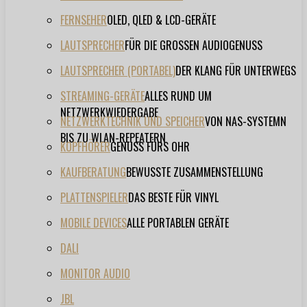
FERNSEHER
OLED, QLED & LCD-GERÄTE
LAUTSPRECHER
FÜR DIE GROSSEN AUDIOGENUSS
LAUTSPRECHER (PORTABEL)
DER KLANG FÜR UNTERWEGS
STREAMING-GERÄTE
ALLES RUND UM
NETZWERKWIEDERGABE
NETZWERKTECHNIK UND SPEICHER
VON NAS-SYSTEMN
BIS ZU WLAN-REPEATERN
KOPFHÖRER
GENUSS FÜRS OHR
KAUFBERATUNG
BEWUSSTE ZUSAMMENSTELLUNG
PLATTENSPIELER
DAS BESTE FÜR VINYL
MOBILE DEVICES
ALLE PORTABLEN GERÄTE
DALI
MONITOR AUDIO
JBL