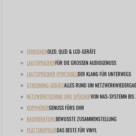
FERNSEHER
OLED, QLED & LCD-GERÄTE
LAUTSPRECHER
FÜR DIE GROSSEN AUDIOGENUSS
LAUTSPRECHER (PORTABEL)
DER KLANG FÜR UNTERWEGS
STREAMING-GERÄTE
ALLES RUND UM NETZWERKWIEDERGA
NETZWERKTECHNIK UND SPEICHER
VON NAS-SYSTEMN BIS
KOPFHÖRER
GENUSS FÜRS OHR
KAUFBERATUNG
BEWUSSTE ZUSAMMENSTELLUNG
PLATTENSPIELER
DAS BESTE FÜR VINYL