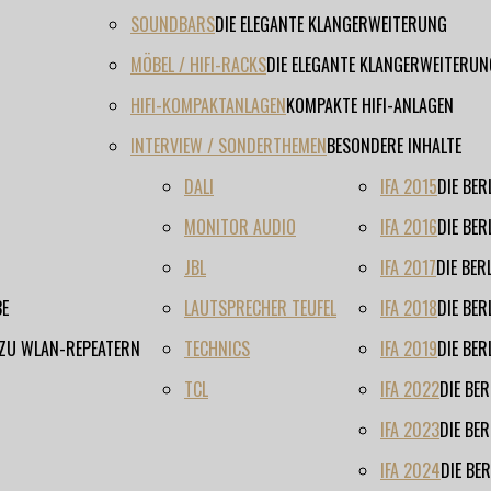
SOUNDBARS
DIE ELEGANTE KLANGERWEITERUNG
MÖBEL / HIFI-RACKS
DIE ELEGANTE KLANGERWEITERUN
HIFI-KOMPAKTANLAGEN
KOMPAKTE HIFI-ANLAGEN
INTERVIEW / SONDERTHEMEN
BESONDERE INHALTE
DALI
IFA 2015
DIE BE
MONITOR AUDIO
IFA 2016
DIE BE
JBL
IFA 2017
DIE BE
BE
LAUTSPRECHER TEUFEL
IFA 2018
DIE BE
 ZU WLAN-REPEATERN
TECHNICS
IFA 2019
DIE BE
TCL
IFA 2022
DIE BE
IFA 2023
DIE BE
IFA 2024
DIE BE