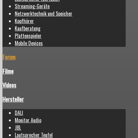
Streaming-Geräte
Netzwerktechnik und Speicher
Kopfhörer
Kaufberatung
Plattenspieler
Mobile Devices
Forum
Filme
Videos
Hersteller
DALI
Monitor Audio
JBL
Lautsprecher Teufel