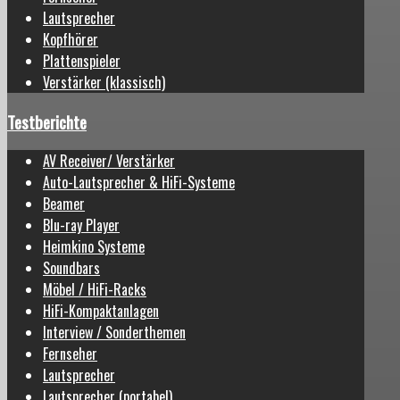
Lautsprecher
Kopfhörer
Plattenspieler
Verstärker (klassisch)
Testberichte
AV Receiver/ Verstärker
Auto-Lautsprecher & HiFi-Systeme
Beamer
Blu-ray Player
Heimkino Systeme
Soundbars
Möbel / HiFi-Racks
HiFi-Kompaktanlagen
Interview / Sonderthemen
Fernseher
Lautsprecher
Lautsprecher (portabel)