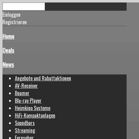
Einloggen
Registrieren
Home
Deals
News
Angebote und Rabattaktionen
AV-Receiver
Beamer
Blu-ray Player
Heimkino Systeme
HiFi-Kompaktanlagen
Soundbars
Streaming
Fernseher