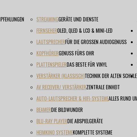
EMPFEHLUNGEN
STREAMING
GERÄTE UND DIENSTE
FERNSEHER
OLED, QLED & LCD & MINI-LED
LAUTSPRECHER
FÜR DIE GROSSEN AUDIOGENUSS
KOPFHÖRER
GENUSS FÜRS OHR
PLATTENSPIELER
DAS BESTE FÜR VINYL
VERSTÄRKER (KLASSISCH)
TECHNIK DER ALTEN SCHULE
AV RECEIVER/ VERSTÄRKER
ZENTRALE EINHEIT
AUTO-LAUTSPRECHER & HIFI-SYSTEME
ALLES RUND U
BEAMER
DIE BILDWUNDER
BLU-RAY PLAYER
DIE ABSPIELGERÄTE
HEIMKINO SYSTEME
KOMPLETTE SYSTEME