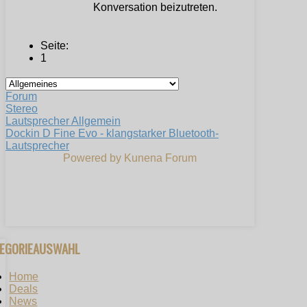
Konversation beizutreten.
Seite:
1
Forum
Stereo
Lautsprecher Allgemein
Dockin D Fine Evo - klangstarker Bluetooth-
Lautsprecher
Powered by
Kunena Forum
TEGORIEAUSWAHL
Home
Deals
News