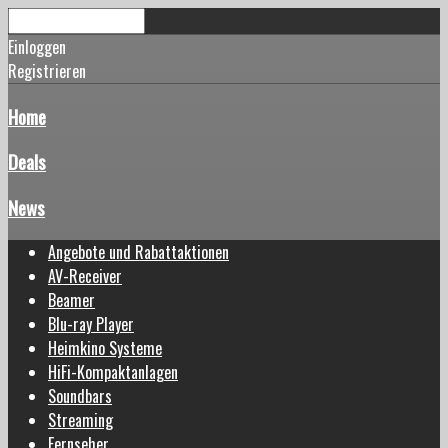
Einloggen
Registrieren
Home
Deals
News
Angebote und Rabattaktionen
AV-Receiver
Beamer
Blu-ray Player
Heimkino Systeme
HiFi-Kompaktanlagen
Soundbars
Streaming
Fernseher