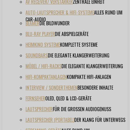
AV RECEIVER/ VERSTÄRKER
ZENTRALE EINHEIT
AUTO-LAUTSPRECHER & HIFI-SYSTEME
ALLES RUND UM
CAR-AUDIO
BEAMER
DIE BILDWUNDER
BLU-RAY PLAYER
DIE ABSPIELGERÄTE
HEIMKINO SYSTEME
KOMPLETTE SYSTEME
SOUNDBARS
DIE ELEGANTE KLANGERWEITERUNG
MÖBEL / HIFI-RACKS
DIE ELEGANTE KLANGERWEITERUNG
HIFI-KOMPAKTANLAGEN
KOMPAKTE HIFI-ANLAGEN
INTERVIEW / SONDERTHEMEN
BESONDERE INHALTE
FERNSEHER
OLED, QLED & LCD-GERÄTE
LAUTSPRECHER
FÜR DIE GROSSEN AUDIOGENUSS
LAUTSPRECHER (PORTABEL)
DER KLANG FÜR UNTERWEGS