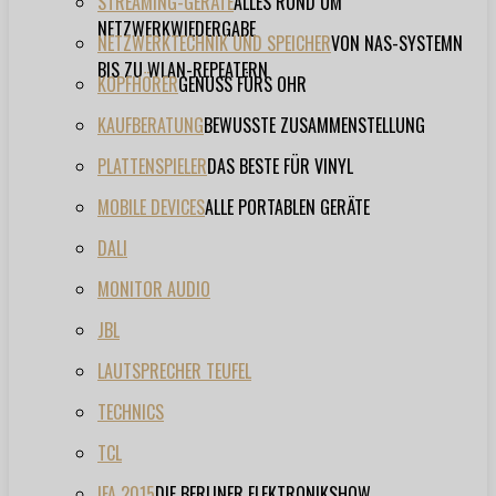
STREAMING-GERÄTE
ALLES RUND UM
NETZWERKWIEDERGABE
NETZWERKTECHNIK UND SPEICHER
VON NAS-SYSTEMN
BIS ZU WLAN-REPEATERN
KOPFHÖRER
GENUSS FÜRS OHR
KAUFBERATUNG
BEWUSSTE ZUSAMMENSTELLUNG
PLATTENSPIELER
DAS BESTE FÜR VINYL
MOBILE DEVICES
ALLE PORTABLEN GERÄTE
DALI
MONITOR AUDIO
JBL
LAUTSPRECHER TEUFEL
TECHNICS
TCL
IFA 2015
DIE BERLINER ELEKTRONIKSHOW