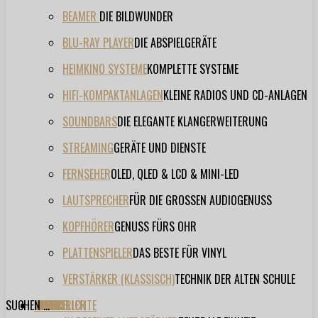
BEAMER
DIE BILDWUNDER
BLU-RAY PLAYER
DIE ABSPIELGERÄTE
HEIMKINO SYSTEME
KOMPLETTE SYSTEME
HIFI-KOMPAKTANLAGEN
KLEINE RADIOS UND CD-ANLAGEN
SOUNDBARS
DIE ELEGANTE KLANGERWEITERUNG
STREAMING
GERÄTE UND DIENSTE
FERNSEHER
OLED, QLED & LCD & MINI-LED
LAUTSPRECHER
FÜR DIE GROSSEN AUDIOGENUSS
KOPFHÖRER
GENUSS FÜRS OHR
PLATTENSPIELER
DAS BESTE FÜR VINYL
VERSTÄRKER (KLASSISCH)
TECHNIK DER ALTEN SCHULE
SUCHEN ...
TESTBERICHTE
FORUM
FILME
VIDEOS
HERSTELLER
EVENT