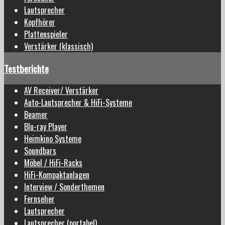
Lautsprecher
Kopfhörer
Plattenspieler
Verstärker (klassisch)
Testberichte
AV Receiver/ Verstärker
Auto-Lautsprecher & HiFi-Systeme
Beamer
Blu-ray Player
Heimkino Systeme
Soundbars
Möbel / HiFi-Racks
HiFi-Kompaktanlagen
Interview / Sonderthemen
Fernseher
Lautsprecher
Lautsprecher (portabel)