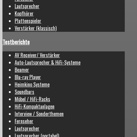
Lautsprecher
Kopfhörer
Plattenspieler
Verstärker (klassisch)
Testberichte
AV Receiver/ Verstärker
Auto-Lautsprecher & HiFi-Systeme
Beamer
Blu-ray Player
Heimkino Systeme
Soundbars
Möbel / HiFi-Racks
HiFi-Kompaktanlagen
Interview / Sonderthemen
Fernseher
Lautsprecher
Lautsprecher (portabel)