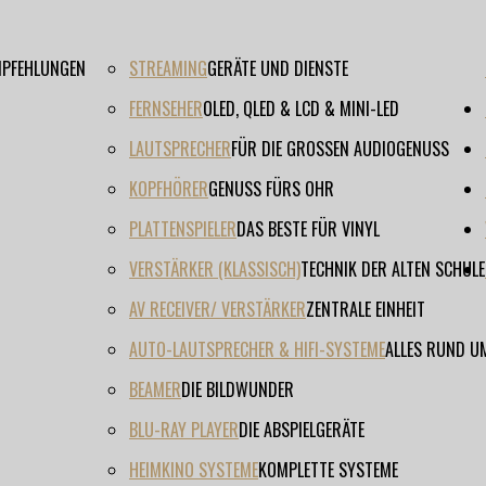
EMPFEHLUNGEN
STREAMING
GERÄTE UND DIENSTE
FERNSEHER
OLED, QLED & LCD & MINI-LED
LAUTSPRECHER
FÜR DIE GROSSEN AUDIOGENUSS
KOPFHÖRER
GENUSS FÜRS OHR
PLATTENSPIELER
DAS BESTE FÜR VINYL
VERSTÄRKER (KLASSISCH)
TECHNIK DER ALTEN SCHULE
AV RECEIVER/ VERSTÄRKER
ZENTRALE EINHEIT
AUTO-LAUTSPRECHER & HIFI-SYSTEME
ALLES RUND U
BEAMER
DIE BILDWUNDER
BLU-RAY PLAYER
DIE ABSPIELGERÄTE
HEIMKINO SYSTEME
KOMPLETTE SYSTEME