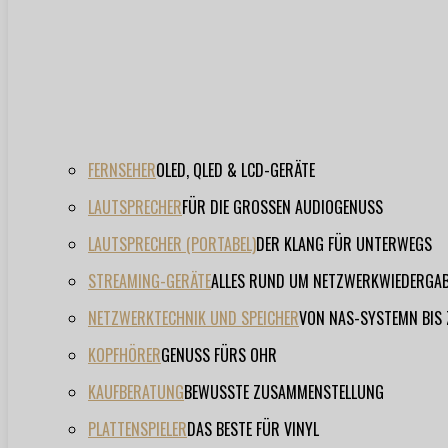
FERNSEHER
OLED, QLED & LCD-GERÄTE
LAUTSPRECHER
FÜR DIE GROSSEN AUDIOGENUSS
LAUTSPRECHER (PORTABEL)
DER KLANG FÜR UNTERWEGS
STREAMING-GERÄTE
ALLES RUND UM NETZWERKWIEDERGA
NETZWERKTECHNIK UND SPEICHER
VON NAS-SYSTEMN BIS
KOPFHÖRER
GENUSS FÜRS OHR
KAUFBERATUNG
BEWUSSTE ZUSAMMENSTELLUNG
PLATTENSPIELER
DAS BESTE FÜR VINYL