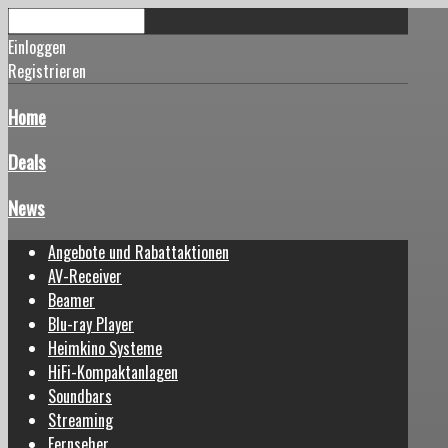
Einloggen
Registrieren
Home
Deals
News
Angebote und Rabattaktionen
AV-Receiver
Beamer
Blu-ray Player
Heimkino Systeme
HiFi-Kompaktanlagen
Soundbars
Streaming
Fernseher