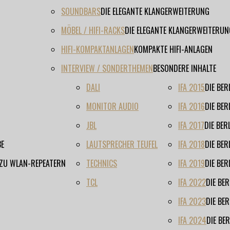
SOUNDBARS
DIE ELEGANTE KLANGERWEITERUNG
MÖBEL / HIFI-RACKS
DIE ELEGANTE KLANGERWEITERUN
HIFI-KOMPAKTANLAGEN
KOMPAKTE HIFI-ANLAGEN
INTERVIEW / SONDERTHEMEN
BESONDERE INHALTE
DALI
IFA 2015
DIE BE
MONITOR AUDIO
IFA 2016
DIE BE
JBL
IFA 2017
DIE BE
BE
LAUTSPRECHER TEUFEL
IFA 2018
DIE BE
 ZU WLAN-REPEATERN
TECHNICS
IFA 2019
DIE BE
TCL
IFA 2022
DIE BE
IFA 2023
DIE BE
IFA 2024
DIE BE