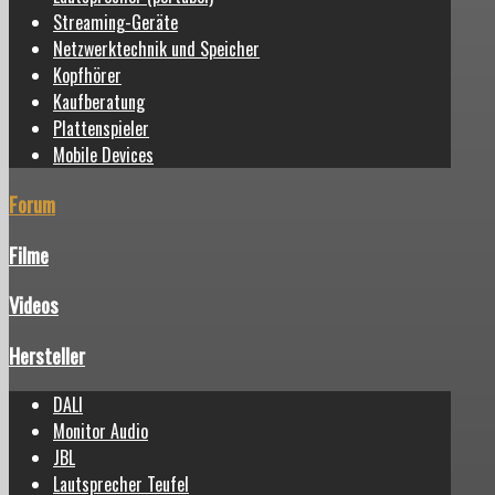
Streaming-Geräte
Netzwerktechnik und Speicher
Kopfhörer
Kaufberatung
Plattenspieler
Mobile Devices
Forum
Filme
Videos
Hersteller
DALI
Monitor Audio
JBL
Lautsprecher Teufel