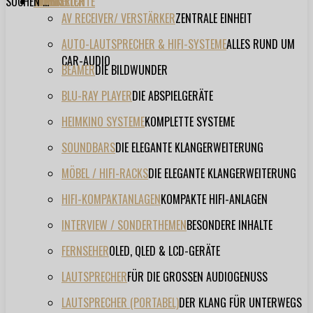
SUCHEN ...
TESTBERICHTE
FORUM
FILME
VIDEOS
HERSTELLER
EVENT
AV RECEIVER/ VERSTÄRKER
ZENTRALE EINHEIT
AUTO-LAUTSPRECHER & HIFI-SYSTEME
ALLES RUND UM
CAR-AUDIO
BEAMER
DIE BILDWUNDER
BLU-RAY PLAYER
DIE ABSPIELGERÄTE
HEIMKINO SYSTEME
KOMPLETTE SYSTEME
SOUNDBARS
DIE ELEGANTE KLANGERWEITERUNG
MÖBEL / HIFI-RACKS
DIE ELEGANTE KLANGERWEITERUNG
HIFI-KOMPAKTANLAGEN
KOMPAKTE HIFI-ANLAGEN
INTERVIEW / SONDERTHEMEN
BESONDERE INHALTE
FERNSEHER
OLED, QLED & LCD-GERÄTE
LAUTSPRECHER
FÜR DIE GROSSEN AUDIOGENUSS
LAUTSPRECHER (PORTABEL)
DER KLANG FÜR UNTERWEGS