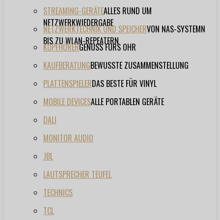
STREAMING-GERÄTE
ALLES RUND UM
NETZWERKWIEDERGABE
NETZWERKTECHNIK UND SPEICHER
VON NAS-SYSTEMN
BIS ZU WLAN-REPEATERN
KOPFHÖRER
GENUSS FÜRS OHR
KAUFBERATUNG
BEWUSSTE ZUSAMMENSTELLUNG
PLATTENSPIELER
DAS BESTE FÜR VINYL
MOBILE DEVICES
ALLE PORTABLEN GERÄTE
DALI
MONITOR AUDIO
JBL
LAUTSPRECHER TEUFEL
TECHNICS
TCL