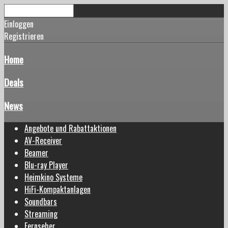
Einloggen
Registrieren
Home
Deals
News
Angebote und Rabattaktionen
AV-Receiver
Beamer
Blu-ray Player
Heimkino Systeme
HiFi-Kompaktanlagen
Soundbars
Streaming
Fernseher