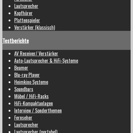
Lautsprecher
Kopfhörer
Plattenspieler
Verstärker (klassisch)
Testberichte
AV Receiver/ Verstärker
Auto-Lautsprecher & HiFi-Systeme
Beamer
Blu-ray Player
Heimkino Systeme
Soundbars
Möbel / HiFi-Racks
HiFi-Kompaktanlagen
Interview / Sonderthemen
Fernseher
Lautsprecher
Lautsprecher (portabel)