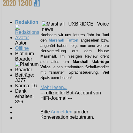
2020 12:00
#1
Redaktion
Nachdem wir uns letztes Jahr im Juni
den
Marshall Tufton
angesehen bzw.
Autor
angehört haben, folgt nun eine weitere
Offline
Neuvorstellung aus dem Hause
Platinum
Marshall
. Im hiesigen Review dreht
Boarder
sich alles um
Marshall
Uxbridge
Voice
, einen stationären Schallwandler
mit "smarter" Sprachsteuerung. Viel
Beiträge:
Spaß beim Lesen!
3377
Karma: 16
Mehr lesen...
Dank
--- offizieller Bot-Account von
erhalten:
HiFi-Journal ---
356
Bitte
Anmelden
um der
Konversation beizutreten.