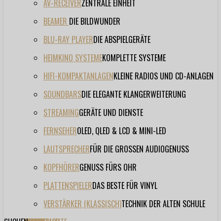
AV-RECEIVER
ZENTRALE EINHEIT
BEAMER
DIE BILDWUNDER
BLU-RAY PLAYER
DIE ABSPIELGERÄTE
HEIMKINO SYSTEME
KOMPLETTE SYSTEME
HIFI-KOMPAKTANLAGEN
KLEINE RADIOS UND CD-ANLAGEN
SOUNDBARS
DIE ELEGANTE KLANGERWEITERUNG
STREAMING
GERÄTE UND DIENSTE
FERNSEHER
OLED, QLED & LCD & MINI-LED
LAUTSPRECHER
FÜR DIE GROSSEN AUDIOGENUSS
KOPFHÖRER
GENUSS FÜRS OHR
PLATTENSPIELER
DAS BESTE FÜR VINYL
VERSTÄRKER (KLASSISCH)
TECHNIK DER ALTEN SCHULE