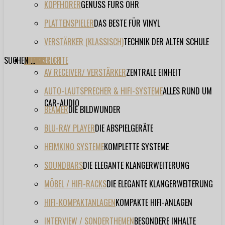
KOPFHÖRER
GENUSS FÜRS OHR
PLATTENSPIELER
DAS BESTE FÜR VINYL
VERSTÄRKER (KLASSISCH)
TECHNIK DER ALTEN SCHULE
SUCHEN ...
TESTBERICHTE
FORUM
FILME
VIDEOS
HERSTELLER
EVENT
AV RECEIVER/ VERSTÄRKER
ZENTRALE EINHEIT
AUTO-LAUTSPRECHER & HIFI-SYSTEME
ALLES RUND UM
CAR-AUDIO
BEAMER
DIE BILDWUNDER
BLU-RAY PLAYER
DIE ABSPIELGERÄTE
HEIMKINO SYSTEME
KOMPLETTE SYSTEME
SOUNDBARS
DIE ELEGANTE KLANGERWEITERUNG
MÖBEL / HIFI-RACKS
DIE ELEGANTE KLANGERWEITERUNG
HIFI-KOMPAKTANLAGEN
KOMPAKTE HIFI-ANLAGEN
INTERVIEW / SONDERTHEMEN
BESONDERE INHALTE