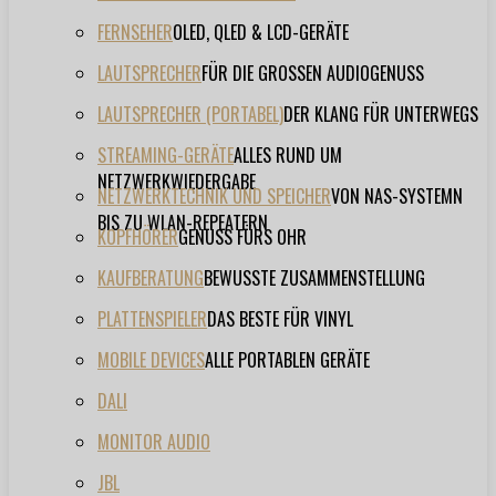
FERNSEHER
OLED, QLED & LCD-GERÄTE
LAUTSPRECHER
FÜR DIE GROSSEN AUDIOGENUSS
LAUTSPRECHER (PORTABEL)
DER KLANG FÜR UNTERWEGS
STREAMING-GERÄTE
ALLES RUND UM
NETZWERKWIEDERGABE
NETZWERKTECHNIK UND SPEICHER
VON NAS-SYSTEMN
BIS ZU WLAN-REPEATERN
KOPFHÖRER
GENUSS FÜRS OHR
KAUFBERATUNG
BEWUSSTE ZUSAMMENSTELLUNG
PLATTENSPIELER
DAS BESTE FÜR VINYL
MOBILE DEVICES
ALLE PORTABLEN GERÄTE
DALI
MONITOR AUDIO
JBL