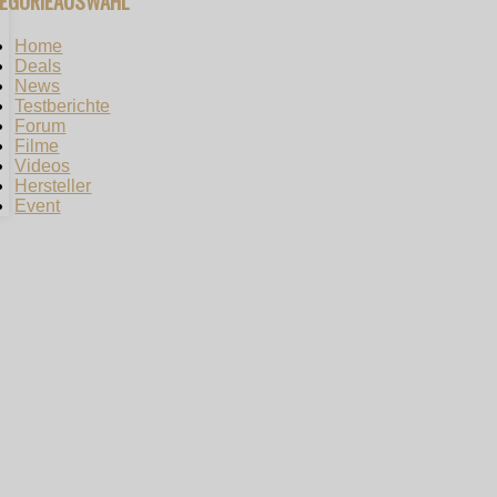
TEGORIEAUSWAHL
Home
Deals
News
Testberichte
Forum
Filme
Videos
Hersteller
Event