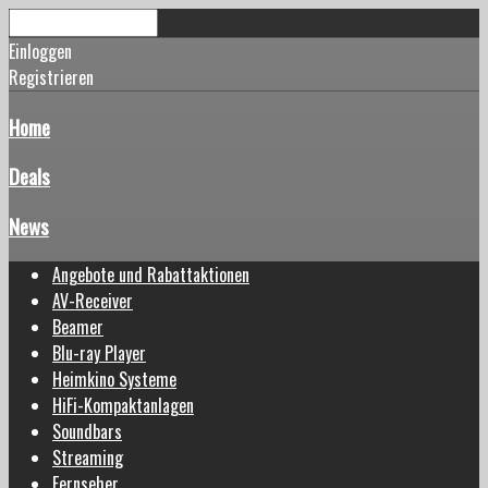
Einloggen
Registrieren
Home
Deals
News
Angebote und Rabattaktionen
AV-Receiver
Beamer
Blu-ray Player
Heimkino Systeme
HiFi-Kompaktanlagen
Soundbars
Streaming
Fernseher