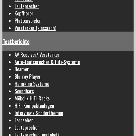
Lautsprecher
Kopfhörer
Plattenspieler
Verstärker (klassisch)
Testberichte
AV Receiver/ Verstärker
Auto-Lautsprecher & HiFi-Systeme
Beamer
Blu-ray Player
Heimkino Systeme
Soundbars
Möbel / HiFi-Racks
HiFi-Kompaktanlagen
Interview / Sonderthemen
Fernseher
Lautsprecher
Lautsprecher (portabel)