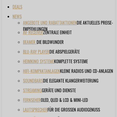
DEALS
NEWS
ANGEBOTE UND RABATTAKTIONEN
DIE AKTUELLES PREISE-
EMPFEHLUNGEN
AV-RECEIVER
ZENTRALE EINHEIT
BEAMER
DIE BILDWUNDER
BLU-RAY PLAYER
DIE ABSPIELGERÄTE
HEIMKINO SYSTEME
KOMPLETTE SYSTEME
HIFI-KOMPAKTANLAGEN
KLEINE RADIOS UND CD-ANLAGEN
SOUNDBARS
DIE ELEGANTE KLANGERWEITERUNG
STREAMING
GERÄTE UND DIENSTE
FERNSEHER
OLED, QLED & LCD & MINI-LED
LAUTSPRECHER
FÜR DIE GROSSEN AUDIOGENUSS