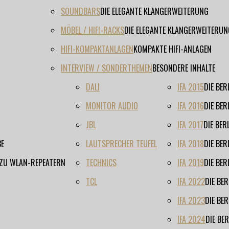
SOUNDBARS
DIE ELEGANTE KLANGERWEITERUNG
MÖBEL / HIFI-RACKS
DIE ELEGANTE KLANGERWEITERUN
HIFI-KOMPAKTANLAGEN
KOMPAKTE HIFI-ANLAGEN
INTERVIEW / SONDERTHEMEN
BESONDERE INHALTE
DALI
IFA 2015
DIE BE
MONITOR AUDIO
IFA 2016
DIE BE
JBL
IFA 2017
DIE BE
BE
LAUTSPRECHER TEUFEL
IFA 2018
DIE BE
 ZU WLAN-REPEATERN
TECHNICS
IFA 2019
DIE BE
TCL
IFA 2022
DIE BE
IFA 2023
DIE BE
IFA 2024
DIE BE