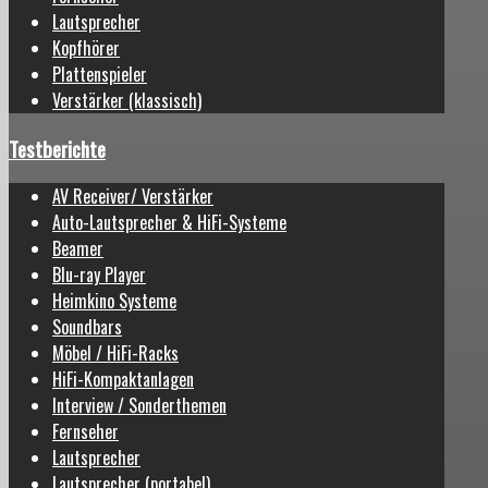
Lautsprecher
Kopfhörer
Plattenspieler
Verstärker (klassisch)
Testberichte
AV Receiver/ Verstärker
Auto-Lautsprecher & HiFi-Systeme
Beamer
Blu-ray Player
Heimkino Systeme
Soundbars
Möbel / HiFi-Racks
HiFi-Kompaktanlagen
Interview / Sonderthemen
Fernseher
Lautsprecher
Lautsprecher (portabel)