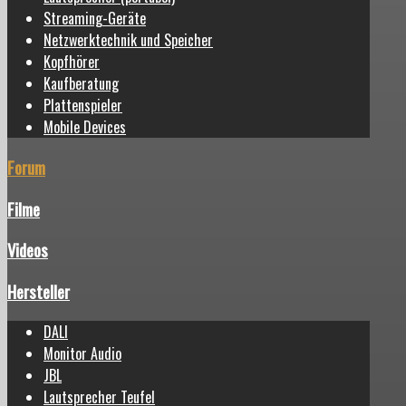
Streaming-Geräte
Netzwerktechnik und Speicher
Kopfhörer
Kaufberatung
Plattenspieler
Mobile Devices
Forum
Filme
Videos
Hersteller
DALI
Monitor Audio
JBL
Lautsprecher Teufel