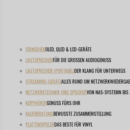
FERNSEHER
OLED, QLED & LCD-GERÄTE
LAUTSPRECHER
FÜR DIE GROSSEN AUDIOGENUSS
LAUTSPRECHER (PORTABEL)
DER KLANG FÜR UNTERWEGS
STREAMING-GERÄTE
ALLES RUND UM NETZWERKWIEDERGA
NETZWERKTECHNIK UND SPEICHER
VON NAS-SYSTEMN BIS
KOPFHÖRER
GENUSS FÜRS OHR
KAUFBERATUNG
BEWUSSTE ZUSAMMENSTELLUNG
PLATTENSPIELER
DAS BESTE FÜR VINYL