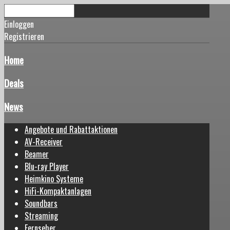
Einloggen
Registrieren
Home
Deals
News
Angebote und Rabattaktionen
AV-Receiver
Beamer
Blu-ray Player
Heimkino Systeme
HiFi-Kompaktanlagen
Soundbars
Streaming
Fernseher