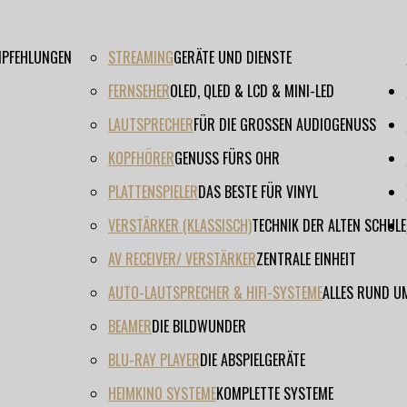
EMPFEHLUNGEN
STREAMING
GERÄTE UND DIENSTE
FERNSEHER
OLED, QLED & LCD & MINI-LED
LAUTSPRECHER
FÜR DIE GROSSEN AUDIOGENUSS
KOPFHÖRER
GENUSS FÜRS OHR
PLATTENSPIELER
DAS BESTE FÜR VINYL
VERSTÄRKER (KLASSISCH)
TECHNIK DER ALTEN SCHULE
AV RECEIVER/ VERSTÄRKER
ZENTRALE EINHEIT
AUTO-LAUTSPRECHER & HIFI-SYSTEME
ALLES RUND U
BEAMER
DIE BILDWUNDER
BLU-RAY PLAYER
DIE ABSPIELGERÄTE
HEIMKINO SYSTEME
KOMPLETTE SYSTEME