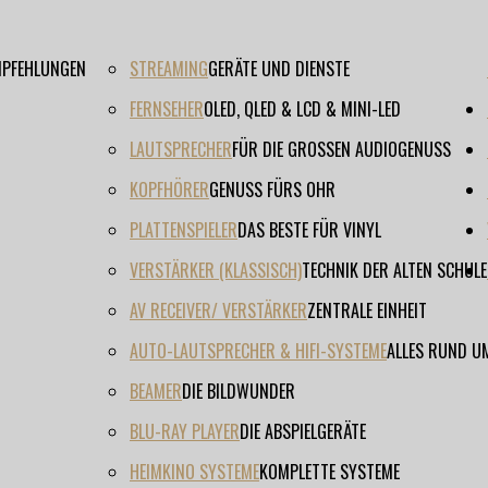
EMPFEHLUNGEN
STREAMING
GERÄTE UND DIENSTE
FERNSEHER
OLED, QLED & LCD & MINI-LED
LAUTSPRECHER
FÜR DIE GROSSEN AUDIOGENUSS
KOPFHÖRER
GENUSS FÜRS OHR
PLATTENSPIELER
DAS BESTE FÜR VINYL
VERSTÄRKER (KLASSISCH)
TECHNIK DER ALTEN SCHULE
AV RECEIVER/ VERSTÄRKER
ZENTRALE EINHEIT
AUTO-LAUTSPRECHER & HIFI-SYSTEME
ALLES RUND U
BEAMER
DIE BILDWUNDER
BLU-RAY PLAYER
DIE ABSPIELGERÄTE
HEIMKINO SYSTEME
KOMPLETTE SYSTEME