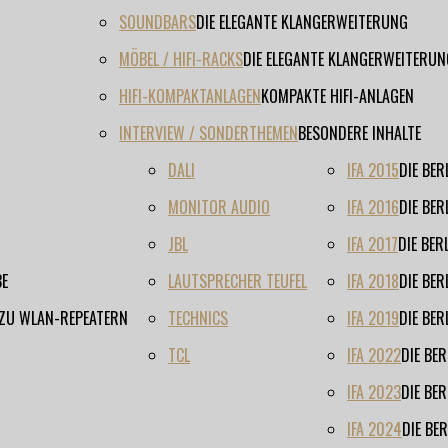
SOUNDBARS
DIE ELEGANTE KLANGERWEITERUNG
MÖBEL / HIFI-RACKS
DIE ELEGANTE KLANGERWEITERUN
HIFI-KOMPAKTANLAGEN
KOMPAKTE HIFI-ANLAGEN
INTERVIEW / SONDERTHEMEN
BESONDERE INHALTE
DALI
IFA 2015
DIE BE
MONITOR AUDIO
IFA 2016
DIE BE
JBL
IFA 2017
DIE BE
BE
LAUTSPRECHER TEUFEL
IFA 2018
DIE BE
 ZU WLAN-REPEATERN
TECHNICS
IFA 2019
DIE BE
TCL
IFA 2022
DIE BE
IFA 2023
DIE BE
IFA 2024
DIE BE