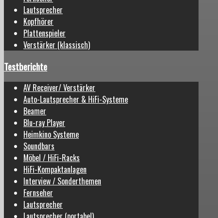
Lautsprecher
Kopfhörer
Plattenspieler
Verstärker (klassisch)
Testberichte
AV Receiver/ Verstärker
Auto-Lautsprecher & HiFi-Systeme
Beamer
Blu-ray Player
Heimkino Systeme
Soundbars
Möbel / HiFi-Racks
HiFi-Kompaktanlagen
Interview / Sonderthemen
Fernseher
Lautsprecher
Lautsprecher (portabel)