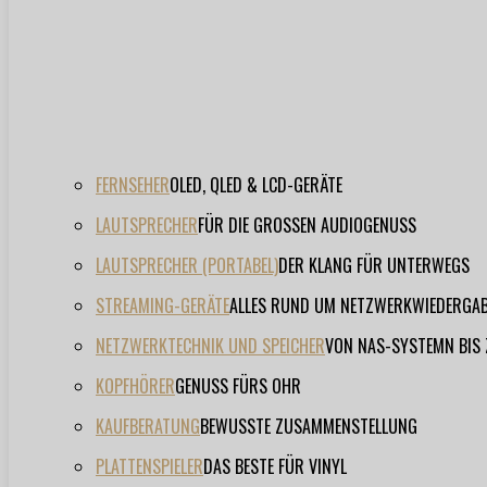
FERNSEHER
OLED, QLED & LCD-GERÄTE
LAUTSPRECHER
FÜR DIE GROSSEN AUDIOGENUSS
LAUTSPRECHER (PORTABEL)
DER KLANG FÜR UNTERWEGS
STREAMING-GERÄTE
ALLES RUND UM NETZWERKWIEDERGA
NETZWERKTECHNIK UND SPEICHER
VON NAS-SYSTEMN BIS
KOPFHÖRER
GENUSS FÜRS OHR
KAUFBERATUNG
BEWUSSTE ZUSAMMENSTELLUNG
PLATTENSPIELER
DAS BESTE FÜR VINYL