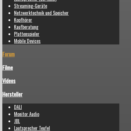
Streaming-Geräte
Netzwerktechnik und Speicher
Kopfhörer
Kaufberatung
Plattenspieler
Mobile Devices
Forum
Filme
Videos
Hersteller
DALI
Monitor Audio
JBL
Lautsprecher Teufel