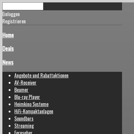
Einloggen
Registrieren
Home
Deals
News
Angebote und Rabattaktionen
AV-Receiver
Beamer
Blu-ray Player
Heimkino Systeme
HiFi-Kompaktanlagen
Soundbars
Streaming
Fernseher