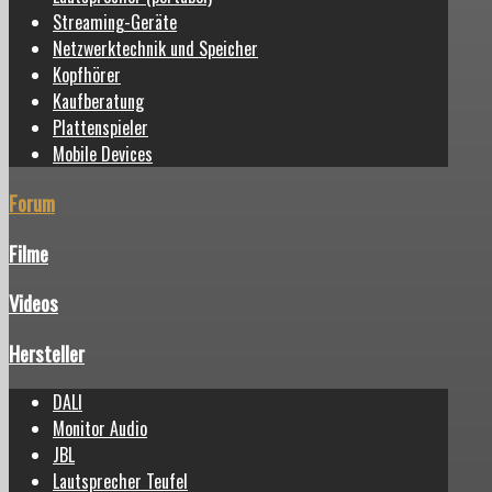
Streaming-Geräte
Netzwerktechnik und Speicher
Kopfhörer
Kaufberatung
Plattenspieler
Mobile Devices
Forum
Filme
Videos
Hersteller
DALI
Monitor Audio
JBL
Lautsprecher Teufel