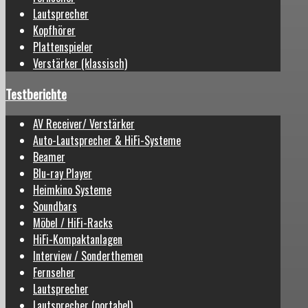
Lautsprecher
Kopfhörer
Plattenspieler
Verstärker (klassisch)
Testberichte
AV Receiver/ Verstärker
Auto-Lautsprecher & HiFi-Systeme
Beamer
Blu-ray Player
Heimkino Systeme
Soundbars
Möbel / HiFi-Racks
HiFi-Kompaktanlagen
Interview / Sonderthemen
Fernseher
Lautsprecher
Lautsprecher (portabel)