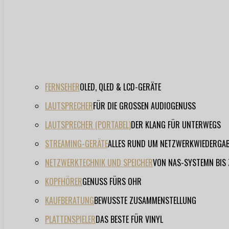
FERNSEHER
OLED, QLED & LCD-GERÄTE
LAUTSPRECHER
FÜR DIE GROSSEN AUDIOGENUSS
LAUTSPRECHER (PORTABEL)
DER KLANG FÜR UNTERWEGS
STREAMING-GERÄTE
ALLES RUND UM NETZWERKWIEDERGA
NETZWERKTECHNIK UND SPEICHER
VON NAS-SYSTEMN BIS
KOPFHÖRER
GENUSS FÜRS OHR
KAUFBERATUNG
BEWUSSTE ZUSAMMENSTELLUNG
PLATTENSPIELER
DAS BESTE FÜR VINYL