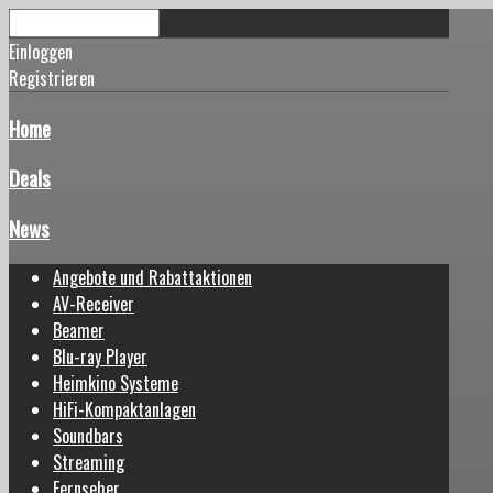
Einloggen
Registrieren
Home
Deals
News
Angebote und Rabattaktionen
AV-Receiver
Beamer
Blu-ray Player
Heimkino Systeme
HiFi-Kompaktanlagen
Soundbars
Streaming
Fernseher