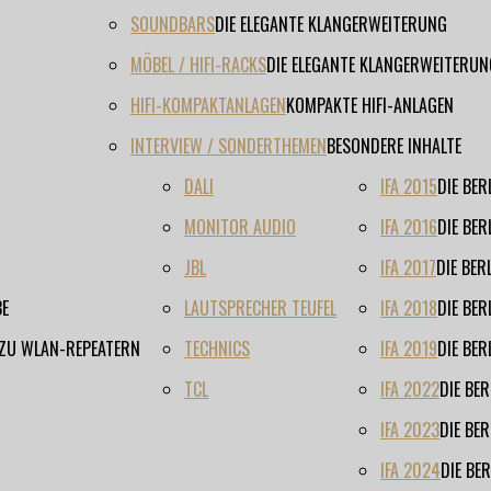
SOUNDBARS
DIE ELEGANTE KLANGERWEITERUNG
MÖBEL / HIFI-RACKS
DIE ELEGANTE KLANGERWEITERUN
HIFI-KOMPAKTANLAGEN
KOMPAKTE HIFI-ANLAGEN
INTERVIEW / SONDERTHEMEN
BESONDERE INHALTE
DALI
IFA 2015
DIE BE
MONITOR AUDIO
IFA 2016
DIE BE
JBL
IFA 2017
DIE BE
BE
LAUTSPRECHER TEUFEL
IFA 2018
DIE BE
 ZU WLAN-REPEATERN
TECHNICS
IFA 2019
DIE BE
TCL
IFA 2022
DIE BE
IFA 2023
DIE BE
IFA 2024
DIE BE