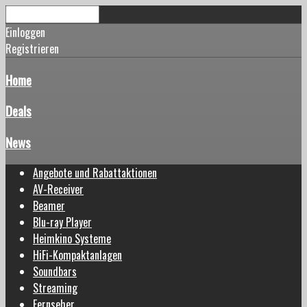
Einloggen
Registrieren
Home
Deals
News
Angebote und Rabattaktionen
AV-Receiver
Beamer
Blu-ray Player
Heimkino Systeme
HiFi-Kompaktanlagen
Soundbars
Streaming
Fernseher