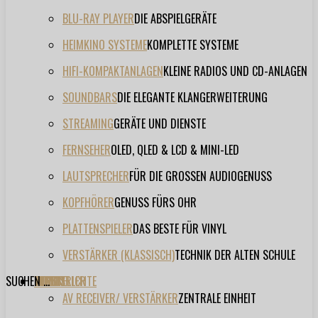
BLU-RAY PLAYER
DIE ABSPIELGERÄTE
HEIMKINO SYSTEME
KOMPLETTE SYSTEME
HIFI-KOMPAKTANLAGEN
KLEINE RADIOS UND CD-ANLAGEN
SOUNDBARS
DIE ELEGANTE KLANGERWEITERUNG
STREAMING
GERÄTE UND DIENSTE
FERNSEHER
OLED, QLED & LCD & MINI-LED
LAUTSPRECHER
FÜR DIE GROSSEN AUDIOGENUSS
KOPFHÖRER
GENUSS FÜRS OHR
PLATTENSPIELER
DAS BESTE FÜR VINYL
VERSTÄRKER (KLASSISCH)
TECHNIK DER ALTEN SCHULE
SUCHEN ...
TESTBERICHTE
FORUM
FILME
VIDEOS
HERSTELLER
EVENT
AV RECEIVER/ VERSTÄRKER
ZENTRALE EINHEIT