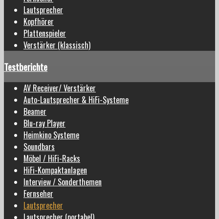
Lautsprecher
Kopfhörer
Plattenspieler
Verstärker (klassisch)
Testberichte
AV Receiver/ Verstärker
Auto-Lautsprecher & HiFi-Systeme
Beamer
Blu-ray Player
Heimkino Systeme
Soundbars
Möbel / HiFi-Racks
HiFi-Kompaktanlagen
Interview / Sonderthemen
Fernseher
Lautsprecher
Lautsprecher (portabel)