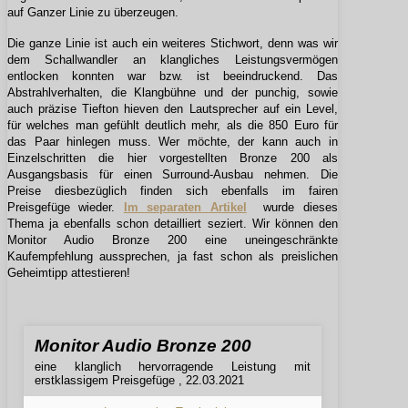
auf Ganzer Linie zu überzeugen.
Die ganze Linie ist auch ein weiteres Stichwort, denn was wir
dem Schallwandler an klangliches Leistungsvermögen
entlocken konnten war bzw. ist beeindruckend. Das
Abstrahlverhalten, die Klangbühne und der punchig, sowie
auch präzise Tiefton hieven den Lautsprecher auf ein Level,
für welches man gefühlt deutlich mehr, als die 850 Euro für
das Paar hinlegen muss. Wer möchte, der kann auch in
Einzelschritten die hier vorgestellten Bronze 200 als
Ausgangsbasis für einen Surround-Ausbau nehmen. Die
Preise diesbezüglich finden sich ebenfalls im fairen
Preisgefüge wieder.
Im separaten Artikel
wurde dieses
Thema ja ebenfalls schon detailliert seziert. Wir können den
Monitor Audio Bronze 200 eine uneingeschränkte
Kaufempfehlung aussprechen, ja fast schon als preislichen
Geheimtipp attestieren!
Monitor Audio Bronze 200
eine klanglich hervorragende Leistung mit
erstklassigem Preisgefüge , 22.03.2021