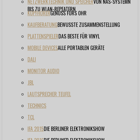
NETZWERKTECHNIK UND SPEICHER
VON NAS-SYSTEMN
BIS ZU WLAN-REPEATERN
KOPFHÖRER
GENUSS FÜRS OHR
KAUFBERATUNG
BEWUSSTE ZUSAMMENSTELLUNG
PLATTENSPIELER
DAS BESTE FÜR VINYL
MOBILE DEVICES
ALLE PORTABLEN GERÄTE
DALI
MONITOR AUDIO
JBL
LAUTSPRECHER TEUFEL
TECHNICS
TCL
IFA 2015
DIE BERLINER ELEKTRONIKSHOW