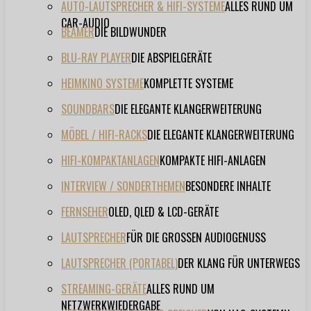
AUTO-LAUTSPRECHER & HIFI-SYSTEME
ALLES RUND UM
CAR-AUDIO
BEAMER
DIE BILDWUNDER
BLU-RAY PLAYER
DIE ABSPIELGERÄTE
HEIMKINO SYSTEME
KOMPLETTE SYSTEME
SOUNDBARS
DIE ELEGANTE KLANGERWEITERUNG
MÖBEL / HIFI-RACKS
DIE ELEGANTE KLANGERWEITERUNG
HIFI-KOMPAKTANLAGEN
KOMPAKTE HIFI-ANLAGEN
INTERVIEW / SONDERTHEMEN
BESONDERE INHALTE
FERNSEHER
OLED, QLED & LCD-GERÄTE
LAUTSPRECHER
FÜR DIE GROSSEN AUDIOGENUSS
LAUTSPRECHER (PORTABEL)
DER KLANG FÜR UNTERWEGS
STREAMING-GERÄTE
ALLES RUND UM
NETZWERKWIEDERGABE