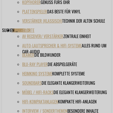
KOPFHÖRER
GENUSS FÜRS OHR
PLATTENSPIELER
DAS BESTE FÜR VINYL
VERSTÄRKER (KLASSISCH)
TECHNIK DER ALTEN SCHULE
SUCHEN ...
TESTBERICHTE
FORUM
FILME
VIDEOS
HERSTELLER
EVENT
AV RECEIVER/ VERSTÄRKER
ZENTRALE EINHEIT
AUTO-LAUTSPRECHER & HIFI-SYSTEME
ALLES RUND UM
CAR-AUDIO
BEAMER
DIE BILDWUNDER
BLU-RAY PLAYER
DIE ABSPIELGERÄTE
HEIMKINO SYSTEME
KOMPLETTE SYSTEME
SOUNDBARS
DIE ELEGANTE KLANGERWEITERUNG
MÖBEL / HIFI-RACKS
DIE ELEGANTE KLANGERWEITERUNG
HIFI-KOMPAKTANLAGEN
KOMPAKTE HIFI-ANLAGEN
INTERVIEW / SONDERTHEMEN
BESONDERE INHALTE