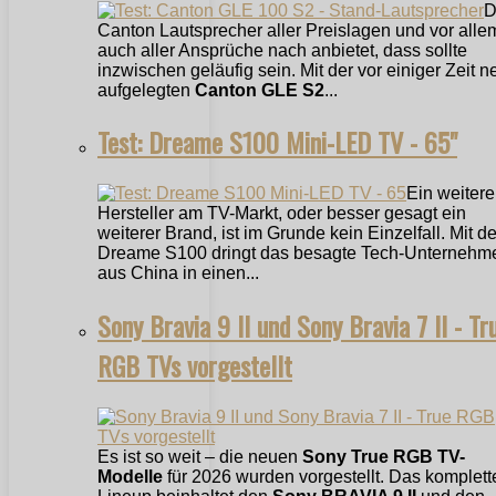
D
Canton Lautsprecher aller Preislagen und vor alle
auch aller Ansprüche nach anbietet, dass sollte
inzwischen geläufig sein. Mit der vor einiger Zeit n
aufgelegten
Canton GLE S2
...
Test: Dreame S100 Mini-LED TV - 65"
Ein weitere
Hersteller am TV-Markt, oder besser gesagt ein
weiterer Brand, ist im Grunde kein Einzelfall. Mit 
Dreame S100 dringt das besagte Tech-Unternehm
aus China in einen...
Sony Bravia 9 II und Sony Bravia 7 II - Tr
RGB TVs vorgestellt
Es ist so weit – die neuen
Sony True RGB TV-
Modelle
für 2026 wurden vorgestellt. Das komplett