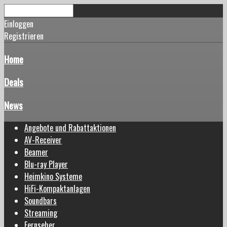
Einloggen
Registrieren
Home
Deals
News
Angebote und Rabattaktionen
AV-Receiver
Beamer
Blu-ray Player
Heimkino Systeme
HiFi-Kompaktanlagen
Soundbars
Streaming
Fernseher