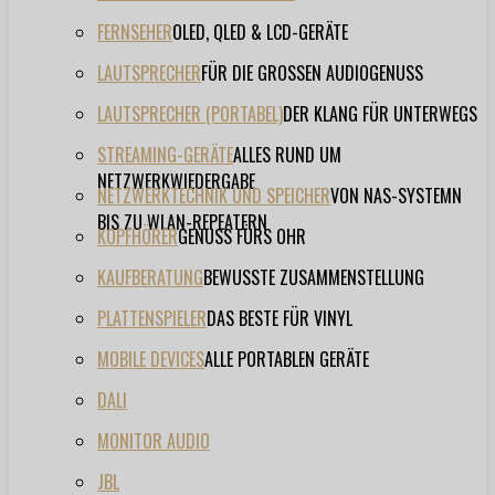
FERNSEHER
OLED, QLED & LCD-GERÄTE
LAUTSPRECHER
FÜR DIE GROSSEN AUDIOGENUSS
LAUTSPRECHER (PORTABEL)
DER KLANG FÜR UNTERWEGS
STREAMING-GERÄTE
ALLES RUND UM
NETZWERKWIEDERGABE
NETZWERKTECHNIK UND SPEICHER
VON NAS-SYSTEMN
BIS ZU WLAN-REPEATERN
KOPFHÖRER
GENUSS FÜRS OHR
KAUFBERATUNG
BEWUSSTE ZUSAMMENSTELLUNG
PLATTENSPIELER
DAS BESTE FÜR VINYL
MOBILE DEVICES
ALLE PORTABLEN GERÄTE
DALI
MONITOR AUDIO
JBL