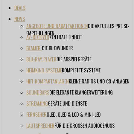
DEALS
NEWS
ANGEBOTE UND RABATTAKTIONEN
DIE AKTUELLES PREISE-
EMPFEHLUNGEN
AV-RECEIVER
ZENTRALE EINHEIT
BEAMER
DIE BILDWUNDER
BLU-RAY PLAYER
DIE ABSPIELGERÄTE
HEIMKINO SYSTEME
KOMPLETTE SYSTEME
HIFI-KOMPAKTANLAGEN
KLEINE RADIOS UND CD-ANLAGEN
SOUNDBARS
DIE ELEGANTE KLANGERWEITERUNG
STREAMING
GERÄTE UND DIENSTE
FERNSEHER
OLED, QLED & LCD & MINI-LED
LAUTSPRECHER
FÜR DIE GROSSEN AUDIOGENUSS