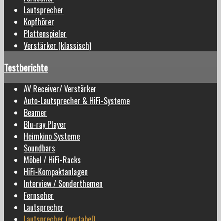
Lautsprecher
Kopfhörer
Plattenspieler
Verstärker (klassisch)
Testberichte
AV Receiver/ Verstärker
Auto-Lautsprecher & HiFi-Systeme
Beamer
Blu-ray Player
Heimkino Systeme
Soundbars
Möbel / HiFi-Racks
HiFi-Kompaktanlagen
Interview / Sonderthemen
Fernseher
Lautsprecher
Lautsprecher (portabel)