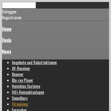
Einloggen
Registrieren
Home
Deals
News
Angebote und Rabattaktionen
AV-Receiver
Beamer
Blu-ray Player
Heimkino Systeme
HiFi-Kompaktanlagen
Soundbars
Streaming
Fernseher