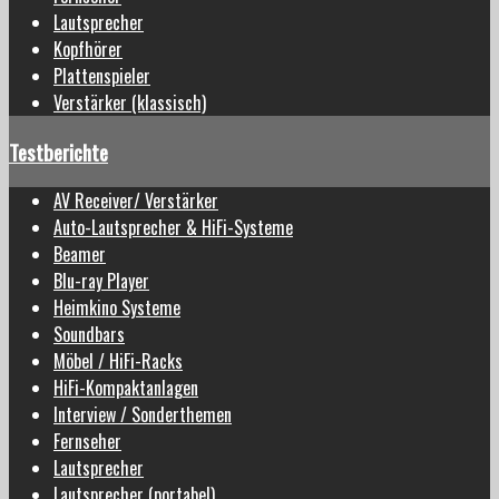
Lautsprecher
Kopfhörer
Plattenspieler
Verstärker (klassisch)
Testberichte
AV Receiver/ Verstärker
Auto-Lautsprecher & HiFi-Systeme
Beamer
Blu-ray Player
Heimkino Systeme
Soundbars
Möbel / HiFi-Racks
HiFi-Kompaktanlagen
Interview / Sonderthemen
Fernseher
Lautsprecher
Lautsprecher (portabel)