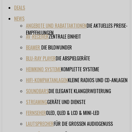
DEALS
NEWS
ANGEBOTE UND RABATTAKTIONEN
DIE AKTUELLES PREISE-
EMPFEHLUNGEN
AV-RECEIVER
ZENTRALE EINHEIT
BEAMER
DIE BILDWUNDER
BLU-RAY PLAYER
DIE ABSPIELGERÄTE
HEIMKINO SYSTEME
KOMPLETTE SYSTEME
HIFI-KOMPAKTANLAGEN
KLEINE RADIOS UND CD-ANLAGEN
SOUNDBARS
DIE ELEGANTE KLANGERWEITERUNG
STREAMING
GERÄTE UND DIENSTE
FERNSEHER
OLED, QLED & LCD & MINI-LED
LAUTSPRECHER
FÜR DIE GROSSEN AUDIOGENUSS