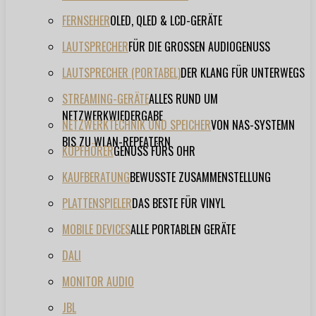
FERNSEHER
OLED, QLED & LCD-GERÄTE
LAUTSPRECHER
FÜR DIE GROSSEN AUDIOGENUSS
LAUTSPRECHER (PORTABEL)
DER KLANG FÜR UNTERWEGS
STREAMING-GERÄTE
ALLES RUND UM
NETZWERKWIEDERGABE
NETZWERKTECHNIK UND SPEICHER
VON NAS-SYSTEMN
BIS ZU WLAN-REPEATERN
KOPFHÖRER
GENUSS FÜRS OHR
KAUFBERATUNG
BEWUSSTE ZUSAMMENSTELLUNG
PLATTENSPIELER
DAS BESTE FÜR VINYL
MOBILE DEVICES
ALLE PORTABLEN GERÄTE
DALI
MONITOR AUDIO
JBL