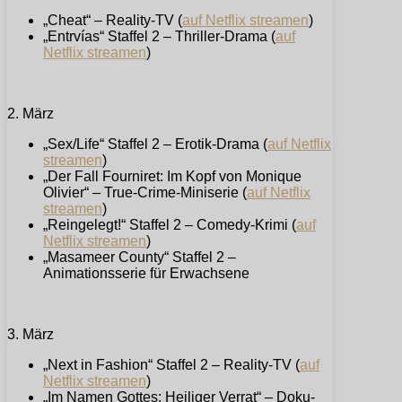
„Cheat“ – Reality-TV (
auf Netflix streamen
)
„Entrvías“ Staffel 2 – Thriller-Drama (
auf
Netflix streamen
)
2. März
„Sex/Life“ Staffel 2 – Erotik-Drama (
auf Netflix
streamen
)
„Der Fall Fourniret: Im Kopf von Monique
Olivier“ – True-Crime-Miniserie (
auf Netflix
streamen
)
„Reingelegt!“ Staffel 2 – Comedy-Krimi (
auf
Netflix streamen
)
„Masameer County“ Staffel 2 –
Animationsserie für Erwachsene
3. März
„Next in Fashion“ Staffel 2 – Reality-TV (
auf
Netflix streamen
)
„Im Namen Gottes: Heiliger Verrat“ – Doku-