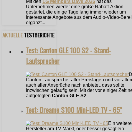
Mit den
LG Members Days 2026
hat das
Unternehmen wieder eine große Rabatt-Aktion
gestartet, die einige Tage lang immer wieder um
interessante Angebote aus dem Audio-Video-Bere
ergänzt...
AKTUELLE
TESTBERICHTE
Test: Canton GLE 100 S2 - Stand-
Lautsprecher
D
Canton Lautsprecher aller Preislagen und vor alle
auch aller Ansprüche nach anbietet, dass sollte
inzwischen geläufig sein. Mit der vor einiger Zeit n
aufgelegten
Canton GLE S2
...
Test: Dreame S100 Mini-LED TV - 65"
Ein weitere
Hersteller am TV-Markt, oder besser gesagt ein