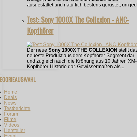
ausgestattet und natürlich bestens gerüstet, um jede
Test: Sony 1000X The Collexion - ANC-
Kopfhörer
Der neue
Sony 1000X THE COLLEXION
stellt da
neueste Produkt aus dem Kopfhörer-Segment dar
und zugleich auch die Krönung aus 10 Jahren XM-
Kopfhörer-Historie dar. Gewissermaßen als...
TEGORIEAUSWAHL
Home
Deals
News
Testberichte
Forum
Filme
Videos
Hersteller
Event