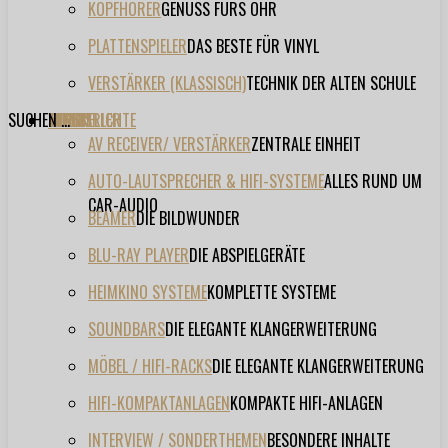
KOPFHÖRER
GENUSS FÜRS OHR
PLATTENSPIELER
DAS BESTE FÜR VINYL
VERSTÄRKER (KLASSISCH)
TECHNIK DER ALTEN SCHULE
SUCHEN ...
TESTBERICHTE
FORUM
FILME
VIDEOS
HERSTELLER
EVENT
AV RECEIVER/ VERSTÄRKER
ZENTRALE EINHEIT
AUTO-LAUTSPRECHER & HIFI-SYSTEME
ALLES RUND UM
CAR-AUDIO
BEAMER
DIE BILDWUNDER
BLU-RAY PLAYER
DIE ABSPIELGERÄTE
HEIMKINO SYSTEME
KOMPLETTE SYSTEME
SOUNDBARS
DIE ELEGANTE KLANGERWEITERUNG
MÖBEL / HIFI-RACKS
DIE ELEGANTE KLANGERWEITERUNG
HIFI-KOMPAKTANLAGEN
KOMPAKTE HIFI-ANLAGEN
INTERVIEW / SONDERTHEMEN
BESONDERE INHALTE