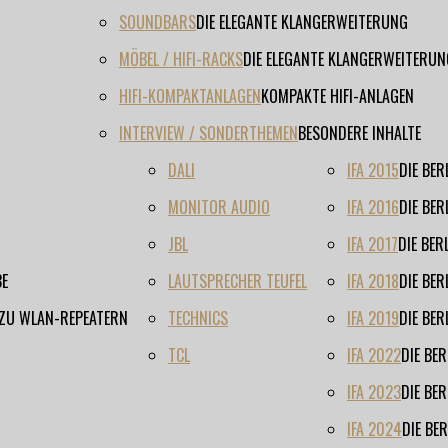
SOUNDBARS
DIE ELEGANTE KLANGERWEITERUNG
MÖBEL / HIFI-RACKS
DIE ELEGANTE KLANGERWEITERUN
HIFI-KOMPAKTANLAGEN
KOMPAKTE HIFI-ANLAGEN
INTERVIEW / SONDERTHEMEN
BESONDERE INHALTE
DALI
IFA 2015
DIE BE
MONITOR AUDIO
IFA 2016
DIE BE
JBL
IFA 2017
DIE BE
BE
LAUTSPRECHER TEUFEL
IFA 2018
DIE BE
 ZU WLAN-REPEATERN
TECHNICS
IFA 2019
DIE BE
TCL
IFA 2022
DIE BE
IFA 2023
DIE BE
IFA 2024
DIE BE