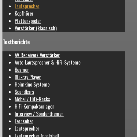
Lautsprecher
Kopfhörer
Plattenspieler
Verstärker (klassisch)
Testberichte
AV Receiver/ Verstärker
Auto-Lautsprecher & HiFi-Systeme
Beamer
Blu-ray Player
Heimkino Systeme
Soundbars
Möbel / HiFi-Racks
HiFi-Kompaktanlagen
Interview / Sonderthemen
Fernseher
Lautsprecher
Lautsprecher (portabel)