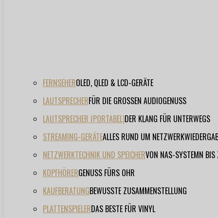
FERNSEHER
OLED, QLED & LCD-GERÄTE
LAUTSPRECHER
FÜR DIE GROSSEN AUDIOGENUSS
LAUTSPRECHER (PORTABEL)
DER KLANG FÜR UNTERWEGS
STREAMING-GERÄTE
ALLES RUND UM NETZWERKWIEDERGA
NETZWERKTECHNIK UND SPEICHER
VON NAS-SYSTEMN BIS
KOPFHÖRER
GENUSS FÜRS OHR
KAUFBERATUNG
BEWUSSTE ZUSAMMENSTELLUNG
PLATTENSPIELER
DAS BESTE FÜR VINYL