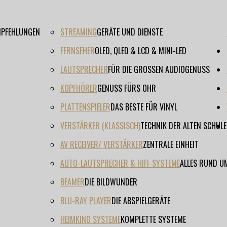
EMPFEHLUNGEN
STREAMING
GERÄTE UND DIENSTE
FERNSEHER
OLED, QLED & LCD & MINI-LED
LAUTSPRECHER
FÜR DIE GROSSEN AUDIOGENUSS
KOPFHÖRER
GENUSS FÜRS OHR
PLATTENSPIELER
DAS BESTE FÜR VINYL
VERSTÄRKER (KLASSISCH)
TECHNIK DER ALTEN SCHULE
AV RECEIVER/ VERSTÄRKER
ZENTRALE EINHEIT
AUTO-LAUTSPRECHER & HIFI-SYSTEME
ALLES RUND U
BEAMER
DIE BILDWUNDER
BLU-RAY PLAYER
DIE ABSPIELGERÄTE
HEIMKINO SYSTEME
KOMPLETTE SYSTEME