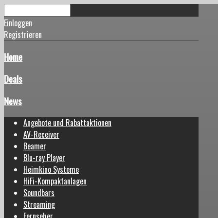
Einloggen
Registrieren
Home
Deals
News
Angebote und Rabattaktionen
AV-Receiver
Beamer
Blu-ray Player
Heimkino Systeme
HiFi-Kompaktanlagen
Soundbars
Streaming
Fernseher