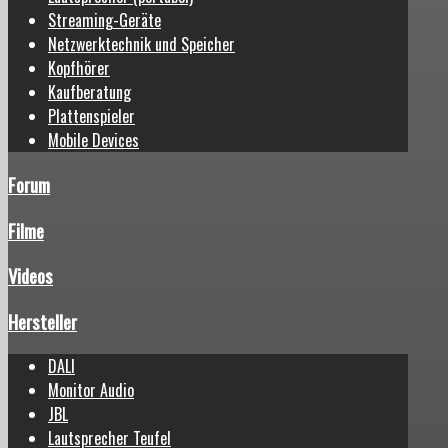
Streaming-Geräte
Netzwerktechnik und Speicher
Kopfhörer
Kaufberatung
Plattenspieler
Mobile Devices
Forum
Filme
Videos
Hersteller
DALI
Monitor Audio
JBL
Lautsprecher Teufel