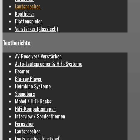
Lautsprecher
Kopfhörer
Plattenspieler
Verstärker (klassisch)
Testberichte
AV Receiver/ Verstärker
Auto-Lautsprecher & HiFi-Systeme
Beamer
Blu-ray Player
Heimkino Systeme
Soundbars
Möbel / HiFi-Racks
HiFi-Kompaktanlagen
Interview / Sonderthemen
Fernseher
Lautsprecher
Lautsprecher (portabel)