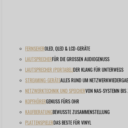
FERNSEHER
OLED, QLED & LCD-GERÄTE
LAUTSPRECHER
FÜR DIE GROSSEN AUDIOGENUSS
LAUTSPRECHER (PORTABEL)
DER KLANG FÜR UNTERWEGS
STREAMING-GERÄTE
ALLES RUND UM NETZWERKWIEDERGA
NETZWERKTECHNIK UND SPEICHER
VON NAS-SYSTEMN BIS
KOPFHÖRER
GENUSS FÜRS OHR
KAUFBERATUNG
BEWUSSTE ZUSAMMENSTELLUNG
PLATTENSPIELER
DAS BESTE FÜR VINYL