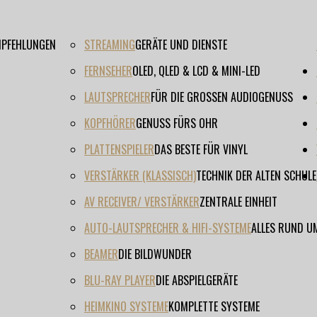
EMPFEHLUNGEN
STREAMING
GERÄTE UND DIENSTE
FERNSEHER
OLED, QLED & LCD & MINI-LED
LAUTSPRECHER
FÜR DIE GROSSEN AUDIOGENUSS
KOPFHÖRER
GENUSS FÜRS OHR
PLATTENSPIELER
DAS BESTE FÜR VINYL
VERSTÄRKER (KLASSISCH)
TECHNIK DER ALTEN SCHULE
AV RECEIVER/ VERSTÄRKER
ZENTRALE EINHEIT
AUTO-LAUTSPRECHER & HIFI-SYSTEME
ALLES RUND U
BEAMER
DIE BILDWUNDER
BLU-RAY PLAYER
DIE ABSPIELGERÄTE
HEIMKINO SYSTEME
KOMPLETTE SYSTEME