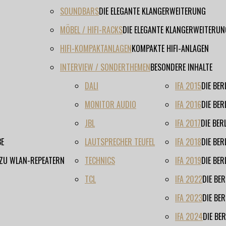
SOUNDBARS
DIE ELEGANTE KLANGERWEITERUNG
MÖBEL / HIFI-RACKS
DIE ELEGANTE KLANGERWEITERUN
HIFI-KOMPAKTANLAGEN
KOMPAKTE HIFI-ANLAGEN
INTERVIEW / SONDERTHEMEN
BESONDERE INHALTE
DALI
IFA 2015
DIE BE
MONITOR AUDIO
IFA 2016
DIE BE
JBL
IFA 2017
DIE BE
BE
LAUTSPRECHER TEUFEL
IFA 2018
DIE BE
 ZU WLAN-REPEATERN
TECHNICS
IFA 2019
DIE BE
TCL
IFA 2022
DIE BE
IFA 2023
DIE BE
IFA 2024
DIE BE