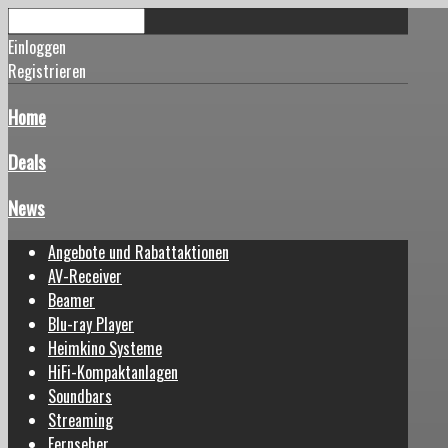
Einloggen
Registrieren
Home
Deals
News
Angebote und Rabattaktionen
AV-Receiver
Beamer
Blu-ray Player
Heimkino Systeme
HiFi-Kompaktanlagen
Soundbars
Streaming
Fernseher