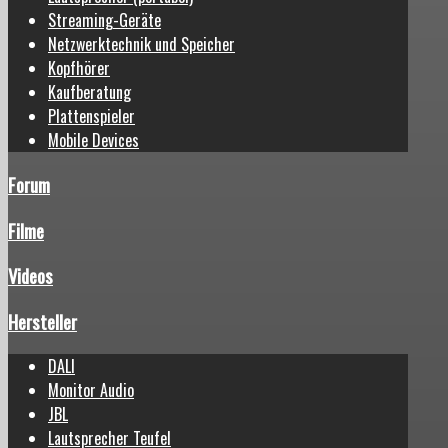
Streaming-Geräte
Netzwerktechnik und Speicher
Kopfhörer
Kaufberatung
Plattenspieler
Mobile Devices
Forum
Filme
Videos
Hersteller
DALI
Monitor Audio
JBL
Lautsprecher Teufel