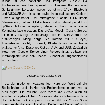
Bunde ist das handliche und kompakte Classic H4
Küchenradio, welches speziell für kleinere Küchen oder
Schlafzimmer konzipiert wurde. Es ist mit DAB+, Bluetooth
und AUX/USB-Anschlüssen sowie einem praktischen Küchen-
Timer ausgestattet. Der mittelgroße Classic C-D6 liefert
Stereosound, hat ein CD-Laufwerk und ist damit perfekt für
größere Räume ausgelegt, denn er kann eine kleine
Kompaktanlage ersetzen. Das größte Modell, Classic Stereo,
ist eine vollwertige Stereoanlage, die im Wohnzimmer für
erstklassigen Klang sorgt. Sie kommt mit CD-Player,
Internetradio, Spotify Connect, Bluetooth und einer Reihe
praktischer Anschlüsse wie Optical, AUX und USB. Zusätzlich
bietet der Classic Stereo einen Vorverstärker, sodass ein
Plattenspieler über den Phono/TT-Anschluss angeschlossen
werden kann.
Abbildung: Pure Classic C-D6
Trotz der modernen Features legt Pure viel Wert auf die
Bedienbarkeit und platziert alle Bedienelemente dort, wo es
Sinn ergibt. Die robuste Optik macht die Geräte auch zu
absolut alltagstauglichen Produkten, die sich harmonisch in
das Wohnkonzept integrieren lassen. Mit der Classic-Serie
unterstreicht der Hersteller, dass Design und Zweckmäßigkeit