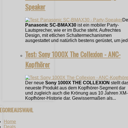
Speaker
De
Panasonic SC-BMAX30
ist ein mobiler Party-
Lautsprecher, wie er im Buche steht. Aufrechtes
Design, mit etlichen Schaltermechanismen
ausgestattet und natürlich bestens gerüstet, um jede
Test: Sony 1000X The Collexion - ANC-
Kopfhörer
Der neue
Sony 1000X THE COLLEXION
stellt da
neueste Produkt aus dem Kopfhörer-Segment dar
und zugleich auch die Krönung aus 10 Jahren XM-
Kopfhörer-Historie dar. Gewissermaßen als...
TEGORIEAUSWAHL
Home
Deals