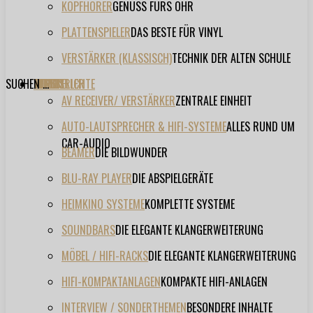
KOPFHÖRER
GENUSS FÜRS OHR
PLATTENSPIELER
DAS BESTE FÜR VINYL
VERSTÄRKER (KLASSISCH)
TECHNIK DER ALTEN SCHULE
SUCHEN ...
TESTBERICHTE
FORUM
FILME
VIDEOS
HERSTELLER
EVENT
AV RECEIVER/ VERSTÄRKER
ZENTRALE EINHEIT
AUTO-LAUTSPRECHER & HIFI-SYSTEME
ALLES RUND UM
CAR-AUDIO
BEAMER
DIE BILDWUNDER
BLU-RAY PLAYER
DIE ABSPIELGERÄTE
HEIMKINO SYSTEME
KOMPLETTE SYSTEME
SOUNDBARS
DIE ELEGANTE KLANGERWEITERUNG
MÖBEL / HIFI-RACKS
DIE ELEGANTE KLANGERWEITERUNG
HIFI-KOMPAKTANLAGEN
KOMPAKTE HIFI-ANLAGEN
INTERVIEW / SONDERTHEMEN
BESONDERE INHALTE