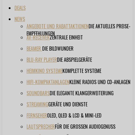
DEALS
NEWS
ANGEBOTE UND RABATTAKTIONEN
DIE AKTUELLES PREISE-
EMPFEHLUNGEN
AV-RECEIVER
ZENTRALE EINHEIT
BEAMER
DIE BILDWUNDER
BLU-RAY PLAYER
DIE ABSPIELGERÄTE
HEIMKINO SYSTEME
KOMPLETTE SYSTEME
HIFI-KOMPAKTANLAGEN
KLEINE RADIOS UND CD-ANLAGEN
SOUNDBARS
DIE ELEGANTE KLANGERWEITERUNG
STREAMING
GERÄTE UND DIENSTE
FERNSEHER
OLED, QLED & LCD & MINI-LED
LAUTSPRECHER
FÜR DIE GROSSEN AUDIOGENUSS