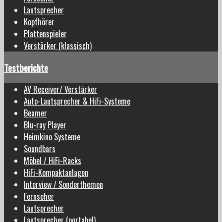
Lautsprecher
Kopfhörer
Plattenspieler
Verstärker (klassisch)
Testberichte
AV Receiver/ Verstärker
Auto-Lautsprecher & HiFi-Systeme
Beamer
Blu-ray Player
Heimkino Systeme
Soundbars
Möbel / HiFi-Racks
HiFi-Kompaktanlagen
Interview / Sonderthemen
Fernseher
Lautsprecher
Lautsprecher (portabel)