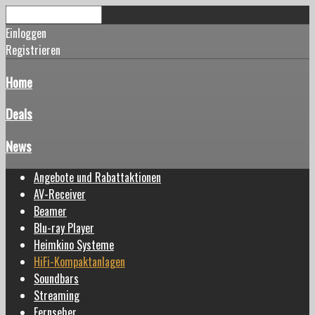
Einloggen
Registrieren
Home
Deals
News
Angebote und Rabattaktionen
AV-Receiver
Beamer
Blu-ray Player
Heimkino Systeme
HiFi-Kompaktanlagen
Soundbars
Streaming
Fernseher