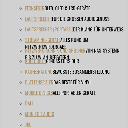
FERNSEHER
OLED, QLED & LCD-GERÄTE
LAUTSPRECHER
FÜR DIE GROSSEN AUDIOGENUSS
LAUTSPRECHER (PORTABEL)
DER KLANG FÜR UNTERWEGS
STREAMING-GERÄTE
ALLES RUND UM
NETZWERKWIEDERGABE
NETZWERKTECHNIK UND SPEICHER
VON NAS-SYSTEMN
BIS ZU WLAN-REPEATERN
KOPFHÖRER
GENUSS FÜRS OHR
KAUFBERATUNG
BEWUSSTE ZUSAMMENSTELLUNG
PLATTENSPIELER
DAS BESTE FÜR VINYL
MOBILE DEVICES
ALLE PORTABLEN GERÄTE
DALI
MONITOR AUDIO
JBL