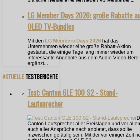
britische Hersteller einen neuen Vollverstärker,...
LG Member Days 2026: große Rabatte a
OLED TV-Bundles
Mit den
LG Members Days 2026
hat das
Unternehmen wieder eine große Rabatt-Aktion
gestartet, die einige Tage lang immer wieder um
interessante Angebote aus dem Audio-Video-Bere
ergänzt...
AKTUELLE
TESTBERICHTE
Test: Canton GLE 100 S2 - Stand-
Lautsprecher
D
Canton Lautsprecher aller Preislagen und vor alle
auch aller Ansprüche nach anbietet, dass sollte
inzwischen geläufig sein. Mit der vor einiger Zeit n