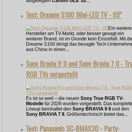
aufgelegten
Canton GLE S2
...
Test: Dreame S100 Mini-LED TV - 65"
Ein weitere
Hersteller am TV-Markt, oder besser gesagt ein
weiterer Brand, ist im Grunde kein Einzelfall. Mit 
Dreame S100 dringt das besagte Tech-Unternehm
aus China in einen...
Sony Bravia 9 II und Sony Bravia 7 II - Tr
RGB TVs vorgestellt
Es ist so weit – die neuen
Sony True RGB TV-
Modelle
für 2026 wurden vorgestellt. Das komplett
Lineup beinhaltet den
Sony BRAVIA 9 II
und den
Sony BRAVIA 7 II
. Größentechnisch bietet das...
Test: Panasonic SC-BMAX30 - Party-