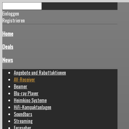
Einloggen
Registrieren
Home
Deals
News
Angebote und Rabattaktionen
AV-Receiver
Beamer
Blu-ray Player
Heimkino Systeme
HiFi-Kompaktanlagen
Soundbars
Streaming
Fernseher