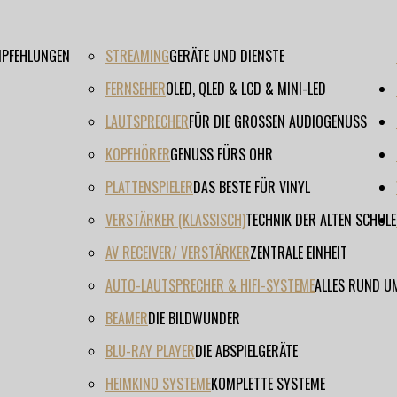
EMPFEHLUNGEN
STREAMING
GERÄTE UND DIENSTE
FERNSEHER
OLED, QLED & LCD & MINI-LED
LAUTSPRECHER
FÜR DIE GROSSEN AUDIOGENUSS
KOPFHÖRER
GENUSS FÜRS OHR
PLATTENSPIELER
DAS BESTE FÜR VINYL
VERSTÄRKER (KLASSISCH)
TECHNIK DER ALTEN SCHULE
AV RECEIVER/ VERSTÄRKER
ZENTRALE EINHEIT
AUTO-LAUTSPRECHER & HIFI-SYSTEME
ALLES RUND U
BEAMER
DIE BILDWUNDER
BLU-RAY PLAYER
DIE ABSPIELGERÄTE
HEIMKINO SYSTEME
KOMPLETTE SYSTEME