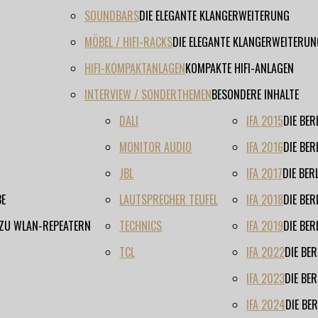
SOUNDBARS
DIE ELEGANTE KLANGERWEITERUNG
MÖBEL / HIFI-RACKS
DIE ELEGANTE KLANGERWEITERUN
HIFI-KOMPAKTANLAGEN
KOMPAKTE HIFI-ANLAGEN
INTERVIEW / SONDERTHEMEN
BESONDERE INHALTE
DALI
IFA 2015
DIE BE
MONITOR AUDIO
IFA 2016
DIE BE
JBL
IFA 2017
DIE BE
BE
LAUTSPRECHER TEUFEL
IFA 2018
DIE BE
 ZU WLAN-REPEATERN
TECHNICS
IFA 2019
DIE BE
TCL
IFA 2022
DIE BE
IFA 2023
DIE BE
IFA 2024
DIE BE