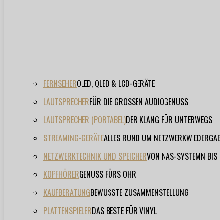
FERNSEHER
OLED, QLED & LCD-GERÄTE
LAUTSPRECHER
FÜR DIE GROSSEN AUDIOGENUSS
LAUTSPRECHER (PORTABEL)
DER KLANG FÜR UNTERWEGS
STREAMING-GERÄTE
ALLES RUND UM NETZWERKWIEDERGA
NETZWERKTECHNIK UND SPEICHER
VON NAS-SYSTEMN BIS
KOPFHÖRER
GENUSS FÜRS OHR
KAUFBERATUNG
BEWUSSTE ZUSAMMENSTELLUNG
PLATTENSPIELER
DAS BESTE FÜR VINYL