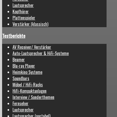
Lautsprecher
Kopfhörer
Plattenspieler
Verstärker (klassisch)
Testberichte
AV Receiver/ Verstärker
Auto-Lautsprecher & HiFi-Systeme
Beamer
Blu-ray Player
Heimkino Systeme
Soundbars
Möbel / HiFi-Racks
HiFi-Kompaktanlagen
Interview / Sonderthemen
Fernseher
Lautsprecher
Lautsprecher (portabel)