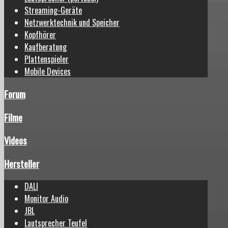
Streaming-Geräte
Netzwerktechnik und Speicher
Kopfhörer
Kaufberatung
Plattenspieler
Mobile Devices
Forum
Filme
Videos
Hersteller
DALI
Monitor Audio
JBL
Lautsprecher Teufel