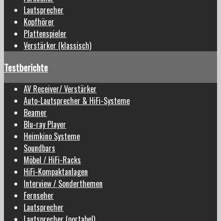
Lautsprecher
Kopfhörer
Plattenspieler
Verstärker (klassisch)
Testberichte
AV Receiver/ Verstärker
Auto-Lautsprecher & HiFi-Systeme
Beamer
Blu-ray Player
Heimkino Systeme
Soundbars
Möbel / HiFi-Racks
HiFi-Kompaktanlagen
Interview / Sonderthemen
Fernseher
Lautsprecher
Lautsprecher (portabel)