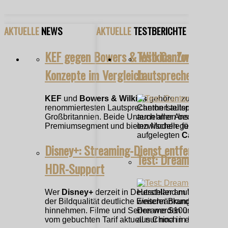
AKTUELLE
NEWS
AKTUELLE
TESTBERICHTE
KEF gegen Bowers & Wilkins: Zwei HiFi-
Test: Canton GLE 10
Konzepte im Vergleich
Lautsprecher
KEF
und
Bowers & Wilkins
gehören zu den
renommiertesten Lautsprecherherstellern aus
Canton Lautsprecher alle
Großbritannien. Beide Unternehmen bedienen das
auch aller Ansprüche nach
Premiumsegment und bieten Modelle für klassische
inzwischen geläufig sein.
aufgelegten
Canton GLE
Disney+: Streaming-Dienst entfernt 4K- 
Test: Dreame S100 M
HDR-Support
Wer
Disney+
derzeit in Deutschland nutzt, muss b
Hersteller am TV-Markt, 
der Bildqualität deutliche Einschränkungen
weiterer Brand, ist im Gr
hinnehmen. Filme und Serien werden unabhängig
Dreame S100 dringt das
vom gebuchten Tarif aktuell nur noch in Full HD...
aus China in einen...