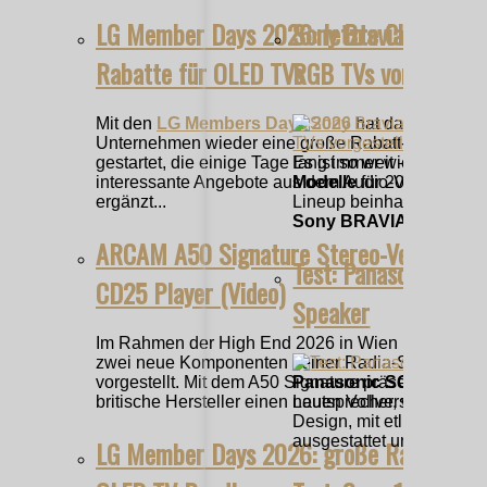
LG Member Days 2026: letzte Chance au
Sony Bravia 9 II und 
Rabatte für OLED TVs
RGB TVs vorgestellt
Mit den
LG Members Days 2026
hat das
Unternehmen wieder eine große Rabatt-Aktion
gestartet, die einige Tage lang immer wieder um
Es ist so weit – die neue
interessante Angebote aus dem Audio-Video-Bere
Modelle
für 2026 wurden 
ergänzt...
Lineup beinhaltet den
So
Sony BRAVIA 7 II
. Größe
ARCAM A50 Signature Stereo-Verstärker
Test: Panasonic SC-
CD25 Player (Video)
Speaker
Im Rahmen der High End 2026 in Wien hat ARCA
zwei neue Komponenten seiner Radia-Serie
vorgestellt. Mit dem A50 Signature präsentiert der
Panasonic SC-BMAX3
britische Hersteller einen neuen Vollverstärker,...
Lautsprecher, wie er im B
Design, mit etlichen Sc
ausgestattet und natürlic
LG Member Days 2026: große Rabatte a