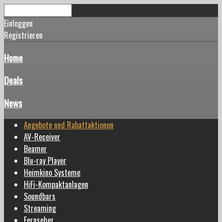
Einloggen
Registrieren
Home
Deals
News
Angebote und Rabattaktionen
AV-Receiver
Beamer
Blu-ray Player
Heimkino Systeme
HiFi-Kompaktanlagen
Soundbars
Streaming
Fernseher