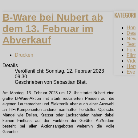
KATEGORI
B-Ware bei Nubert ab
dem 13. Februar im
Hom
Deal
Abverkauf
New
Testb
Foru
Drucken
Film
Vide
Details
Herst
Veröffentlicht: Sonntag, 12. Februar 2023
Even
09:30
Geschrieben von Sebastian Blatt
Am Montag, 13. Februar 2023 um 12 Uhr startet Nubert eine
große B-Ware-Aktion mit stark reduzierten Preisen auf die
eigenen Lautsprecher und Elektronik aber auch einer Auswahl
an HiFi-Komponenten anderer namhafter Hersteller. Optische
Mängel wie Dellen, Kratzer oder Lackschäden haben dabei
keinen Einfluss auf die Funktion der Geräte. Außerdem
besteht bei allen Aktionsangeboten weiterhin die volle
Garantie.