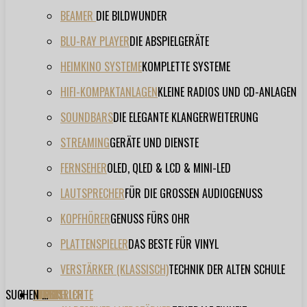
BEAMER
DIE BILDWUNDER
BLU-RAY PLAYER
DIE ABSPIELGERÄTE
HEIMKINO SYSTEME
KOMPLETTE SYSTEME
HIFI-KOMPAKTANLAGEN
KLEINE RADIOS UND CD-ANLAGEN
SOUNDBARS
DIE ELEGANTE KLANGERWEITERUNG
STREAMING
GERÄTE UND DIENSTE
FERNSEHER
OLED, QLED & LCD & MINI-LED
LAUTSPRECHER
FÜR DIE GROSSEN AUDIOGENUSS
KOPFHÖRER
GENUSS FÜRS OHR
PLATTENSPIELER
DAS BESTE FÜR VINYL
VERSTÄRKER (KLASSISCH)
TECHNIK DER ALTEN SCHULE
SUCHEN ...
TESTBERICHTE
FORUM
FILME
VIDEOS
HERSTELLER
EVENT