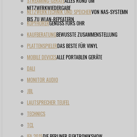
STREAMING-GERÄTE
ALLES RUND UM
NETZWERKWIEDERGABE
NETZWERKTECHNIK UND SPEICHER
VON NAS-SYSTEMN
BIS ZU WLAN-REPEATERN
KOPFHÖRER
GENUSS FÜRS OHR
KAUFBERATUNG
BEWUSSTE ZUSAMMENSTELLUNG
PLATTENSPIELER
DAS BESTE FÜR VINYL
MOBILE DEVICES
ALLE PORTABLEN GERÄTE
DALI
MONITOR AUDIO
JBL
LAUTSPRECHER TEUFEL
TECHNICS
TCL
IFA 2015
DIE BERLINER ELEKTRONIKSHOW