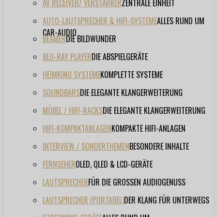
AV RECEIVER/ VERSTÄRKER
ZENTRALE EINHEIT
AUTO-LAUTSPRECHER & HIFI-SYSTEME
ALLES RUND UM
CAR-AUDIO
BEAMER
DIE BILDWUNDER
BLU-RAY PLAYER
DIE ABSPIELGERÄTE
HEIMKINO SYSTEME
KOMPLETTE SYSTEME
SOUNDBARS
DIE ELEGANTE KLANGERWEITERUNG
MÖBEL / HIFI-RACKS
DIE ELEGANTE KLANGERWEITERUNG
HIFI-KOMPAKTANLAGEN
KOMPAKTE HIFI-ANLAGEN
INTERVIEW / SONDERTHEMEN
BESONDERE INHALTE
FERNSEHER
OLED, QLED & LCD-GERÄTE
LAUTSPRECHER
FÜR DIE GROSSEN AUDIOGENUSS
LAUTSPRECHER (PORTABEL)
DER KLANG FÜR UNTERWEGS