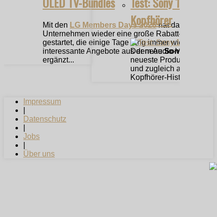
OLED TV-Bundles
Test: Sony 1000X Th
Kopfhörer
Mit den
LG Members Days 2026
hat das
Unternehmen wieder eine große Rabatt-Aktion
gestartet, die einige Tage lang immer wieder um
interessante Angebote aus dem Audio-Video-Bere
Der neue
Sony 1000X 
ergänzt...
neueste Produkt aus de
und zugleich auch die K
Kopfhörer-Historie dar. 
Impressum
|
Datenschutz
|
Jobs
|
Über uns