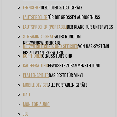
FERNSEHER
OLED, QLED & LCD-GERÄTE
LAUTSPRECHER
FÜR DIE GROSSEN AUDIOGENUSS
LAUTSPRECHER (PORTABEL)
DER KLANG FÜR UNTERWEGS
STREAMING-GERÄTE
ALLES RUND UM
NETZWERKWIEDERGABE
NETZWERKTECHNIK UND SPEICHER
VON NAS-SYSTEMN
BIS ZU WLAN-REPEATERN
KOPFHÖRER
GENUSS FÜRS OHR
KAUFBERATUNG
BEWUSSTE ZUSAMMENSTELLUNG
PLATTENSPIELER
DAS BESTE FÜR VINYL
MOBILE DEVICES
ALLE PORTABLEN GERÄTE
DALI
MONITOR AUDIO
JBL