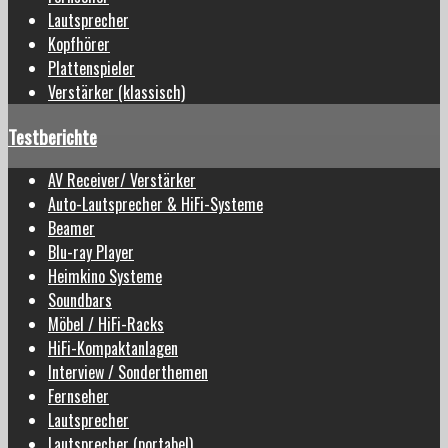
Lautsprecher
Kopfhörer
Plattenspieler
Verstärker (klassisch)
Testberichte
AV Receiver/ Verstärker
Auto-Lautsprecher & HiFi-Systeme
Beamer
Blu-ray Player
Heimkino Systeme
Soundbars
Möbel / HiFi-Racks
HiFi-Kompaktanlagen
Interview / Sonderthemen
Fernseher
Lautsprecher
Lautsprecher (portabel)