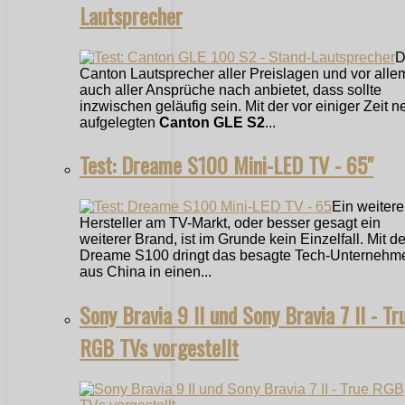
Lautsprecher
D
Canton Lautsprecher aller Preislagen und vor alle
auch aller Ansprüche nach anbietet, dass sollte
inzwischen geläufig sein. Mit der vor einiger Zeit n
aufgelegten
Canton GLE S2
...
Test: Dreame S100 Mini-LED TV - 65"
Ein weitere
Hersteller am TV-Markt, oder besser gesagt ein
weiterer Brand, ist im Grunde kein Einzelfall. Mit 
Dreame S100 dringt das besagte Tech-Unternehm
aus China in einen...
Sony Bravia 9 II und Sony Bravia 7 II - Tr
RGB TVs vorgestellt