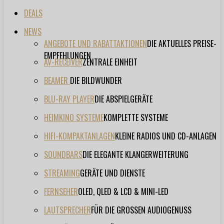
DEALS
NEWS
ANGEBOTE UND RABATTAKTIONEN
DIE AKTUELLES PREISE-
EMPFEHLUNGEN
AV-RECEIVER
ZENTRALE EINHEIT
BEAMER
DIE BILDWUNDER
BLU-RAY PLAYER
DIE ABSPIELGERÄTE
HEIMKINO SYSTEME
KOMPLETTE SYSTEME
HIFI-KOMPAKTANLAGEN
KLEINE RADIOS UND CD-ANLAGEN
SOUNDBARS
DIE ELEGANTE KLANGERWEITERUNG
STREAMING
GERÄTE UND DIENSTE
FERNSEHER
OLED, QLED & LCD & MINI-LED
LAUTSPRECHER
FÜR DIE GROSSEN AUDIOGENUSS