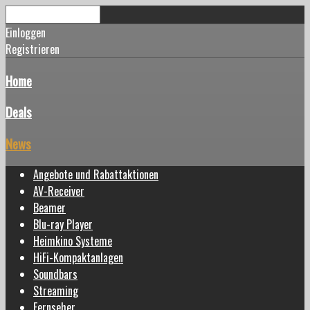
Einloggen
Registrieren
Home
Deals
News
Angebote und Rabattaktionen
AV-Receiver
Beamer
Blu-ray Player
Heimkino Systeme
HiFi-Kompaktanlagen
Soundbars
Streaming
Fernseher