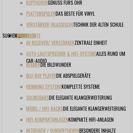
KOPFHÖRER
GENUSS FÜRS OHR
PLATTENSPIELER
DAS BESTE FÜR VINYL
VERSTÄRKER (KLASSISCH)
TECHNIK DER ALTEN SCHULE
SUCHEN ...
TESTBERICHTE
FORUM
FILME
VIDEOS
HERSTELLER
EVENT
AV RECEIVER/ VERSTÄRKER
ZENTRALE EINHEIT
AUTO-LAUTSPRECHER & HIFI-SYSTEME
ALLES RUND UM
CAR-AUDIO
BEAMER
DIE BILDWUNDER
BLU-RAY PLAYER
DIE ABSPIELGERÄTE
HEIMKINO SYSTEME
KOMPLETTE SYSTEME
SOUNDBARS
DIE ELEGANTE KLANGERWEITERUNG
MÖBEL / HIFI-RACKS
DIE ELEGANTE KLANGERWEITERUNG
HIFI-KOMPAKTANLAGEN
KOMPAKTE HIFI-ANLAGEN
INTERVIEW / SONDERTHEMEN
BESONDERE INHALTE