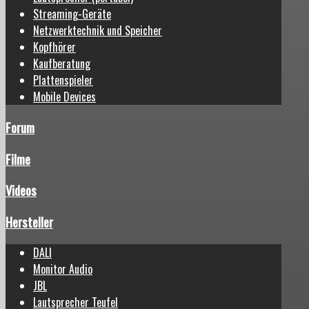
Streaming-Geräte
Netzwerktechnik und Speicher
Kopfhörer
Kaufberatung
Plattenspieler
Mobile Devices
Forum
Filme
Videos
Hersteller
DALI
Monitor Audio
JBL
Lautsprecher Teufel