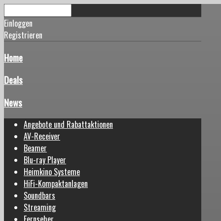
Einloggen
Registrieren
Home
Deals
News
Angebote und Rabattaktionen
AV-Receiver
Beamer
Blu-ray Player
Heimkino Systeme
HiFi-Kompaktanlagen
Soundbars
Streaming
Fernseher