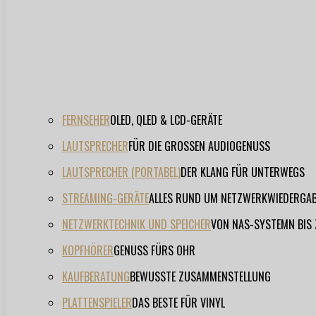
FERNSEHER
OLED, QLED & LCD-GERÄTE
LAUTSPRECHER
FÜR DIE GROSSEN AUDIOGENUSS
LAUTSPRECHER (PORTABEL)
DER KLANG FÜR UNTERWEGS
STREAMING-GERÄTE
ALLES RUND UM NETZWERKWIEDERGA
NETZWERKTECHNIK UND SPEICHER
VON NAS-SYSTEMN BIS
KOPFHÖRER
GENUSS FÜRS OHR
KAUFBERATUNG
BEWUSSTE ZUSAMMENSTELLUNG
PLATTENSPIELER
DAS BESTE FÜR VINYL