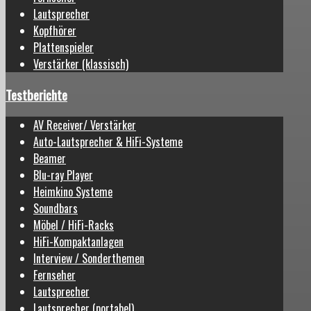
Lautsprecher
Kopfhörer
Plattenspieler
Verstärker (klassisch)
Testberichte
AV Receiver/ Verstärker
Auto-Lautsprecher & HiFi-Systeme
Beamer
Blu-ray Player
Heimkino Systeme
Soundbars
Möbel / HiFi-Racks
HiFi-Kompaktanlagen
Interview / Sonderthemen
Fernseher
Lautsprecher
Lautsprecher (portabel)