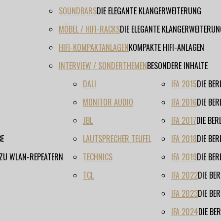
SOUNDBARS
DIE ELEGANTE KLANGERWEITERUNG
MÖBEL / HIFI-RACKS
DIE ELEGANTE KLANGERWEITERUN
HIFI-KOMPAKTANLAGEN
KOMPAKTE HIFI-ANLAGEN
INTERVIEW / SONDERTHEMEN
BESONDERE INHALTE
DALI
IFA 2015
DIE BE
MONITOR AUDIO
IFA 2016
DIE BE
JBL
IFA 2017
DIE BE
BE
LAUTSPRECHER TEUFEL
IFA 2018
DIE BE
 ZU WLAN-REPEATERN
TECHNICS
IFA 2019
DIE BE
TCL
IFA 2022
DIE BE
IFA 2023
DIE BE
IFA 2024
DIE BE