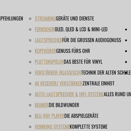
EMPFEHLUNGEN
STREAMING
GERÄTE UND DIENSTE
FERNSEHER
OLED, QLED & LCD & MINI-LED
LAUTSPRECHER
FÜR DIE GROSSEN AUDIOGENUSS
KOPFHÖRER
GENUSS FÜRS OHR
PLATTENSPIELER
DAS BESTE FÜR VINYL
VERSTÄRKER (KLASSISCH)
TECHNIK DER ALTEN SCHULE
AV RECEIVER/ VERSTÄRKER
ZENTRALE EINHEIT
AUTO-LAUTSPRECHER & HIFI-SYSTEME
ALLES RUND U
BEAMER
DIE BILDWUNDER
BLU-RAY PLAYER
DIE ABSPIELGERÄTE
HEIMKINO SYSTEME
KOMPLETTE SYSTEME