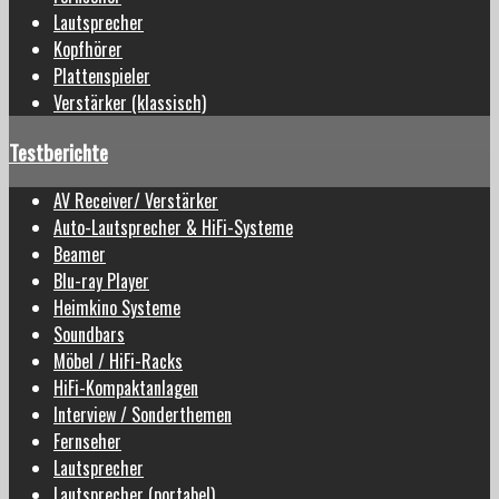
Lautsprecher
Kopfhörer
Plattenspieler
Verstärker (klassisch)
Testberichte
AV Receiver/ Verstärker
Auto-Lautsprecher & HiFi-Systeme
Beamer
Blu-ray Player
Heimkino Systeme
Soundbars
Möbel / HiFi-Racks
HiFi-Kompaktanlagen
Interview / Sonderthemen
Fernseher
Lautsprecher
Lautsprecher (portabel)