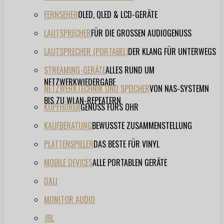
FERNSEHER
OLED, QLED & LCD-GERÄTE
LAUTSPRECHER
FÜR DIE GROSSEN AUDIOGENUSS
LAUTSPRECHER (PORTABEL)
DER KLANG FÜR UNTERWEGS
STREAMING-GERÄTE
ALLES RUND UM
NETZWERKWIEDERGABE
NETZWERKTECHNIK UND SPEICHER
VON NAS-SYSTEMN
BIS ZU WLAN-REPEATERN
KOPFHÖRER
GENUSS FÜRS OHR
KAUFBERATUNG
BEWUSSTE ZUSAMMENSTELLUNG
PLATTENSPIELER
DAS BESTE FÜR VINYL
MOBILE DEVICES
ALLE PORTABLEN GERÄTE
DALI
MONITOR AUDIO
JBL