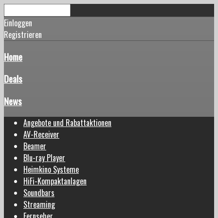
Einloggen
Registrieren
Home
Deals
News
Angebote und Rabattaktionen
AV-Receiver
Beamer
Blu-ray Player
Heimkino Systeme
HiFi-Kompaktanlagen
Soundbars
Streaming
Fernseher