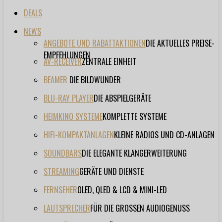
DEALS
NEWS
ANGEBOTE UND RABATTAKTIONEN
DIE AKTUELLES PREISE-
EMPFEHLUNGEN
AV-RECEIVER
ZENTRALE EINHEIT
BEAMER
DIE BILDWUNDER
BLU-RAY PLAYER
DIE ABSPIELGERÄTE
HEIMKINO SYSTEME
KOMPLETTE SYSTEME
HIFI-KOMPAKTANLAGEN
KLEINE RADIOS UND CD-ANLAGEN
SOUNDBARS
DIE ELEGANTE KLANGERWEITERUNG
STREAMING
GERÄTE UND DIENSTE
FERNSEHER
OLED, QLED & LCD & MINI-LED
LAUTSPRECHER
FÜR DIE GROSSEN AUDIOGENUSS