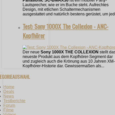
Panasonic SC-BMAX30
ist ein mobiler Party-
Lautsprecher, wie er im Buche steht. Aufrechtes
Design, mit etlichen Schaltermechanismen
ausgestattet und natürlich bestens gerüstet, um jede
Test: Sony 1000X The Collexion - ANC-
Kopfhörer
Der neue
Sony 1000X THE COLLEXION
stellt da
neueste Produkt aus dem Kopfhörer-Segment dar
und zugleich auch die Krönung aus 10 Jahren XM-
Kopfhörer-Historie dar. Gewissermaßen als...
TEGORIEAUSWAHL
Home
Deals
News
Testberichte
Forum
Filme
Videos