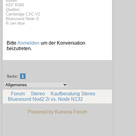
Boxen:
KEF R300
Quellen:
Cambridge CXC V2
Bluesound Node 2i
ifi zen blue
Bitte
Anmelden
um der Konversation
beizutreten.
Seite:
1
Forum
Stereo
Kaufberatung Stereo
Bluesound Nod2 2i vs. Node N132
Powered by
Kunena Forum