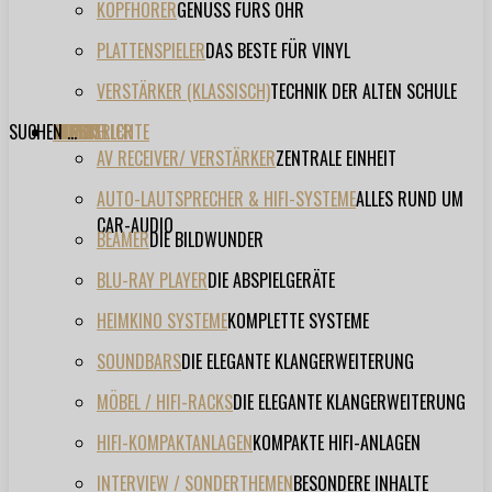
KOPFHÖRER
GENUSS FÜRS OHR
PLATTENSPIELER
DAS BESTE FÜR VINYL
VERSTÄRKER (KLASSISCH)
TECHNIK DER ALTEN SCHULE
SUCHEN ...
TESTBERICHTE
FORUM
FILME
VIDEOS
HERSTELLER
EVENT
AV RECEIVER/ VERSTÄRKER
ZENTRALE EINHEIT
AUTO-LAUTSPRECHER & HIFI-SYSTEME
ALLES RUND UM
CAR-AUDIO
BEAMER
DIE BILDWUNDER
BLU-RAY PLAYER
DIE ABSPIELGERÄTE
HEIMKINO SYSTEME
KOMPLETTE SYSTEME
SOUNDBARS
DIE ELEGANTE KLANGERWEITERUNG
MÖBEL / HIFI-RACKS
DIE ELEGANTE KLANGERWEITERUNG
HIFI-KOMPAKTANLAGEN
KOMPAKTE HIFI-ANLAGEN
INTERVIEW / SONDERTHEMEN
BESONDERE INHALTE