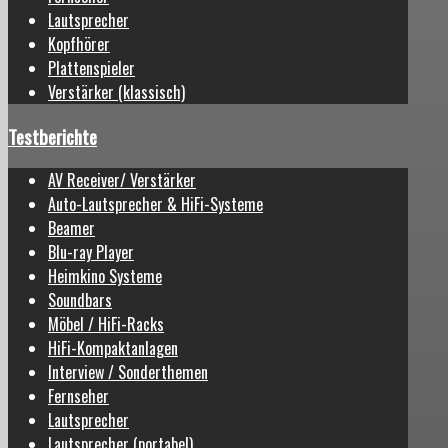
Lautsprecher
Kopfhörer
Plattenspieler
Verstärker (klassisch)
Testberichte
AV Receiver/ Verstärker
Auto-Lautsprecher & HiFi-Systeme
Beamer
Blu-ray Player
Heimkino Systeme
Soundbars
Möbel / HiFi-Racks
HiFi-Kompaktanlagen
Interview / Sonderthemen
Fernseher
Lautsprecher
Lautsprecher (portabel)