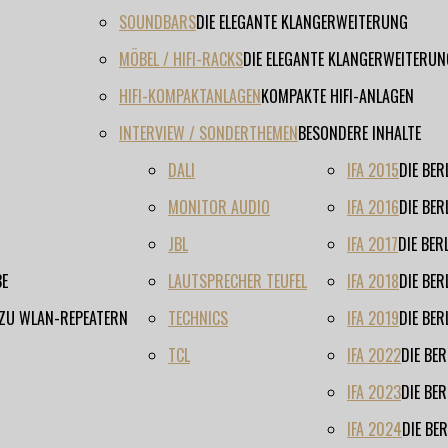
SOUNDBARS
DIE ELEGANTE KLANGERWEITERUNG
MÖBEL / HIFI-RACKS
DIE ELEGANTE KLANGERWEITERUN
HIFI-KOMPAKTANLAGEN
KOMPAKTE HIFI-ANLAGEN
INTERVIEW / SONDERTHEMEN
BESONDERE INHALTE
DALI
IFA 2015
DIE BE
MONITOR AUDIO
IFA 2016
DIE BE
JBL
IFA 2017
DIE BE
BE
LAUTSPRECHER TEUFEL
IFA 2018
DIE BE
 ZU WLAN-REPEATERN
TECHNICS
IFA 2019
DIE BE
TCL
IFA 2022
DIE BE
IFA 2023
DIE BE
IFA 2024
DIE BE