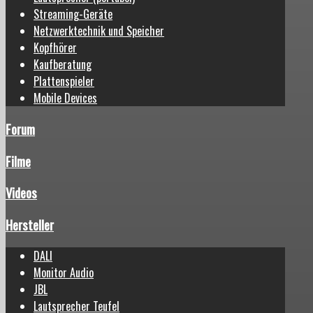
Streaming-Geräte
Netzwerktechnik und Speicher
Kopfhörer
Kaufberatung
Plattenspieler
Mobile Devices
Forum
Filme
Videos
Hersteller
DALI
Monitor Audio
JBL
Lautsprecher Teufel