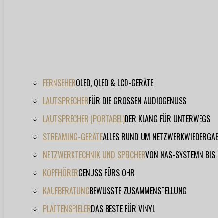
FERNSEHER
OLED, QLED & LCD-GERÄTE
LAUTSPRECHER
FÜR DIE GROSSEN AUDIOGENUSS
LAUTSPRECHER (PORTABEL)
DER KLANG FÜR UNTERWEGS
STREAMING-GERÄTE
ALLES RUND UM NETZWERKWIEDERGA
NETZWERKTECHNIK UND SPEICHER
VON NAS-SYSTEMN BIS
KOPFHÖRER
GENUSS FÜRS OHR
KAUFBERATUNG
BEWUSSTE ZUSAMMENSTELLUNG
PLATTENSPIELER
DAS BESTE FÜR VINYL