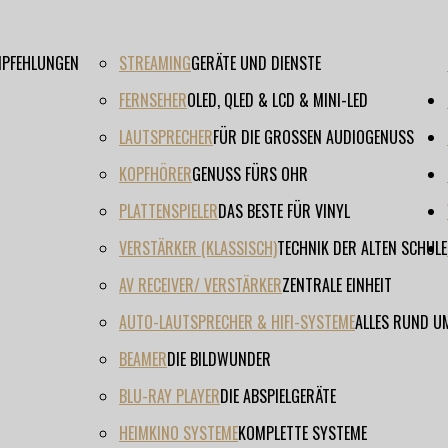
EMPFEHLUNGEN
STREAMING
GERÄTE UND DIENSTE
FERNSEHER
OLED, QLED & LCD & MINI-LED
LAUTSPRECHER
FÜR DIE GROSSEN AUDIOGENUSS
KOPFHÖRER
GENUSS FÜRS OHR
PLATTENSPIELER
DAS BESTE FÜR VINYL
VERSTÄRKER (KLASSISCH)
TECHNIK DER ALTEN SCHULE
AV RECEIVER/ VERSTÄRKER
ZENTRALE EINHEIT
AUTO-LAUTSPRECHER & HIFI-SYSTEME
ALLES RUND U
BEAMER
DIE BILDWUNDER
BLU-RAY PLAYER
DIE ABSPIELGERÄTE
HEIMKINO SYSTEME
KOMPLETTE SYSTEME