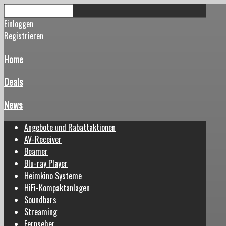
Einloggen
Registrieren
Home
Deals
News
Angebote und Rabattaktionen
AV-Receiver
Beamer
Blu-ray Player
Heimkino Systeme
HiFi-Kompaktanlagen
Soundbars
Streaming
Fernseher