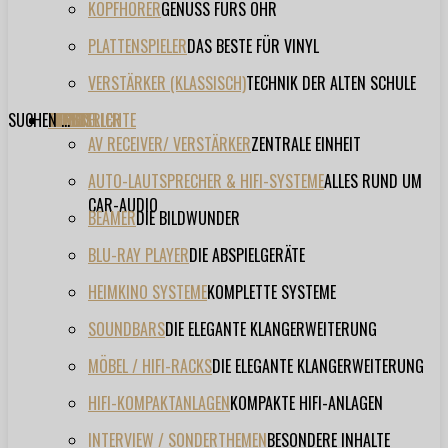
KOPFHÖRER
GENUSS FÜRS OHR
PLATTENSPIELER
DAS BESTE FÜR VINYL
VERSTÄRKER (KLASSISCH)
TECHNIK DER ALTEN SCHULE
SUCHEN ...
TESTBERICHTE
FORUM
FILME
VIDEOS
HERSTELLER
EVENT
AV RECEIVER/ VERSTÄRKER
ZENTRALE EINHEIT
AUTO-LAUTSPRECHER & HIFI-SYSTEME
ALLES RUND UM
CAR-AUDIO
BEAMER
DIE BILDWUNDER
BLU-RAY PLAYER
DIE ABSPIELGERÄTE
HEIMKINO SYSTEME
KOMPLETTE SYSTEME
SOUNDBARS
DIE ELEGANTE KLANGERWEITERUNG
MÖBEL / HIFI-RACKS
DIE ELEGANTE KLANGERWEITERUNG
HIFI-KOMPAKTANLAGEN
KOMPAKTE HIFI-ANLAGEN
INTERVIEW / SONDERTHEMEN
BESONDERE INHALTE