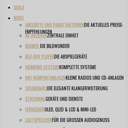
DEALS
NEWS
ANGEBOTE UND RABATTAKTIONEN
DIE AKTUELLES PREISE-
EMPFEHLUNGEN
AV-RECEIVER
ZENTRALE EINHEIT
BEAMER
DIE BILDWUNDER
BLU-RAY PLAYER
DIE ABSPIELGERÄTE
HEIMKINO SYSTEME
KOMPLETTE SYSTEME
HIFI-KOMPAKTANLAGEN
KLEINE RADIOS UND CD-ANLAGEN
SOUNDBARS
DIE ELEGANTE KLANGERWEITERUNG
STREAMING
GERÄTE UND DIENSTE
FERNSEHER
OLED, QLED & LCD & MINI-LED
LAUTSPRECHER
FÜR DIE GROSSEN AUDIOGENUSS