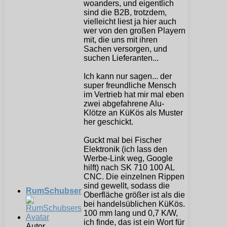
woanders, und eigentlich
sind die B2B, trotzdem,
vielleicht liest ja hier auch
wer von den großen Playern
mit, die uns mit ihren
Sachen versorgen, und
suchen Lieferanten...
Ich kann nur sagen... der
super freundliche Mensch
im Vertrieb hat mir mal eben
zwei abgefahrene Alu-
Klötze an KüKös als Muster
her geschickt.
Guckt mal bei Fischer
Elektronik (ich lass den
Werbe-Link weg, Google
hilft) nach SK 710 100 AL
CNC. Die einzelnen Rippen
sind gewellt, sodass die
RumSchubser
Oberfläche größer ist als die
bei handelsüblichen KüKös.
100 mm lang und 0,7 K/W,
ich finde, das ist ein Wort für
Autor