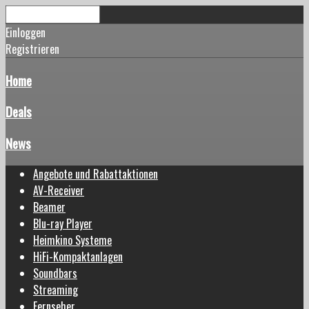
Einloggen
Registrieren
Home
Deals
News
Angebote und Rabattaktionen
AV-Receiver
Beamer
Blu-ray Player
Heimkino Systeme
HiFi-Kompaktanlagen
Soundbars
Streaming
Fernseher