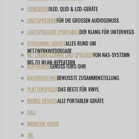
FERNSEHER
OLED, QLED & LCD-GERÄTE
LAUTSPRECHER
FÜR DIE GROSSEN AUDIOGENUSS
LAUTSPRECHER (PORTABEL)
DER KLANG FÜR UNTERWEGS
STREAMING-GERÄTE
ALLES RUND UM
NETZWERKWIEDERGABE
NETZWERKTECHNIK UND SPEICHER
VON NAS-SYSTEMN
BIS ZU WLAN-REPEATERN
KOPFHÖRER
GENUSS FÜRS OHR
KAUFBERATUNG
BEWUSSTE ZUSAMMENSTELLUNG
PLATTENSPIELER
DAS BESTE FÜR VINYL
MOBILE DEVICES
ALLE PORTABLEN GERÄTE
DALI
MONITOR AUDIO
JBL