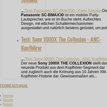
De
Panasonic SC-BMAX30
ist ein mobiler Party-
Lautsprecher, wie er im Buche steht. Aufrechtes
Design, mit etlichen Schaltermechanismen
ausgestattet und natürlich bestens gerüstet, um jede
Test: Sony 1000X The Collexion - ANC-
Kopfhörer
Der neue
Sony 1000X THE COLLEXION
stellt da
neueste Produkt aus dem Kopfhörer-Segment dar
und zugleich auch die Krönung aus 10 Jahren XM-
Kopfhörer-Historie dar. Gewissermaßen als...
TEGORIEAUSWAHL
Home
Deals
News