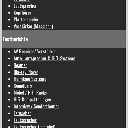
Lautsprecher
Kopfhörer
Plattenspieler
Verstärker (klassisch)
Testberichte
AV Receiver/ Verstärker
Auto-Lautsprecher & HiFi-Systeme
Beamer
Blu-ray Player
Heimkino Systeme
Soundbars
Möbel / HiFi-Racks
HiFi-Kompaktanlagen
Interview / Sonderthemen
Fernseher
Lautsprecher
Lautsprecher (portabel)