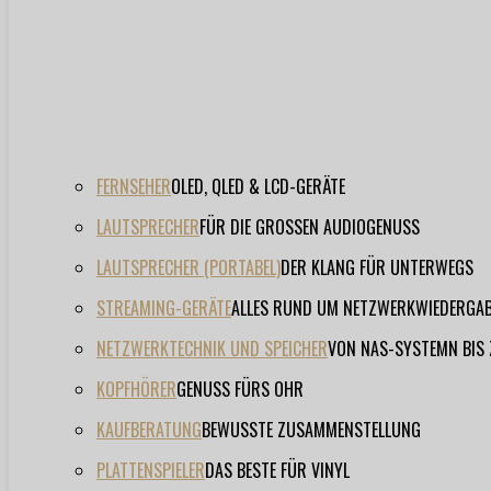
FERNSEHER
OLED, QLED & LCD-GERÄTE
LAUTSPRECHER
FÜR DIE GROSSEN AUDIOGENUSS
LAUTSPRECHER (PORTABEL)
DER KLANG FÜR UNTERWEGS
STREAMING-GERÄTE
ALLES RUND UM NETZWERKWIEDERGA
NETZWERKTECHNIK UND SPEICHER
VON NAS-SYSTEMN BIS
KOPFHÖRER
GENUSS FÜRS OHR
KAUFBERATUNG
BEWUSSTE ZUSAMMENSTELLUNG
PLATTENSPIELER
DAS BESTE FÜR VINYL