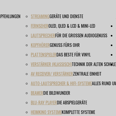
EMPFEHLUNGEN
STREAMING
GERÄTE UND DIENSTE
FERNSEHER
OLED, QLED & LCD & MINI-LED
LAUTSPRECHER
FÜR DIE GROSSEN AUDIOGENUSS
KOPFHÖRER
GENUSS FÜRS OHR
PLATTENSPIELER
DAS BESTE FÜR VINYL
VERSTÄRKER (KLASSISCH)
TECHNIK DER ALTEN SCHULE
AV RECEIVER/ VERSTÄRKER
ZENTRALE EINHEIT
AUTO-LAUTSPRECHER & HIFI-SYSTEME
ALLES RUND U
BEAMER
DIE BILDWUNDER
BLU-RAY PLAYER
DIE ABSPIELGERÄTE
HEIMKINO SYSTEME
KOMPLETTE SYSTEME