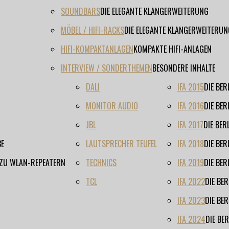
SOUNDBARS
DIE ELEGANTE KLANGERWEITERUNG
MÖBEL / HIFI-RACKS
DIE ELEGANTE KLANGERWEITERUN
HIFI-KOMPAKTANLAGEN
KOMPAKTE HIFI-ANLAGEN
INTERVIEW / SONDERTHEMEN
BESONDERE INHALTE
DALI
IFA 2015
DIE BE
MONITOR AUDIO
IFA 2016
DIE BE
JBL
IFA 2017
DIE BE
BE
LAUTSPRECHER TEUFEL
IFA 2018
DIE BE
 ZU WLAN-REPEATERN
TECHNICS
IFA 2019
DIE BE
TCL
IFA 2022
DIE BE
IFA 2023
DIE BE
IFA 2024
DIE BE