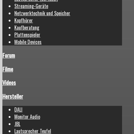
Streaming-Geräte
Netzwerktechnik und Speicher
Kopfhörer
Kaufberatung
Plattenspieler
Mobile Devices
Forum
Filme
Videos
Hersteller
DALI
Monitor Audio
JBL
Lautsprecher Teufel