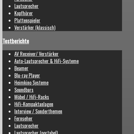
Lautsprecher
Kopfhörer
Plattenspieler
Verstärker (klassisch)
Testberichte
AV Receiver/ Verstärker
Auto-Lautsprecher & HiFi-Systeme
Beamer
Blu-ray Player
Heimkino Systeme
Soundbars
Möbel / HiFi-Racks
HiFi-Kompaktanlagen
Interview / Sonderthemen
Fernseher
Lautsprecher
Lautsprecher (portabel)