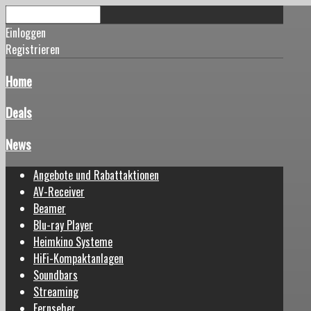
Einloggen
Registrieren
Home
Deals
News
Angebote und Rabattaktionen
AV-Receiver
Beamer
Blu-ray Player
Heimkino Systeme
HiFi-Kompaktanlagen
Soundbars
Streaming
Fernseher